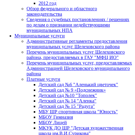
2012 год
Обзор федерального и областного
законодательства
Сведения о судебных постановлениях / решениях
по делам о признании недействующими
муниципальных НПА
Муниципальные услуги
Административные регламенты предоставления
муниципальных услуг Шелеховского района
Перечень муниципальных услуг Шелеховского
района, предоставляемых в ГАУ "МФЦ ИО"
Перечень муниципальных услуг, предоставляемых
Администрацией Шелеховского муниципального
района
Платные услуги
Детский сад №6 "Аленький цветочек"
Детский сад № 9 «Подснежник»
Детский сад №10 "Тополек"
Детский сад № 14 "Аленка"
Детский сад № 15 "Радуга"
МБУ ШР спортивная школа "Юность"
МБОУ Гимназия
МБОУ Лицей
МКУК ДО ШР "Детская художественная
школа им.В.И.Сурикова"