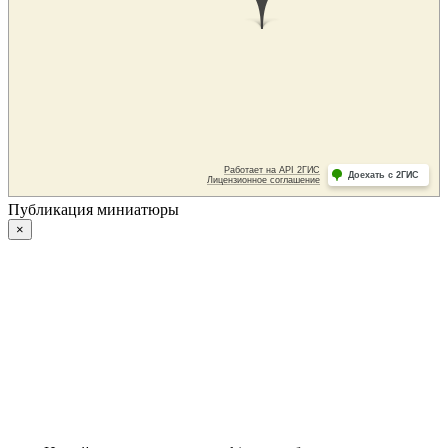
Публикация миниатюры
×