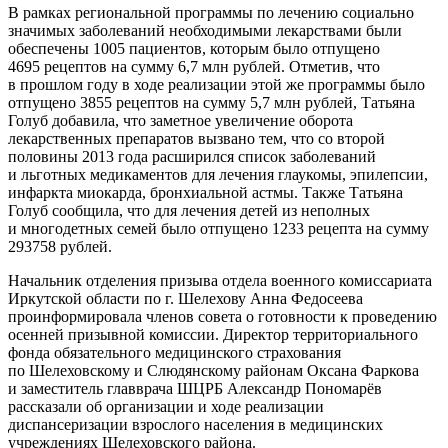
В рамках региональной программы по лечению социально
значимых заболеваний необходимыми лекарствами были
обеспечены 1005 пациентов, которым было отпущено
4695 рецептов на сумму 6,7 млн рублей. Отметив, что
в прошлом году в ходе реализации этой же программы было
отпущено 3855 рецептов на сумму 5,7 млн рублей, Татьяна
Голуб добавила, что заметное увеличение оборота
лекарственных препаратов вызвано тем, что со второй
половины 2013 года расширился список заболеваний
и льготных медикаментов для лечения глаукомы, эпилепсии,
инфаркта миокарда, бронхиальной астмы. Также Татьяна
Голуб сообщила, что для лечения детей из неполных
и многодетных семей было отпущено 1233 рецепта на сумму
293758 рублей.
Начальник отделения призыва отдела военного комиссариата
Иркутской области по г. Шелехову Анна Федосеева
проинформировала членов совета о готовности к проведению
осенней призывной комиссии. Директор территориального
фонда обязательного медицинского страхования
по Шелеховскому и Слюдянскому районам Оксана Фаркова
и заместитель главврача ШЦРБ Александр Пономарёв
рассказали об организации и ходе реализации
диспансеризации взрослого населения в медицинских
учреждениях Шелеховского района.