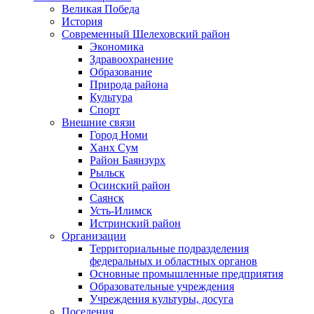
Великая Победа
История
Современный Шелеховский район
Экономика
Здравоохранение
Образование
Природа района
Культура
Спорт
Внешние связи
Город Номи
Ханх Сум
Район Баянзурх
Рыльск
Осинский район
Саянск
Усть-Илимск
Истринский район
Организации
Территориальные подразделения
федеральных и областных органов
Основные промышленные предприятия
Образовательные учреждения
Учреждения культуры, досуга
Поселения