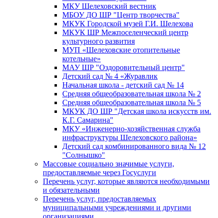
МКУ Шелеховский вестник
МБОУ ДО ШР "Центр творчества"
МКУК Городской музей Г.И. Шелехова
МКУК ШР Межпоселенческий центр
культурного развития
МУП «Шелеховские отопительные
котельные»
МАУ ШР "Оздоровительный центр"
Детский сад № 4 «Журавлик
Начальная школа - детский сад № 14
Средняя общеобразовательная школа № 2
Средняя общеобразовательная школа № 5
МКУК ДО ШР "Детская школа искусств им.
К.Г. Самарина"
МКУ «Инженерно-хозяйственная служба
инфраструктуры Шелеховского района»
Детский сад комбинированного вида № 12
"Солнышко"
Массовые социально значимые услуги,
предоставляемые через Госуслуги
Перечень услуг, которые являются необходимыми
и обязательными
Перечень услуг, предоставляемых
муниципальными учреждениями и другими
организациями