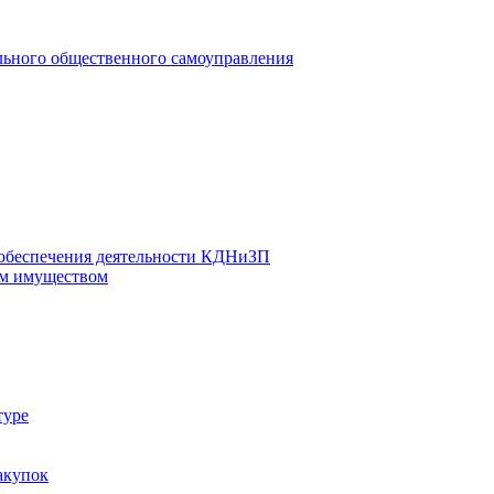
льного общественного самоуправления
 обеспечения деятельности КДНиЗП
м имуществом
туре
акупок