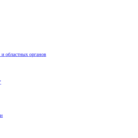
 и областных органов
"
ии