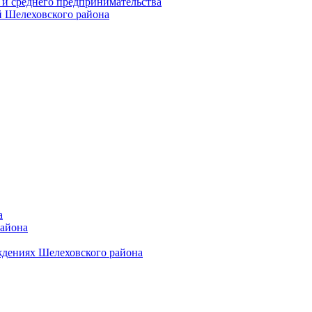
 и среднего предпринимательства
 Шелеховского района
а
района
ждениях Шелеховского района