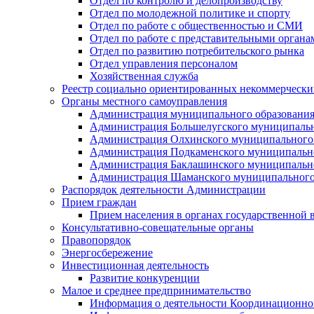
Отдел по контролю и делопроизводству
Отдел по молодежной политике и спорту
Отдел по работе с общественностью и СМИ
Отдел по работе с представительными органа
Отдел по развитию потребительского рынка
Отдел управления персоналом
Хозяйственная служба
Реестр социально ориентированных некоммерчески
Органы местного самоуправления
Администрация муниципального образования
Администрация Большелугского муниципальн
Администрация Олхинского муниципального 
Администрация Подкаменского муниципально
Администрация Баклашинского муниципально
Администрация Шаманского муниципального
Распорядок деятельности Администрации
Прием граждан
Прием населения в органах государственной 
Консультативно-совещательные органы
Правопорядок
Энергосбережение
Инвестиционная деятельность
Развитие конкуренции
Малое и среднее предпринимательство
Информация о деятельности Координационног