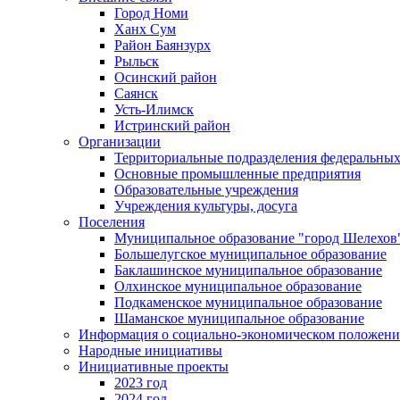
Город Номи
Ханх Сум
Район Баянзурх
Рыльск
Осинский район
Саянск
Усть-Илимск
Истринский район
Организации
Территориальные подразделения федеральных
Основные промышленные предприятия
Образовательные учреждения
Учреждения культуры, досуга
Поселения
Муниципальное образование "город Шелехов
Большелугское муниципальное образование
Баклашинское муниципальное образование
Олхинское муниципальное образование
Подкаменское муниципальное образование
Шаманское муниципальное образование
Информация о социально-экономическом положен
Народные инициативы
Инициативные проекты
2023 год
2024 год