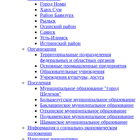
Город Номи
Ханх Сум
Район Баянзурх
Рыльск
Осинский район
Саянск
Усть-Илимск
Истринский район
Организации
Территориальные подразделения
федеральных и областных органов
Основные промышленные предприятия
Образовательные учреждения
Учреждения культуры, досуга
Поселения
Муниципальное образование "город
Шелехов"
Большелугское муниципальное образование
Баклашинское муниципальное образование
Олхинское муниципальное образование
Подкаменское муниципальное образование
Шаманское муниципальное образование
Информация о социально-экономическом
положении
Народные инициативы