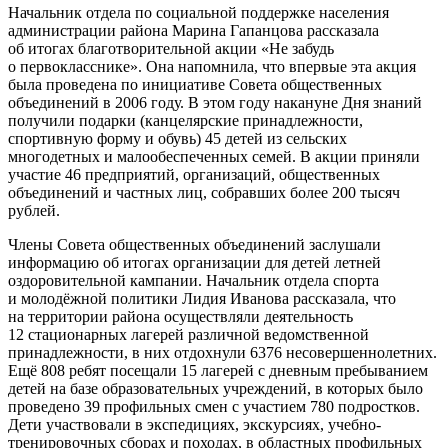
Начальник отдела по социальной поддержке населения
администрации района Марина Гапанцова рассказала
об итогах благотворительной акции «Не забудь
о первокласснике». Она напомнила, что впервые эта акция
была проведена по инициативе Совета общественных
объединений в 2006 году. В этом году накануне Дня знаний
получили подарки (канцелярские принадлежности,
спортивную форму и обувь) 45 детей из сельских
многодетных и малообеспеченных семей. В акции приняли
участие 46 предприятий, организаций, общественных
объединений и частных лиц, собравших более 200 тысяч
рублей.
Члены Совета общественных объединений заслушали
информацию об итогах организации для детей летней
оздоровительной кампании. Начальник отдела спорта
и молодёжной политики Лидия Иванова рассказала, что
на территории района осуществляли деятельность
12 стационарных лагерей различной ведомственной
принадлежности, в них отдохнули 6376 несовершеннолетних.
Ещё 808 ребят посещали 15 лагерей с дневным пребыванием
детей на базе образовательных учреждений, в которых было
проведено 39 профильных смен с участием 780 подростков.
Дети участвовали в экспедициях, экскурсиях, учебно-
тренировочных сборах и походах, в областных профильных