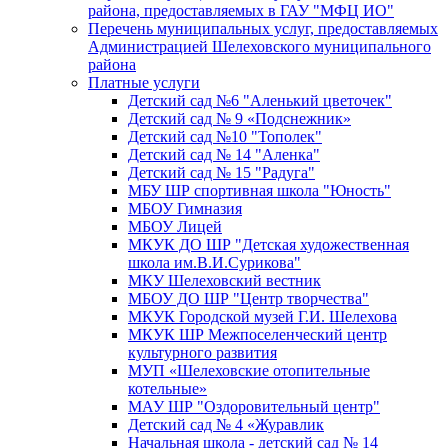
района, предоставляемых в ГАУ "МФЦ ИО"
Перечень муниципальных услуг, предоставляемых
Администрацией Шелеховского муниципального
района
Платные услуги
Детский сад №6 "Аленький цветочек"
Детский сад № 9 «Подснежник»
Детский сад №10 "Тополек"
Детский сад № 14 "Аленка"
Детский сад № 15 "Радуга"
МБУ ШР спортивная школа "Юность"
МБОУ Гимназия
МБОУ Лицей
МКУК ДО ШР "Детская художественная
школа им.В.И.Сурикова"
МКУ Шелеховский вестник
МБОУ ДО ШР "Центр творчества"
МКУК Городской музей Г.И. Шелехова
МКУК ШР Межпоселенческий центр
культурного развития
МУП «Шелеховские отопительные
котельные»
МАУ ШР "Оздоровительный центр"
Детский сад № 4 «Журавлик
Начальная школа - детский сад № 14