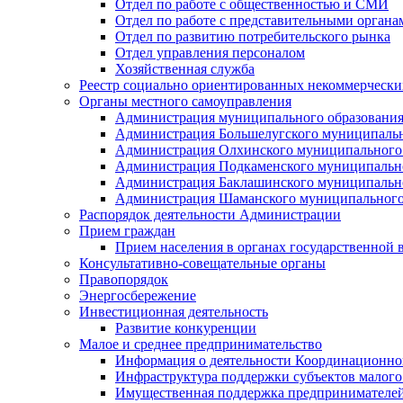
Отдел по работе с общественностью и СМИ
Отдел по работе с представительными органа
Отдел по развитию потребительского рынка
Отдел управления персоналом
Хозяйственная служба
Реестр социально ориентированных некоммерчески
Органы местного самоуправления
Администрация муниципального образования
Администрация Большелугского муниципальн
Администрация Олхинского муниципального 
Администрация Подкаменского муниципально
Администрация Баклашинского муниципально
Администрация Шаманского муниципального
Распорядок деятельности Администрации
Прием граждан
Прием населения в органах государственной 
Консультативно-совещательные органы
Правопорядок
Энергосбережение
Инвестиционная деятельность
Развитие конкуренции
Малое и среднее предпринимательство
Информация о деятельности Координационног
Инфраструктура поддержки субъектов малого
Имущественная поддержка предпринимателей