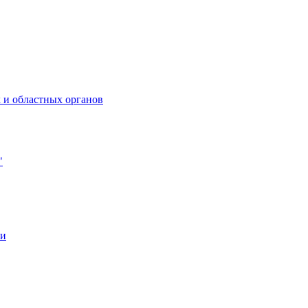
 и областных органов
"
ии