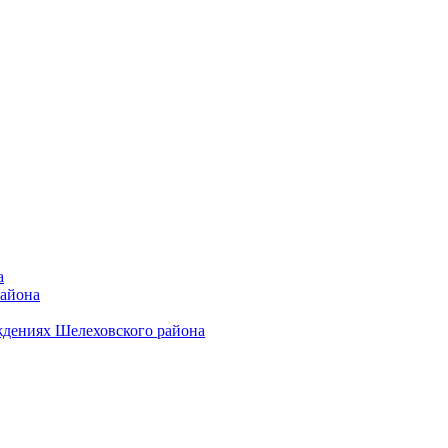
а
района
ждениях Шелеховского района