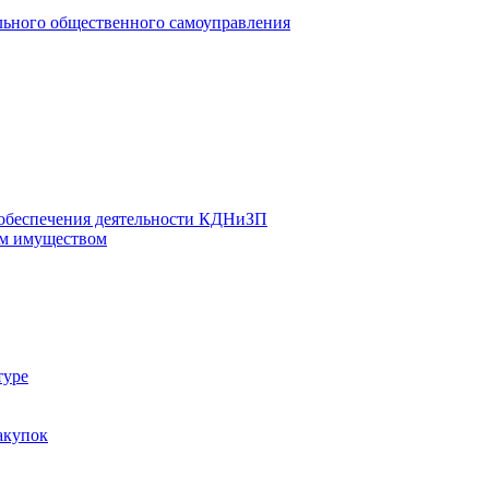
льного общественного самоуправления
 обеспечения деятельности КДНиЗП
м имуществом
туре
акупок