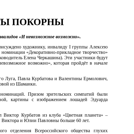
СТЫ ПОКОРНЫ
нвалидов «И невозможное возможно».
рисуждено художнику, инвалиду I группы Алексею
в номинации «Декоративно-прикладное творчество»
ководитель Елена Черкашина). Эти участники будут
невозможное возможно», которая пройдёт в начале
го Луга, Павла Курбатова и Валентины Ермолович,
овой из Шаманки.
номинаций. Призом зрительских симпатий были
й, картины с изображением лошадей Эдуарда
 Виктор Курбатов из клуба «Цветная планета» –
у Виктора и Юлии Павловны больше 60 лет.
ого отделения Всероссийского общества глухих