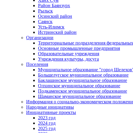
Ханх Сум
Район Баянзурх
Рыльск
Осинский район
Саянск
Усть-Илимск
Истринский район
Организации
Территориальные подразделения федеральных
Основные промышленные предприятия
Образовательные учреждения
Учреждения культуры, досуга
Поселения
Муниципальное образование "город Шелехов
Большелугское муниципальное образование
Баклашинское муниципальное образование
Олхинское муниципальное образование
Подкаменское муниципальное образование
Шаманское муниципальное образование
Информация о социально-экономическом положен
Народные инициативы
Инициативные проекты
2023 год
2024 год
2025 год