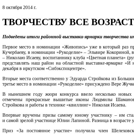
8 октября 2014 г.
ТВОРЧЕСТВУ ВСЕ ВОЗРА
Подведены итоги районной выставки-ярмарки творчества и
Первое место в номинации «Живопись» уже в который раз п
Кучербаеву, в номинации «Рукоделие» – Эльвире Кокориной, 
– Николаю Исаеву, воспитаннику клуба «Цветная планета» (ру
представлять наш район на областной выставке-ярмарке «И 
декабря в иркутском «Сибэкспоцентре».
Вторые места соответственно у Эдуарда Стройкова из Большо
третье место в номинации «Рукоделие» присуждено Вере Жучк
В нынешнем году жюри конкурса ввело несколько новых 
отмечены прекрасные вышитые иконы Людмилы Шаманово
Стройкова и работы в технике «квиллинг» Николая Исаева.
Впервые вручены призы самому юному участнику – им стал
и самой зрелой участнице Юлии Лапиной. Разница в возрасте 
Приз «За постоянное участие» получила член Шелеховск