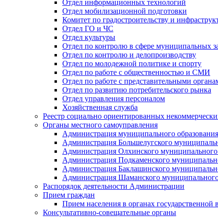
Отдел информационных технологий
Отдел мобилизационной подготовки
Комитет по градостроительству и инфраструк
Отдел ГО и ЧС
Отдел культуры
Отдел по контролю в сфере муниципальных з
Отдел по контролю и делопроизводству
Отдел по молодежной политике и спорту
Отдел по работе с общественностью и СМИ
Отдел по работе с представительными органа
Отдел по развитию потребительского рынка
Отдел управления персоналом
Хозяйственная служба
Реестр социально ориентированных некоммерчески
Органы местного самоуправления
Администрация муниципального образования
Администрация Большелугского муниципальн
Администрация Олхинского муниципального 
Администрация Подкаменского муниципально
Администрация Баклашинского муниципально
Администрация Шаманского муниципального
Распорядок деятельности Администрации
Прием граждан
Прием населения в органах государственной 
Консультативно-совещательные органы