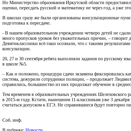
Но Министерство образования Иркутской области предоставил
оценки, пересдать русский и математику не через год, а уже эт
В школах сразу же были организованы консультационные пункты
подготовка к пересдаче.
- В нашем образовательном учреждении четверо детей не сдали
много пропусков уроков без уважительных причин, – говорит 
Девятиклассники всё-таки осознали, что с такими результатами
консультации.
20, 27 и 30 сентября ребята выполняли задания по русскому яз
в школе №5.
– Как и положено, процедура сдачи экзамена фиксировалась к
система, дежурили сотрудники полиции, – продолжает Людмила
справились, большинство из них продолжат обучение в средне
Тем временем в образовательных учреждениях Шелеховского р
в 2015-м году. Кстати, нынешним 11-классникам уже 3 декабря 
считаться допуском к ЕГЭ. Не справившиеся будут повторно пис
Соб. инф.
В рубрике:
Новости