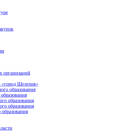
туре
акупок
ми
х организаций
 «город Шелехов»
ого образования
образования
го образования
го образования
 образования
власти