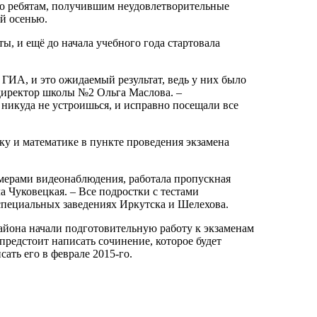
о ребятам, получившим неудовлетворительные
ой осенью.
, и ещё до начала учебного года стартовала
 ГИА, и это ожидаемый результат, ведь у них было
директор школы №2 Ольга Маслова. –
 никуда не устроишься, и исправно посещали все
ыку и математике в пункте проведения экзамена
амерами видеонаблюдения, работала пропускная
 Чуковецкая. – Все подростки с тестами
специальных заведениях Иркутска и Шелехова.
айона начали подготовительную работу к экзаменам
предстоит написать сочинение, которое будет
ать его в феврале 2015-го.