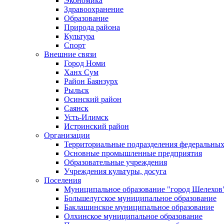
Экономика
Здравоохранение
Образование
Природа района
Культура
Спорт
Внешние связи
Город Номи
Ханх Сум
Район Баянзурх
Рыльск
Осинский район
Саянск
Усть-Илимск
Истринский район
Организации
Территориальные подразделения федеральных
Основные промышленные предприятия
Образовательные учреждения
Учреждения культуры, досуга
Поселения
Муниципальное образование "город Шелехов
Большелугское муниципальное образование
Баклашинское муниципальное образование
Олхинское муниципальное образование