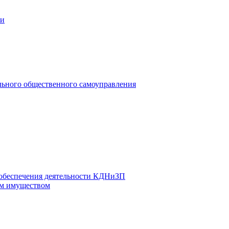
ии
льного общественного самоуправления
 обеспечения деятельности КДНиЗП
м имуществом