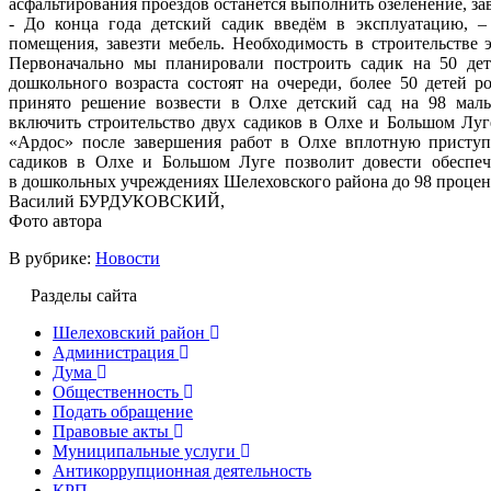
асфальтирования проездов останется выполнить озеленение, з
- До конца года детский садик введём в эксплуатацию, 
помещения, завезти мебель. Необходимость в строительстве 
Первоначально мы планировали построить садик на 50 дете
дошкольного возраста состоят на очереди, более 50 детей 
принято решение возвести в Олхе детский сад на 98 мал
включить строительство двух садиков в Олхе и Большом Луг
«Ардос» после завершения работ в Олхе вплотную присту
садиков в Олхе и Большом Луге позволит довести обеспече
в дошкольных учреждениях Шелеховского района до 98 процен
Василий БУРДУКОВСКИЙ,
Фото автора
В рубрике:
Новости
Разделы сайта
Шелеховский район
Администрация
Дума
Общественность
Подать обращение
Правовые акты
Муниципальные услуги
Антикоррупционная деятельность
КРП