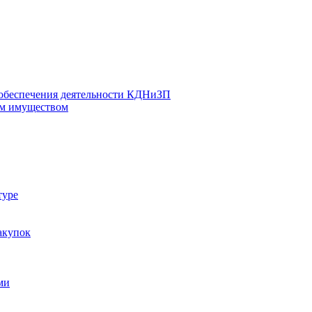
 обеспечения деятельности КДНиЗП
м имуществом
туре
акупок
ми