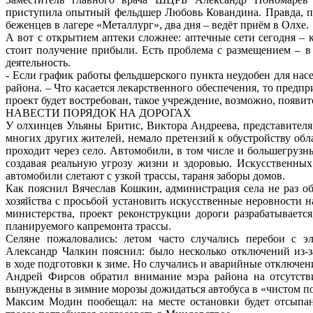
приступила опытный фельдшер Любовь Ковандина. Правда, по
беженцев в лагере «Металлург», два дня – ведёт приём в Олхе.
А вот с открытием аптеки сложнее: аптечные сети сегодня – 
стоит получение прибыли. Есть проблема с размещением – в
деятельность.
- Если график работы фельдшерского пункта неудобен для насе
района. – Что касается лекарственного обеспечения, то предп
проект будет востребован, такое учреждение, возможно, появит
НАВЕСТИ ПОРЯДОК НА ДОРОГАХ
У олхинцев Ульяны Бритис, Виктора Андреева, представителя
многих других жителей, немало претензий к обустройству обл
проходит через село. Автомобили, в том числе и большегрузн
создавая реальную угрозу жизни и здоровью. Искусственных 
автомобили слетают с узкой трассы, тараня заборы домов.
Как пояснил Вячеслав Кошкин, администрация села не раз о
хозяйства с просьбой установить искусственные неровности 
министерства, проект реконструкции дороги разрабатываетс
планируемого капремонта трассы.
Селяне пожаловались: летом часто случались перебои с 
Александр Чалкин пояснил: было несколько отключений из-з
в ходе подготовки к зиме. Но случались и аварийные отключе
Андрей Фирсов обратил внимание мэра района на отсутств
вынуждены в зимние морозы дожидаться автобуса в «чистом по
Максим Модин пообещал: на месте остановки будет отсыпан