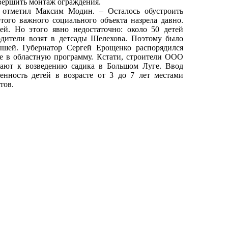
авершить монтаж ограждения.
– отметил Максим Модин. – Осталось обустроить
этого важного социального объекта назрела давно.
й. Но этого явно недостаточно: около 50 детей
родители возят в детсады Шелехова. Поэтому было
ышей. Губернатор Сергей Ерощенко распорядился
е в областную программу. Кстати, строители ООО
пают к возведению садика в Большом Луге. Ввод
нность детей в возрасте от 3 до 7 лет местами
тов.