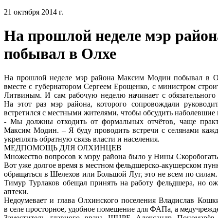
21 октября 2014 г.
На прошлой неделе мэр райо
побывал в Олхе
На прошлой неделе мэр района Максим Модин побывал в Ол
вместе с губернатором Сергеем Ерощенко, с министром строи
Литвиным. И сам рабочую неделю начинает с обязательного в
На этот раз мэр района, которого сопровождали руководи
встретился с местными жителями, чтобы обсудить наболевшие
- Мы должны отходить от формальных отчётов, чаще практи
Максим Модин. – Я буду проводить встречи с селянами кажд
укреплять обратную связь власти и населения.
МЕДПОМОЩЬ ДЛЯ ОЛХИНЦЕВ
Множество вопросов к мэру района было у Нины Скоробогатько
Вот уже долгое время в местном фельдшерско-акушерском пун
обращаться в Шелехов или Большой Луг, это не всем по сила
Тимур Турлаков обещал принять на работу фельдшера, но ожи
аптеки.
Недоумевает и глава Олхинского поселения Владислав Кошки
в селе просторное, удобное помещение для ФАПа, а медучрежде
Заместитель главного врача ШЦРБ Александр Пономарёв 