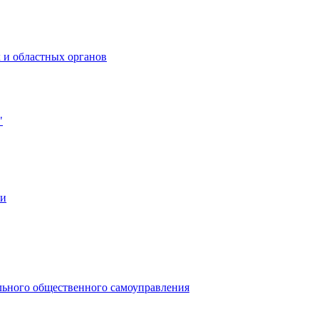
 и областных органов
"
ии
льного общественного самоуправления