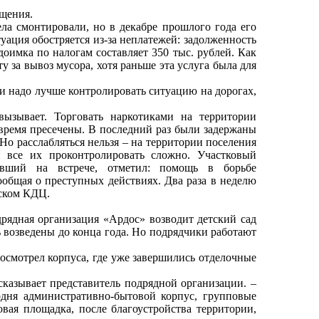
ещения.
ела смонтировали, но в декабре прошлого года его
ация обостряется из-за неплатежей: задолженность
доимка по налогам составляет 350 тыс. рублей. Как
у за вывоз мусора, хотя раньше эта услуга была для
и надо лучше контролировать ситуацию на дорогах,
вызывает. Торговать наркотиками на территории
овремя пресечены. В последний раз были задержаны
Но расслабляться нельзя – на территории поселения
и все их проконтролировать сложно. Участковый
вший на встрече, отметил: помощь в борьбе
ообщая о преступных действиях. Два раза в неделю
нском КДЦ.
дрядная организация «Ардос» возводит детский сад
 возведены до конца года. Но подрядчики работают
смотрел корпуса, где уже завершились отделочные
ссказывает представитель подрядной организации. –
одня административно-бытовой корпус, групповые
вая площадка, после благоустройства территории,