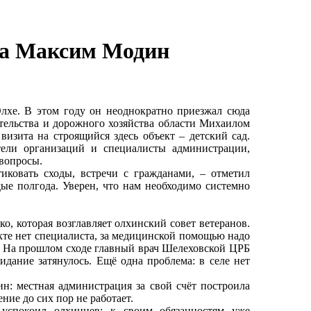
на Максим Модин
хе. В этом году он неоднократно приезжал сюда
тельства и дорожного хозяйства области Михаилом
изита на строящийся здесь объект – детский сад.
тели организаций и специалисты администрации,
 вопросы.
ковать сходы, встречи с гражданами, – отметил
ые полгода. Уверен, что нам необходимо системно
, которая возглавляет олхинский совет ветеранов.
кте нет специалиста, за медицинской помощью надо
м. На прошлом сходе главный врач Шелеховской ЦРБ
дание затянулось. Ещё одна проблема: в селе нет
н: местная администрация за свой счёт построила
ние до сих пор не работает.
успокоил олхинцев: к своим обязанностям уже