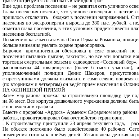
трассе потребуется согласовать в Миндорстрое.
Ещё одна проблема поселения – не развитая сеть уличного осв
Глава поселения пояснил, что уличное освещение в центре с
пришлось отключить – бюджет в поселении напряженный. Ситу
населения по элекроэнергии выросла до 380 тыс. рублей, а не
отметил глава поселения, в этих условиях придётся ввести плат
населения бесплатной.
По мнению казачьего атамана Олхи Германа Романова, полици
больше внимания уделять охране правопорядка.
Впрочем, криминогенная обстановка в селе опасений не 
поселения пытались цыгане, таксисты, но все эти попытки в
торговцы смертельным зельем в садоводстве «Сосновый бор». 
расположены 44 товарищества (более 6 тысяч участков), 
уполномоченный полиции Денис Шахеров, присутствова
с преступниками должны оказывать и сами селяне, вовремя с
(по вторникам и четвергам) он ведёт приём населения в Олхи
НА ФИНИШНОЙ ПРЯМОЙ
Затем мэр района проехал на строительную площадку, где по
на 98 мест. Все корпуса дошкольного учреждения должны быть
с опережением графика.
Вместе с прорабом «Ардоса» Арменом Сафаряном мэр района о
работы, проконтролировал благоустройство территории.
- К строительству приступили 23 апреля текущего года, – ра
На объекте постоянно было задействовано 40 рабочих. Сег
помещения готовы к приёму детей. Установлена детская игро