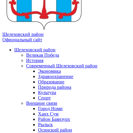
Шелеховский район
Официальный сайт
Шелеховский район
Великая Победа
История
Современный Шелеховский район
Экономика
Здравоохранение
Образование
Природа района
Культура
Спорт
Внешние связи
Город Номи
Ханх Сум
Район Баянзурх
Рыльск
Осинский район