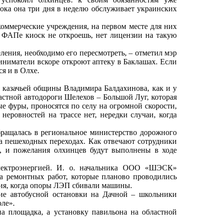
ка она три дня в неделю обслуживает украинских
коммерческие учреждения, на первом месте для них
 ФАПе киоск не откроешь, нет лицензии на такую
ления, необходимо его пересмотреть, – отметил мэр
риниматели вскоре откроют аптеку в Баклашах. Если
ся и в Олхе.
 казачьей общины Владимира Балдахинова, как и у
астной автодороги Шелехов – Большой Луг, которая
ые фуры, проносятся по селу на огромной скорости,
неровностей на трассе нет, нередки случаи, когда
бращалась в региональное министерство дорожного
на пешеходных переходах. Как отвечают сотрудники
я, и пожелания олхинцев будут выполнены в ходе
электроэнергией. И. о. начальника ООО «ШЭСК»
а ремонтных работ, которые планово проводились
ния, когда опоры ЛЭП сбивали машины.
ие автобусной остановки на Дачной – школьники
ле».
а площадка, а установку павильона на областной