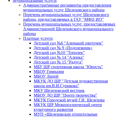
Муниципальные услуги
Административные регламенты предоставления
муниципальных услуг Шелеховского района
Перечень муниципальных услуг Шелеховского
района, предоставляемых в ГАУ "МФЦ ИО"
Перечень муниципальных услуг, предоставляемых
Администрацией Шелеховского муниципального
района
Платные услуги
Детский сад №6 "Аленький цветочек"
Детский сад № 9 «Подснежник»
Детский сад №10 "Тополек"
Детский сад № 14 "Аленка"
Детский сад № 15 "Радуга"
МБУ ШР спортивная школа "Юность"
МБОУ Гимназия
МБОУ Лицей
МКУК ДО ШР "Детская художественная
школа им.В.И.Сурикова"
МКУ Шелеховский вестник
МБОУ ДО ШР "Центр творчества"
МКУК Городской музей Г.И. Шелехова
МКУК ШР Межпоселенческий центр
культурного развития
МУП «Шелеховские отопительные