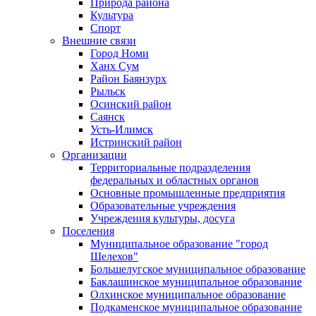
Природа района
Культура
Спорт
Внешние связи
Город Номи
Ханх Сум
Район Баянзурх
Рыльск
Осинский район
Саянск
Усть-Илимск
Истринский район
Организации
Территориальные подразделения
федеральных и областных органов
Основные промышленные предприятия
Образовательные учреждения
Учреждения культуры, досуга
Поселения
Муниципальное образование "город
Шелехов"
Большелугское муниципальное образование
Баклашинское муниципальное образование
Олхинское муниципальное образование
Подкаменское муниципальное образование