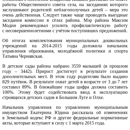
работы Общественного совета села, на заседаниях которого
заслушивают родителей неблагополучных детей – мера это
очень действенная. Следует также чаще проводить выездные
заседания комиссии в сёлах района. Мэр района Максим
Модин рекомендовал усилить профилактическую работу
с несовершеннолетними с учётом поступивших предложений.
Об итогах комплектования муниципальных дошкольных
учреждений на 2014-2015 годы доложила начальник
управления образования, молодёжной политики и спорта
Татьяна Чернявская.
В детские сады района набрано 3559 малышей (в прошлом
году – 3442). Прирост достигнут в результате создания
дополнительных мест. В этом году родителям было выдано
829 путёвок. В результате охват детей в возрасте от 3 до 7 лет
составил 89%. В ближайшие годы цифра должна составить
100%. Этому будет содействовать ввод в эксплуатацию
строящихся детских садов в Большом Луге и Олхе.
Начальник управления по управлению муниципальным
имуществом Екатерина Юдина рассказала об изменениях
в Земельный кодекс РФ и другие федеральные нормативные
акты, которые вступают в силу с 1 марта 2015 года.