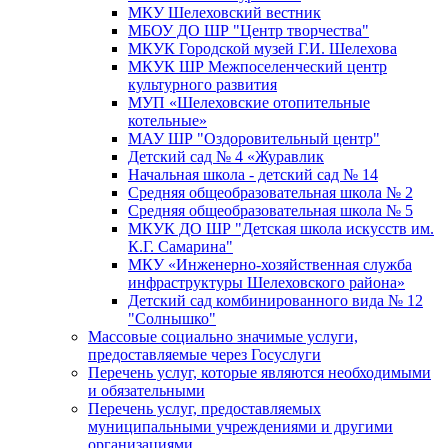
МКУ Шелеховский вестник
МБОУ ДО ШР "Центр творчества"
МКУК Городской музей Г.И. Шелехова
МКУК ШР Межпоселенческий центр
культурного развития
МУП «Шелеховские отопительные
котельные»
МАУ ШР "Оздоровительный центр"
Детский сад № 4 «Журавлик
Начальная школа - детский сад № 14
Средняя общеобразовательная школа № 2
Средняя общеобразовательная школа № 5
МКУК ДО ШР "Детская школа искусств им.
К.Г. Самарина"
МКУ «Инженерно-хозяйственная служба
инфраструктуры Шелеховского района»
Детский сад комбинированного вида № 12
"Солнышко"
Массовые социально значимые услуги,
предоставляемые через Госуслуги
Перечень услуг, которые являются необходимыми
и обязательными
Перечень услуг, предоставляемых
муниципальными учреждениями и другими
организациями