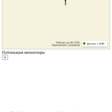
Публикация миниатюры
×