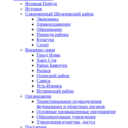
Великая Победа
История
Современный Шелеховский район
Экономика
Здравоохранение
Образование
Природа района
Культура
Спорт
Внешние связи
Город Номи
Ханх Сум
Район Баянзурх
Рыльск
Осинский район
Саянск
Усть-Илимск
Истринский район
Организации
Территориальные подразделения
федеральных и областных органов
Основные промышленные предприятия
Образовательные учреждения
Учреждения культуры, досуга
Поселения