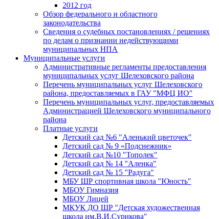
2012 год
Обзор федерального и областного
законодательства
Сведения о судебных постановлениях / решениях
по делам о признании недействующими
муниципальных НПА
Муниципальные услуги
Административные регламенты предоставления
муниципальных услуг Шелеховского района
Перечень муниципальных услуг Шелеховского
района, предоставляемых в ГАУ "МФЦ ИО"
Перечень муниципальных услуг, предоставляемых
Администрацией Шелеховского муниципального
района
Платные услуги
Детский сад №6 "Аленький цветочек"
Детский сад № 9 «Подснежник»
Детский сад №10 "Тополек"
Детский сад № 14 "Аленка"
Детский сад № 15 "Радуга"
МБУ ШР спортивная школа "Юность"
МБОУ Гимназия
МБОУ Лицей
МКУК ДО ШР "Детская художественная
школа им.В.И.Сурикова"