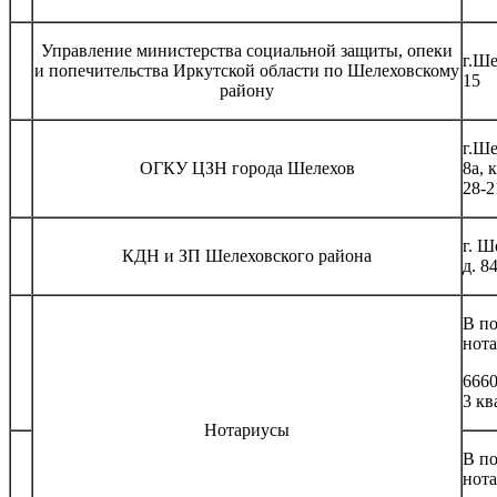
Управление министерства социальной защиты, опеки
г.Ше
и попечительства Иркутской области по Шелеховскому
15
району
г.Ше
ОГКУ ЦЗН города Шелехов
8а, 
28-2
г. Ш
КДН и ЗП Шелеховского района
д. 8
В п
нот
6660
3 кв
Нотариусы
В п
нот