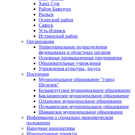
Ханх Сум
Район Баянзурх
Рыльск
Осинский район
Саянск
Усть-Илимск
Истринский район
Организации
Территориальные подразделения
федеральных и областных органов
Основные промышленные предприятия
Образовательные учреждения
Учреждения культуры, досуга
Поселения
Муниципальное образование "город
Шелехов"
Большелугское муниципальное образование
Баклашинское муниципальное образование
Олхинское муниципальное образование
Подкаменское муниципальное образование
Шаманское муниципальное образование
Информация о социально-экономическом
положении
Народные инициативы
Инициативные проекты