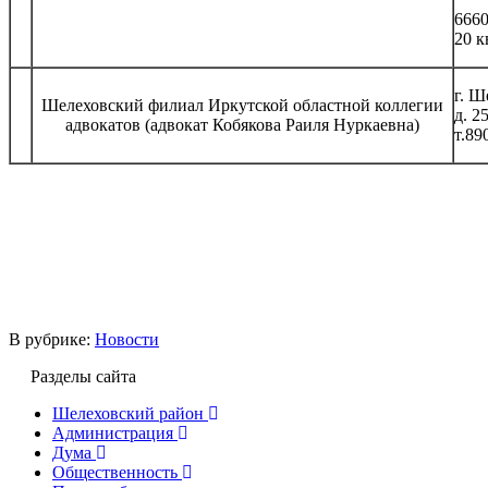
6660
20 к
г. Ш
Шелеховский филиал Иркутской областной коллегии
д. 25
адвокатов (адвокат Кобякова Раиля Нуркаевна)
т.89
В рубрике:
Новости
Разделы сайта
Шелеховский район
Администрация
Дума
Общественность