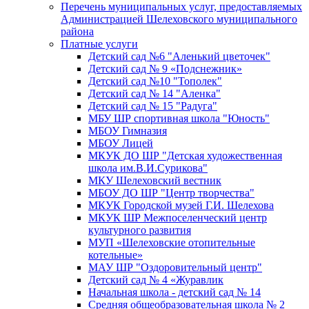
Перечень муниципальных услуг, предоставляемых
Администрацией Шелеховского муниципального
района
Платные услуги
Детский сад №6 "Аленький цветочек"
Детский сад № 9 «Подснежник»
Детский сад №10 "Тополек"
Детский сад № 14 "Аленка"
Детский сад № 15 "Радуга"
МБУ ШР спортивная школа "Юность"
МБОУ Гимназия
МБОУ Лицей
МКУК ДО ШР "Детская художественная
школа им.В.И.Сурикова"
МКУ Шелеховский вестник
МБОУ ДО ШР "Центр творчества"
МКУК Городской музей Г.И. Шелехова
МКУК ШР Межпоселенческий центр
культурного развития
МУП «Шелеховские отопительные
котельные»
МАУ ШР "Оздоровительный центр"
Детский сад № 4 «Журавлик
Начальная школа - детский сад № 14
Средняя общеобразовательная школа № 2