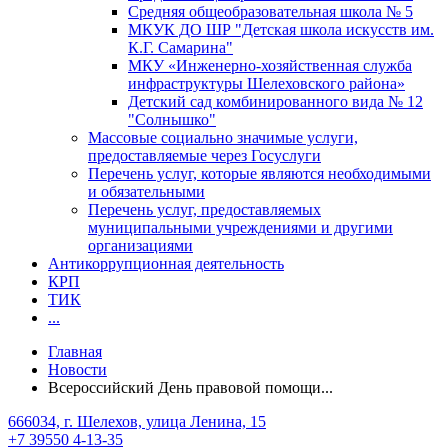
Средняя общеобразовательная школа № 5
МКУК ДО ШР "Детская школа искусств им.
К.Г. Самарина"
МКУ «Инженерно-хозяйственная служба
инфраструктуры Шелеховского района»
Детский сад комбинированного вида № 12
"Солнышко"
Массовые социально значимые услуги,
предоставляемые через Госуслуги
Перечень услуг, которые являются необходимыми
и обязательными
Перечень услуг, предоставляемых
муниципальными учреждениями и другими
организациями
Антикоррупционная деятельность
КРП
ТИК
...
Главная
Новости
Всероссийский День правовой помощи...
666034, г. Шелехов, улица Ленина, 15
+7 39550 4-13-35