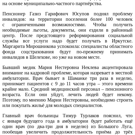
на основе муниципально-частного партнёрства.
Пенсионер Газиз Гарифович Юсупов поднял проблему
инвалидов: на территории поселения более 100 человек
с ограниченными возможностями. Чтобы получить
необходимые льготы, документы, они ездили в районный
центр. После предстоящего реформирования социальной
службы все услуги надо будет получать в Иркутске.
Маргарита Мирошникова успокоила: специалисты областного
фонда соцстрахования будут по-прежнему принимать
инвалидов в Шелехове, но уже на новом месте.
Бывший медик Мария Нестеровна Неклева акцентировала
внимание на кадровой проблеме, которая назревает в местной
амбулатории. Врач бывает в Шаманке три раза в неделю,
принимает пациентов с 9 до 11 часов утра – этого времени
крайне мало. Средний медицинский персонал – пенсионного
возраста. Если они уйдут, лечить людей будет некому.
Поэтому, по мнению Марии Нестеровны, необходимо строить
или покупать жильё для молодых специалистов.
Главный врач больницы Тимур Турлаков пояснил, что
с января будущего года в амбулатории будет работать ещё
один врач (по два-три дня в неделю) из Большого Луга,
пообещав увеличить продолжительность приёма до трёх