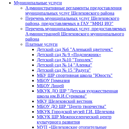
Муниципальные услуги
Административные регламенты предоставления
муниципальных услуг Шелеховского района
Перечень муниципальных услуг Шелеховского
района, предоставляемых в ГАУ "МФЦ ИО"
Перечень муниципальных услуг, предоставляемых
Администрацией Шелеховского муниципального
района
Платные услуги
Детский сад №6 "Аленький цветочек"
Детский сад № 9 «Подснежник»
Детский сад №10 "Тополек"
Детский сад № 14 "Аленка"
Детский сад № 15 "Радуга"
МБУ ШР спортивная школа "Юность"
МБОУ Гимназия
МБОУ Лицей
МКУК ДО ШР "Детская художественная
школа им.В.И.Сурикова"
МКУ Шелеховский вестник
МБОУ ДО ШР "Центр творчества"
МКУК Городской музей Г.И. Шелехова
МКУК ШР Межпоселенческий центр
культурного развития
МУП «Шелеховские отопительные