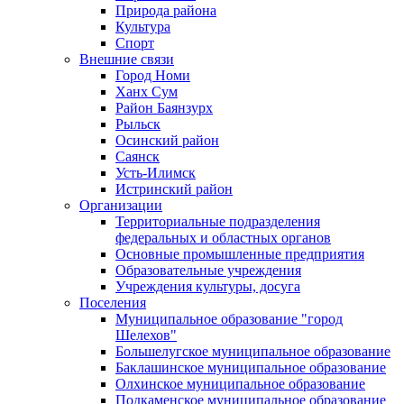
Природа района
Культура
Спорт
Внешние связи
Город Номи
Ханх Сум
Район Баянзурх
Рыльск
Осинский район
Саянск
Усть-Илимск
Истринский район
Организации
Территориальные подразделения
федеральных и областных органов
Основные промышленные предприятия
Образовательные учреждения
Учреждения культуры, досуга
Поселения
Муниципальное образование "город
Шелехов"
Большелугское муниципальное образование
Баклашинское муниципальное образование
Олхинское муниципальное образование
Подкаменское муниципальное образование