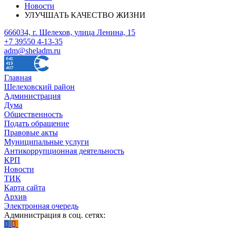
Новости
УЛУЧШАТЬ КАЧЕСТВО ЖИЗНИ
666034, г. Шелехов, улица Ленина, 15
+7 39550 4-13-35
adm@sheladm.ru
Главная
Шелеховский район
Администрация
Дума
Общественность
Подать обращение
Правовые акты
Муниципальные услуги
Антикоррупционная деятельность
КРП
Новости
ТИК
Карта сайта
Архив
Электронная очередь
Администрация в соц. сетях: