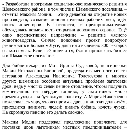
- Разработана программа социально-экономического развития
Шелеховского района, в том числе и Шаманского поселения, –
отметил Максим Модин. – Упор делается на открытие новых
производств, создание дополнительных рабочих мест, идёт
поиск инвесторов. В частности, с предпринимателями
обсуждалась возможность открытия дорожного сервиса. Ещё
одно перспективное направление – развитие мясного
животноводства. Сейчас подобный проект попробуют
реализовать в Большом Луге, для этого выделено 800 гектаров
сельхозземель. Если всё получится, будем привлекать бизнес
и в Шаманское поселение.
Для библиотекаря из Мот Ирины Судаковой, пенсионерки
Марии Николаевны Блиновой, председателя местного совета
ветеранов Александра Ивановича Толстоухова и многих
других шаманцев особенно актуальна проблема заготовки
дров, ведь у многих селян печное отопление. Чтобы получить
компенсацию на твёрдое топливо, у льготников много
времени уходит на бумажную волокиту. А Мария Николаевна
пожаловалась мэру, что леспромхоз дрова привозит долготьём,
приходится нанимать людей: пилить брёвна, колоть чурки.
На скромную пенсию это делать сложно.
Максим Модин поддержал предложение привлекать для
поставки дров льготникам местных предпринимателей –