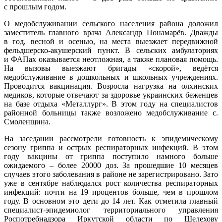
с прошлым годом.
О медобслуживании сельского населения района доложил
заместитель главного врача Александр Понамарёв. Дважды
в год, весной и осенью, на места выезжает передвижной
фельдшерско-акушерский пункт. В сельских амбулаториях
и ФАПах оказывается неотложная, а также плановая помощь.
На вызовы выезжают бригады «скорой», ведётся
медобслуживание в дошкольных и школьных учреждениях.
Проводится вакцинация. Возросла нагрузка на олхинских
медиков, которые отвечают за здоровье украинских беженцев
на базе отдыха «Металлург». В этом году на специалистов
районной больницы также возложено медобслуживание с.
Смоленщина.
На заседании рассмотрели готовность к эпидемическому
сезону гриппа и острых респираторных инфекций. В этом
году вакцины от гриппа поступило намного больше
ожидаемого – более 20000 доз. За прошедшие 10 месяцев
случаев этого заболевания в районе не зарегистрировано. Зато
уже в сентябре наблюдался рост количества респираторных
инфекций: почти на 19 процентов больше, чем в прошлом
году. В основном это дети до 14 лет. Как отметила главный
специалист-эпидемиолог территориального управления
Роспотребнадзора Иркутской области по Шелехову