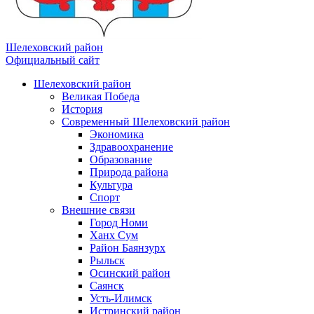
Шелеховский район
Официальный сайт
Шелеховский район
Великая Победа
История
Современный Шелеховский район
Экономика
Здравоохранение
Образование
Природа района
Культура
Спорт
Внешние связи
Город Номи
Ханх Сум
Район Баянзурх
Рыльск
Осинский район
Саянск
Усть-Илимск
Истринский район