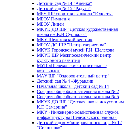
Детский сад № 14 "Аленка"
Детский сад № 15 "Радуга"
МБУ ШР спортивная школа "Юность"
МБОУ Гимназия
МБОУ Лицей
МКУК ДО ШР "Детская художественная
школа им.В.И.Сурикова"
МКУ Шелеховский вестник
МБОУ ДО ШР "Центр творчества"
МКУК Городской музей Г.И. Шелехова
МКУК ШР Межпоселенческий центр
культурного развития
МУП «Шелеховские отопительные
котельные»
МАУ ШР "Оздоровительный центр"
Детский сад № 4 «Журавлик
Начальная школа - детский сад № 14
Средняя общеобразовательная школа № 2
Средняя общеобразовательная школа № 5
МКУК ДО ШР "Детская школа искусств им.
К.Г. Самарина"
МКУ «Инженерно-хозяйственная служба
инфраструктуры Шелеховского района»
Детский сад комбинированного вида № 12
"Солнышко"