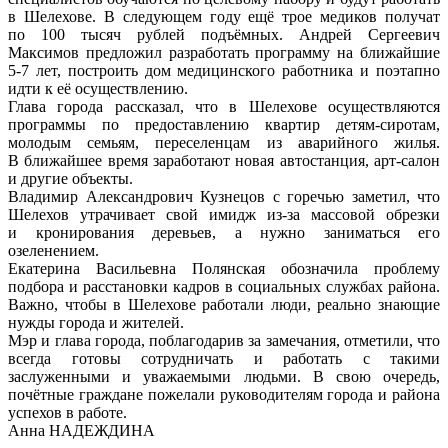
в Шелехове. В следующем году ещё трое медиков получат
по 100 тысяч рублей подъёмных. Андрей Сергеевич
Максимов предложил разработать программу на ближайшие
5-7 лет, построить дом медицинского работника и поэтапно
идти к её осуществлению.
Глава города рассказал, что в Шелехове осуществляются
программы по предоставлению квартир детям-сиротам,
молодым семьям, переселенцам из аварийного жилья.
В ближайшее время заработают новая автостанция, арт-салон
и другие объекты.
Владимир Александрович Кузнецов с горечью заметил, что
Шелехов утрачивает свой имидж из-за массовой обрезки
и кронирования деревьев, а нужно заниматься его
озеленением.
Екатерина Васильевна Полянская обозначила проблему
подбора и расстановки кадров в социальных службах района.
Важно, чтобы в Шелехове работали люди, реально знающие
нужды города и жителей.
Mэр и глава города, поблагодарив за замечания, отметили, что
всегда готовы сотрудничать и работать с такими
заслуженными и уважаемыми людьми. В свою очередь,
почётные граждане пожелали руководителям города и района
успехов в работе.
Анна НАДЕЖДИНА