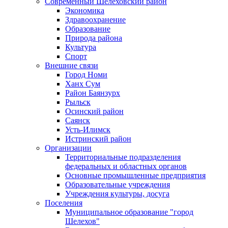
Современный Шелеховский район
Экономика
Здравоохранение
Образование
Природа района
Культура
Спорт
Внешние связи
Город Номи
Ханх Сум
Район Баянзурх
Рыльск
Осинский район
Саянск
Усть-Илимск
Истринский район
Организации
Территориальные подразделения
федеральных и областных органов
Основные промышленные предприятия
Образовательные учреждения
Учреждения культуры, досуга
Поселения
Муниципальное образование "город
Шелехов"