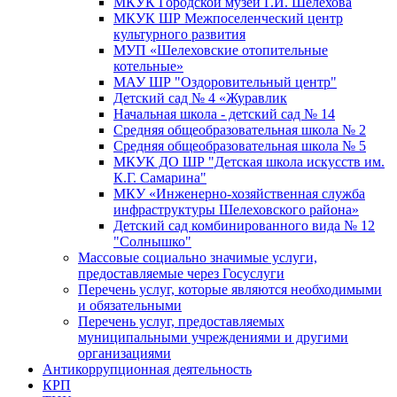
МКУК Городской музей Г.И. Шелехова
МКУК ШР Межпоселенческий центр
культурного развития
МУП «Шелеховские отопительные
котельные»
МАУ ШР "Оздоровительный центр"
Детский сад № 4 «Журавлик
Начальная школа - детский сад № 14
Средняя общеобразовательная школа № 2
Средняя общеобразовательная школа № 5
МКУК ДО ШР "Детская школа искусств им.
К.Г. Самарина"
МКУ «Инженерно-хозяйственная служба
инфраструктуры Шелеховского района»
Детский сад комбинированного вида № 12
"Солнышко"
Массовые социально значимые услуги,
предоставляемые через Госуслуги
Перечень услуг, которые являются необходимыми
и обязательными
Перечень услуг, предоставляемых
муниципальными учреждениями и другими
организациями
Антикоррупционная деятельность
КРП