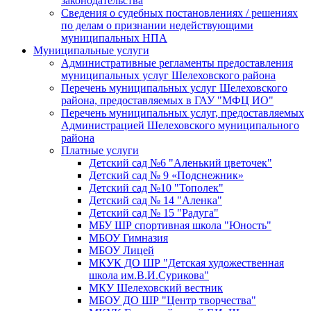
законодательства
Сведения о судебных постановлениях / решениях
по делам о признании недействующими
муниципальных НПА
Муниципальные услуги
Административные регламенты предоставления
муниципальных услуг Шелеховского района
Перечень муниципальных услуг Шелеховского
района, предоставляемых в ГАУ "МФЦ ИО"
Перечень муниципальных услуг, предоставляемых
Администрацией Шелеховского муниципального
района
Платные услуги
Детский сад №6 "Аленький цветочек"
Детский сад № 9 «Подснежник»
Детский сад №10 "Тополек"
Детский сад № 14 "Аленка"
Детский сад № 15 "Радуга"
МБУ ШР спортивная школа "Юность"
МБОУ Гимназия
МБОУ Лицей
МКУК ДО ШР "Детская художественная
школа им.В.И.Сурикова"
МКУ Шелеховский вестник
МБОУ ДО ШР "Центр творчества"