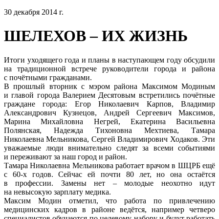
30 декабря 2014 г.
ШЕЛЕХОВ – ИХ ЖИЗНЬ
Итоги уходящего года и планы в наступающем году обсудили
на традиционной встрече руководители города и района
с почётными гражданами.
В прошлый вторник с мэром района Максимом Модиным
и главой города Валерием Десятовым встретились почётные
граждане города: Егор Николаевич Карпов, Владимир
Александрович Кузнецов, Андрей Сергеевич Максимов,
Марина Михайловна Негрей, Екатерина Васильевна
Полянская, Надежда Тихоновна Мехтиева, Тамара
Николаевна Мельникова, Сергей Владимирович Ходаков. Эти
уважаемые люди внимательно следят за всеми событиями
и переживают за наш город и район.
Тамара Николаевна Мельникова работает врачом в ШЦРБ ещё
с 60-х годов. Сейчас ей почти 80 лет, но она остаётся
в профессии. Замены нет – молодые неохотно идут
на невысокую зарплату медика.
Максим Модин отметил, что работа по привлечению
медицинских кадров в районе ведётся, например четверо
специалистов обучаются по целевому набору и будут работать