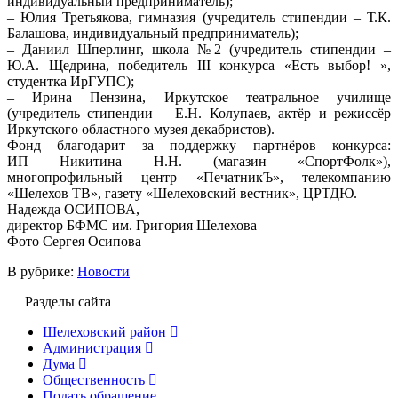
индивидуальный предприниматель);
– Юлия Третьякова, гимназия (учредитель стипендии – Т.К.
Балашова, индивидуальный предприниматель);
– Даниил Шперлинг, школа №2 (учредитель стипендии –
Ю.А. Щедрина, победитель III конкурса «Есть выбор! »,
студентка ИрГУПС);
– Ирина Пензина, Иркутское театральное училище
(учредитель стипендии – Е.Н. Колупаев, актёр и режиссёр
Иркутского областного музея декабристов).
Фонд благодарит за поддержку партнёров конкурса:
ИП Никитина Н.Н. (магазин «СпортФолк»),
многопрофильный центр «ПечатникЪ», телекомпанию
«Шелехов ТВ», газету «Шелеховский вестник», ЦРТДЮ.
Надежда ОСИПОВА,
директор БФМС им. Григория Шелехова
Фото Сергея Осипова
В рубрике:
Новости
Разделы сайта
Шелеховский район
Администрация
Дума
Общественность
Подать обращение