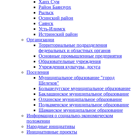
Ханх Сум
Район Баянзурх
Рыльск
Осинский район
Саянск
Усть-Илимск
Истринский район
Организации
Территориальные подразделения
федеральных и областных органов
Основные промышленные предприятия
Образовательные учреждения
Учреждения культуры, досуга
Поселения
Муниципальное образование "город
Шелехов"
Большелугское муниципальное образование
Баклашинское муниципальное образование
Олхинское муниципальное образование
Подкаменское муниципальное образование
Шаманское муниципальное образование
Информация о социально-экономическом
положении
Народные инициативы
Инициативные проекты