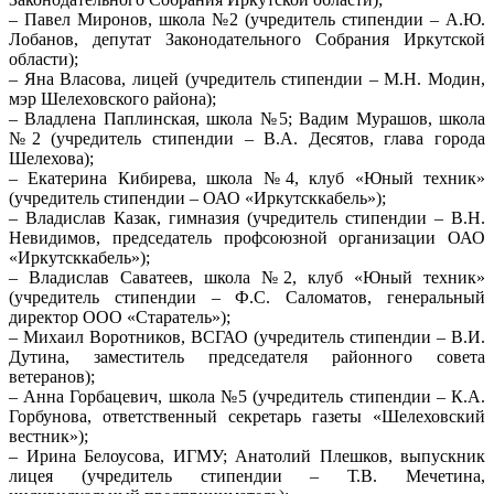
– Павел Миронов, школа №2 (учредитель стипендии – А.Ю.
Лобанов, депутат Законодательного Собрания Иркутской
области);
– Яна Власова, лицей (учредитель стипендии – М.Н. Модин,
мэр Шелеховского района);
– Владлена Паплинская, школа №5; Вадим Мурашов, школа
№2 (учредитель стипендии – В.А. Десятов, глава города
Шелехова);
– Екатерина Кибирева, школа №4, клуб «Юный техник»
(учредитель стипендии – ОАО «Иркутсккабель»);
– Владислав Казак, гимназия (учредитель стипендии – В.Н.
Невидимов, председатель профсоюзной организации ОАО
«Иркутсккабель»);
– Владислав Саватеев, школа №2, клуб «Юный техник»
(учредитель стипендии – Ф.С. Саломатов, генеральный
директор ООО «Старатель»);
– Михаил Воротников, ВСГАО (учредитель стипендии – В.И.
Дутина, заместитель председателя районного совета
ветеранов);
– Анна Горбацевич, школа №5 (учредитель стипендии – К.А.
Горбунова, ответственный секретарь газеты «Шелеховский
вестник»);
– Ирина Белоусова, ИГМУ; Анатолий Плешков, выпускник
лицея (учредитель стипендии – Т.В. Мечетина,