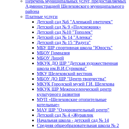
Перечень муниципальных услуг, предоставляемых
Администрацией Шелеховского муниципального
района
Платные услуги
Детский сад №6 "Аленький цветочек"
Детский сад № 9 «Подснежник»
Детский сад №10 "Тополек"
Детский сад № 14 "Аленка"
Детский сад № 15 "Радуга"
МБУ ШР спортивная школа "Юность"
МБОУ Гимназия
МБОУ Лицей
МКУК ДО ШР "Детская художественная
школа им.В.И.Сурикова"
МКУ Шелеховский вестник
МБОУ ДО ШР "Центр творчества"
МКУК Городской музей Г.И. Шелехова
МКУК ШР Межпоселенческий центр
культурного развития
МУП «Шелеховские отопительные
котельные»
МАУ ШР "Оздоровительный центр"
Детский сад № 4 «Журавлик
Начальная школа - детский сад № 14
Средняя общеобразовательная школа № 2