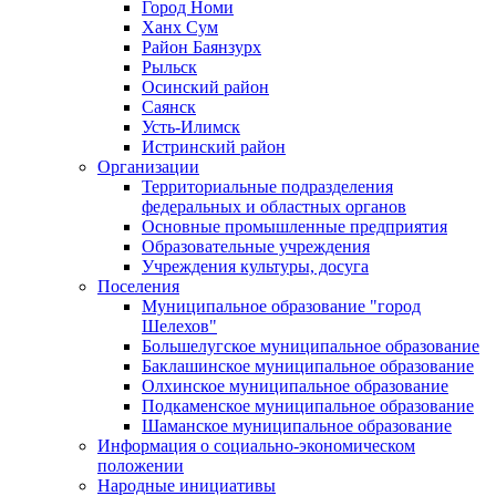
Город Номи
Ханх Сум
Район Баянзурх
Рыльск
Осинский район
Саянск
Усть-Илимск
Истринский район
Организации
Территориальные подразделения
федеральных и областных органов
Основные промышленные предприятия
Образовательные учреждения
Учреждения культуры, досуга
Поселения
Муниципальное образование "город
Шелехов"
Большелугское муниципальное образование
Баклашинское муниципальное образование
Олхинское муниципальное образование
Подкаменское муниципальное образование
Шаманское муниципальное образование
Информация о социально-экономическом
положении
Народные инициативы