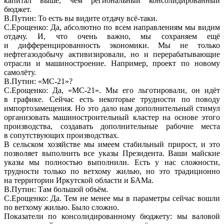
капитал выше, чем региональный консолидированный
бюджет.
В.Путин: То есть вы видите отдачу всё-таки.
С.Ерощенко: Да, абсолютно по всем направлениям мы видим
отдачу. И, что очень важно, мы сохраняем ещё
и дифференцированность экономики. Мы не только
нефтегазодобычу активизировали, но и перерабатывающие
отрасли и машиностроение. Например, проект по новому
самолёту.
В.Путин: «МС-21»?
С.Ерощенко: Да, «МС-21». Мы его льготировали, он идёт
в графике. Сейчас есть некоторые трудности по поводу
импортозамещения. Но это дало нам дополнительный стимул
организовать машиностроительный кластер на основе этого
производства, создавать дополнительные рабочие места
в сопутствующих производствах.
В сельском хозяйстве мы имеем стабильный прирост, и это
позволяет выполнить все указы Президента. Ваши майские
указы мы полностью выполнили. Есть у нас сложности,
трудности только по ветхому жилью, но это традиционно
на территории Иркутской области и БАМа.
В.Путин: Там большой объём.
С.Ерощенко: Да. Тем не менее мы в параметры сейчас вошли
по ветхому жилью. Было сложно.
Показатели по консолидированному бюджету: мы валовой