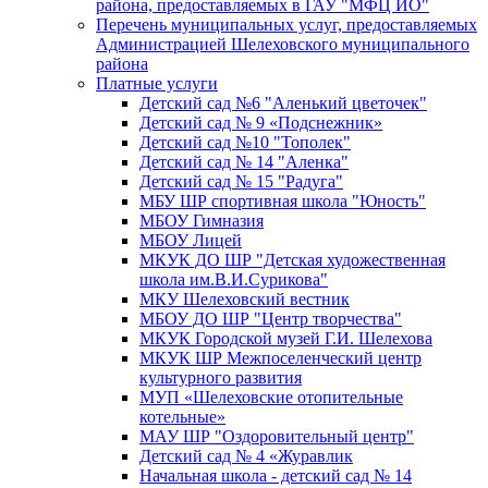
района, предоставляемых в ГАУ "МФЦ ИО"
Перечень муниципальных услуг, предоставляемых
Администрацией Шелеховского муниципального
района
Платные услуги
Детский сад №6 "Аленький цветочек"
Детский сад № 9 «Подснежник»
Детский сад №10 "Тополек"
Детский сад № 14 "Аленка"
Детский сад № 15 "Радуга"
МБУ ШР спортивная школа "Юность"
МБОУ Гимназия
МБОУ Лицей
МКУК ДО ШР "Детская художественная
школа им.В.И.Сурикова"
МКУ Шелеховский вестник
МБОУ ДО ШР "Центр творчества"
МКУК Городской музей Г.И. Шелехова
МКУК ШР Межпоселенческий центр
культурного развития
МУП «Шелеховские отопительные
котельные»
МАУ ШР "Оздоровительный центр"
Детский сад № 4 «Журавлик
Начальная школа - детский сад № 14