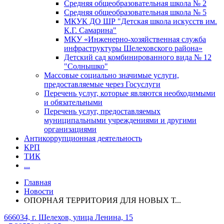
Средняя общеобразовательная школа № 2
Средняя общеобразовательная школа № 5
МКУК ДО ШР "Детская школа искусств им.
К.Г. Самарина"
МКУ «Инженерно-хозяйственная служба
инфраструктуры Шелеховского района»
Детский сад комбинированного вида № 12
"Солнышко"
Массовые социально значимые услуги,
предоставляемые через Госуслуги
Перечень услуг, которые являются необходимыми
и обязательными
Перечень услуг, предоставляемых
муниципальными учреждениями и другими
организациями
Антикоррупционная деятельность
КРП
ТИК
...
Главная
Новости
ОПОРНАЯ ТЕРРИТОРИЯ ДЛЯ НОВЫХ Т...
666034, г. Шелехов, улица Ленина, 15