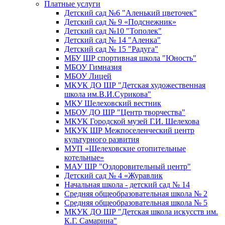
Платные услуги
Детский сад №6 "Аленький цветочек"
Детский сад № 9 «Подснежник»
Детский сад №10 "Тополек"
Детский сад № 14 "Аленка"
Детский сад № 15 "Радуга"
МБУ ШР спортивная школа "Юность"
МБОУ Гимназия
МБОУ Лицей
МКУК ДО ШР "Детская художественная
школа им.В.И.Сурикова"
МКУ Шелеховский вестник
МБОУ ДО ШР "Центр творчества"
МКУК Городской музей Г.И. Шелехова
МКУК ШР Межпоселенческий центр
культурного развития
МУП «Шелеховские отопительные
котельные»
МАУ ШР "Оздоровительный центр"
Детский сад № 4 «Журавлик
Начальная школа - детский сад № 14
Средняя общеобразовательная школа № 2
Средняя общеобразовательная школа № 5
МКУК ДО ШР "Детская школа искусств им.
К.Г. Самарина"