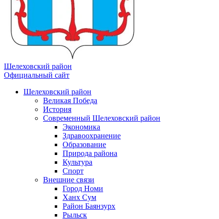
Шелеховский район
Официальный сайт
Шелеховский район
Великая Победа
История
Современный Шелеховский район
Экономика
Здравоохранение
Образование
Природа района
Культура
Спорт
Внешние связи
Город Номи
Ханх Сум
Район Баянзурх
Рыльск