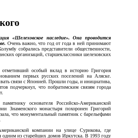
кого
ия «Шелеховское наследие». Она проводится
ве.
Очень важно, что год от года в ней принимают
Колумбу собрались представители общественности,
анских организаций, старшеклассники шелеховских
 отметивший особый вклад в историю Григория
снованием первых русских поселений на Аляске.
ивать связи с Японией. Прошли годы, и инициатива,
ятов подчеркнул, что побратимским связям города
т.
памятнику основателя Российско-Американской
ории Знаменского монастыря похоронен Григорий
азала, что монументальный памятник с барельефами
.
мериканской компании на улице Сурикова, где
я одним из старейших домов Иркутска. В 1993 году