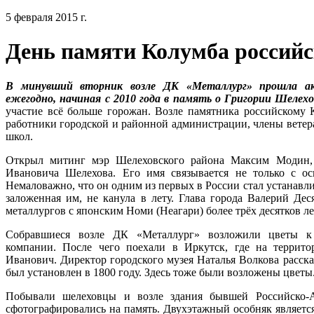
5 февраля 2015 г.
День памяти Колумба российс
В минувший вторник возле ДК «Металлург» прошла акц
ежегодно, начиная с 2010 года в память о Григории Шелехо
участие всё больше горожан. Возле памятника российскому 
работники городской и районной администрации, члены ветер
школ.
Открыл митинг мэр Шелеховского района Максим Модин,
Ивановича Шелехова. Его имя связывается не только с о
Немаловажно, что он одним из первых в России стал устанавл
заложенная им, не канула в лету. Глава города Валерий Дес
металлургов с японским Номи (Неагари) более трёх десятков ле
Собравшиеся возле ДК «Металлург» возложили цветы к 
компании. После чего поехали в Иркутск, где на террит
Иванович. Директор городского музея Наталья Волкова расск
был установлен в 1800 году. Здесь тоже были возложены цветы
Побывали шелеховцы и возле здания бывшей Российско-А
сфотографировались на память. Двухэтажный особняк являетс