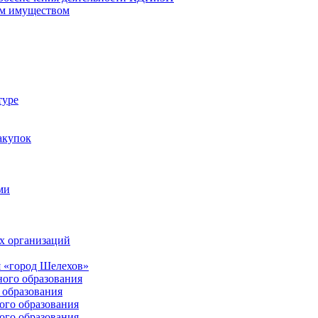
м имуществом
туре
акупок
ми
х организаций
 «город Шелехов»
ого образования
образования
го образования
го образования