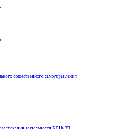
"
ии
льного общественного самоуправления
 обеспечения деятельности КДНиЗП