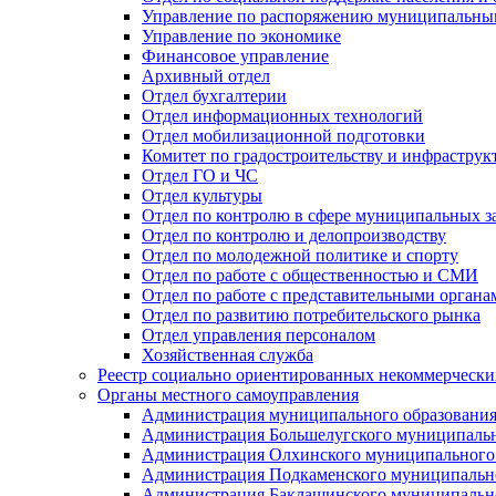
Управление по распоряжению муниципальны
Управление по экономике
Финансовое управление
Архивный отдел
Отдел бухгалтерии
Отдел информационных технологий
Отдел мобилизационной подготовки
Комитет по градостроительству и инфраструк
Отдел ГО и ЧС
Отдел культуры
Отдел по контролю в сфере муниципальных з
Отдел по контролю и делопроизводству
Отдел по молодежной политике и спорту
Отдел по работе с общественностью и СМИ
Отдел по работе с представительными органа
Отдел по развитию потребительского рынка
Отдел управления персоналом
Хозяйственная служба
Реестр социально ориентированных некоммерчески
Органы местного самоуправления
Администрация муниципального образования
Администрация Большелугского муниципальн
Администрация Олхинского муниципального 
Администрация Подкаменского муниципально
Администрация Баклашинского муниципально