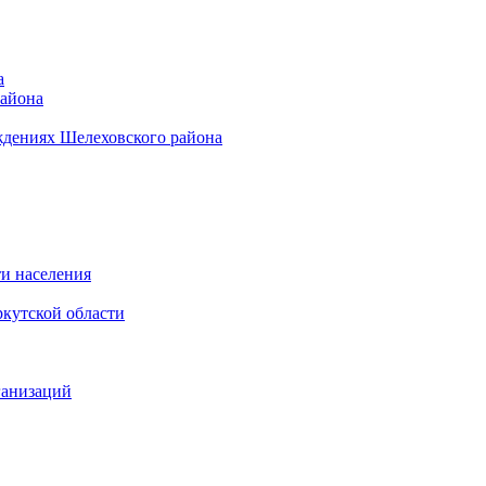
а
района
ждениях Шелеховского района
и населения
кутской области
ганизаций