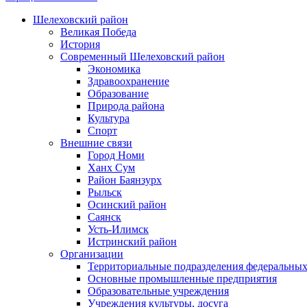
Шелеховский район
Великая Победа
История
Современный Шелеховский район
Экономика
Здравоохранение
Образование
Природа района
Культура
Спорт
Внешние связи
Город Номи
Ханх Сум
Район Баянзурх
Рыльск
Осинский район
Саянск
Усть-Илимск
Истринский район
Организации
Территориальные подразделения федеральных
Основные промышленные предприятия
Образовательные учреждения
Учреждения культуры, досуга