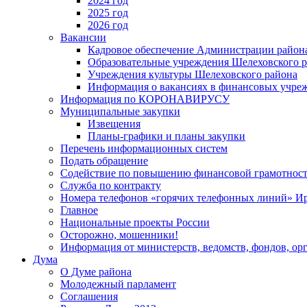
2024 год
2025 год
2026 год
Вакансии
Кадровое обеспечение Администрации район
Образовательные учреждения Шелеховского 
Учреждения культуры Шелеховского района
Информация о вакансиях в финансовых учре
Информация по КОРОНАВИРУСУ
Муниципальные закупки
Извещения
Планы-графики и планы закупки
Перечень информационных систем
Подать обращение
Содействие по повышению финансовой грамотност
Служба по контракту
Номера телефонов «горячих телефонных линий» Ир
Главное
Национальные проекты России
Осторожно, мошенники!
Информация от министерств, ведомств, фондов, ор
Дума
О Думе района
Молодежный парламент
Соглашения