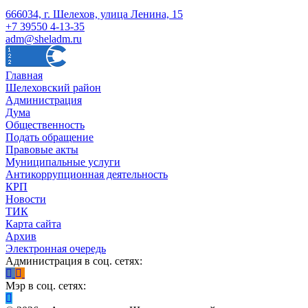
666034, г. Шелехов, улица Ленина, 15
+7 39550 4-13-35
adm@sheladm.ru
Главная
Шелеховский район
Администрация
Дума
Общественность
Подать обращение
Правовые акты
Муниципальные услуги
Антикоррупционная деятельность
КРП
Новости
ТИК
Карта сайта
Архив
Электронная очередь
Администрация в соц. сетях:
Мэр в соц. сетях: