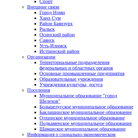
Спорт
Внешние связи
Город Номи
Ханх Сум
Район Баянзурх
Рыльск
Осинский район
Саянск
Усть-Илимск
Истринский район
Организации
Территориальные подразделения
федеральных и областных органов
Основные промышленные предприятия
Образовательные учреждения
Учреждения культуры, досуга
Поселения
Муниципальное образование "город
Шелехов"
Большелугское муниципальное образование
Баклашинское муниципальное образование
Олхинское муниципальное образование
Подкаменское муниципальное образование
Шаманское муниципальное образование
Информация о социально-экономическом