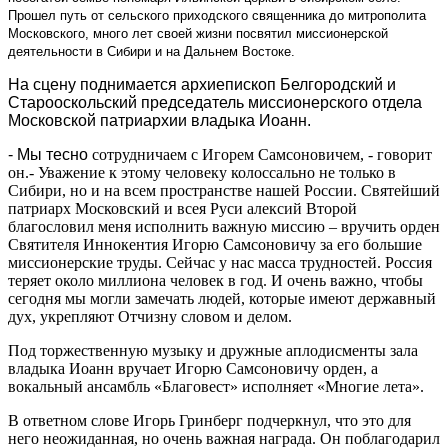
Прошел путь от сельского приходского священника до митрополита
Московского, много лет своей жизни посвятил миссионерской
деятельности в Сибири и на Дальнем Востоке.
На сцену поднимается архиепископ Белгородский и
Старооскольский председатель миссионерского отдела
Московской патриархии владыка Иоанн.
- Мы тесно
сотрудничаем с Игорем Самсоновичем, - говорит
он.- Уважение к этому человеку колоссально не только в
Сибири, но и на всем пространстве нашей России. Святейший
патриарх Московский и всея Руси алексий Второй
благословил меня исполнить важную миссию – вручить орден
Святителя Иннокентия Игорю Самсоновичу за его большие
миссионерские труды. Сейчас у нас масса трудностей. Россия
теряет около миллиона человек в год. И очень важно, чтобы
сегодня мы могли замечать людей, которые имеют державный
дух, укрепляют Отчизну словом и делом.
Под торжественную музыку и дружные аплодисменты зала
владыка Иоанн вручает Игорю Самсоновичу орден, а
вокальный ансамбль «Благовест» исполняет «Многие лета».
В ответном слове Игорь Гринберг подчеркнул, что это для
него неожиданная, но очень важная награда. Он поблагодарил