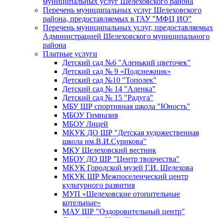
муниципальных услуг Шелеховского района
Перечень муниципальных услуг Шелеховского
района, предоставляемых в ГАУ "МФЦ ИО"
Перечень муниципальных услуг, предоставляемых
Администрацией Шелеховского муниципального
района
Платные услуги
Детский сад №6 "Аленький цветочек"
Детский сад № 9 «Подснежник»
Детский сад №10 "Тополек"
Детский сад № 14 "Аленка"
Детский сад № 15 "Радуга"
МБУ ШР спортивная школа "Юность"
МБОУ Гимназия
МБОУ Лицей
МКУК ДО ШР "Детская художественная
школа им.В.И.Сурикова"
МКУ Шелеховский вестник
МБОУ ДО ШР "Центр творчества"
МКУК Городской музей Г.И. Шелехова
МКУК ШР Межпоселенческий центр
культурного развития
МУП «Шелеховские отопительные
котельные»
МАУ ШР "Оздоровительный центр"