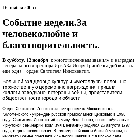
16 ноября 2005 г.
Событие недели.За
человеколюбие и
благотворительность.
В субботу
,
12 ноября
, к многочисленным званиям и наградам
генерального директора ИркАЗа Игоря Гринберга добавилась
еще одна – орден Святителя Иннокентия.
Большой зал Дворца культуры «Металлург» полон. На
торжественную церемонию награждения пришли
коллеги-заводчане, ветераны войны, представители
общественности города и области.
Орден Святителя Иннокентия - митрополита Московского и
Коломенского - учрежден русской православной церковью в 1996
году. Святитель Иннокентий (в миру Иван Попов, позже, обучаясь в
Иркутской семинарии, взял имя Вениамин) родился 26 августа 1797
года, в день празднования Владимирской иконы божьей матери, в
небогатой семье пономаря Ильинской церкви в сибирском селе.