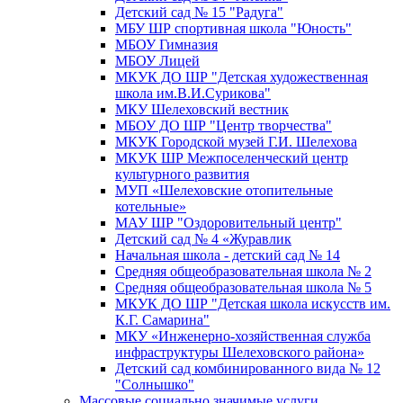
Детский сад № 15 "Радуга"
МБУ ШР спортивная школа "Юность"
МБОУ Гимназия
МБОУ Лицей
МКУК ДО ШР "Детская художественная
школа им.В.И.Сурикова"
МКУ Шелеховский вестник
МБОУ ДО ШР "Центр творчества"
МКУК Городской музей Г.И. Шелехова
МКУК ШР Межпоселенческий центр
культурного развития
МУП «Шелеховские отопительные
котельные»
МАУ ШР "Оздоровительный центр"
Детский сад № 4 «Журавлик
Начальная школа - детский сад № 14
Средняя общеобразовательная школа № 2
Средняя общеобразовательная школа № 5
МКУК ДО ШР "Детская школа искусств им.
К.Г. Самарина"
МКУ «Инженерно-хозяйственная служба
инфраструктуры Шелеховского района»
Детский сад комбинированного вида № 12
"Солнышко"
Массовые социально значимые услуги,