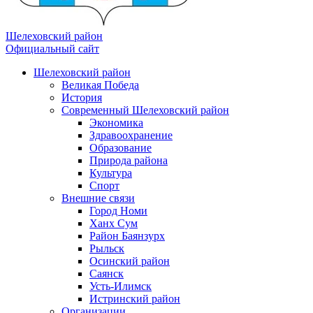
Шелеховский район
Официальный сайт
Шелеховский район
Великая Победа
История
Современный Шелеховский район
Экономика
Здравоохранение
Образование
Природа района
Культура
Спорт
Внешние связи
Город Номи
Ханх Сум
Район Баянзурх
Рыльск
Осинский район
Саянск
Усть-Илимск
Истринский район
Организации