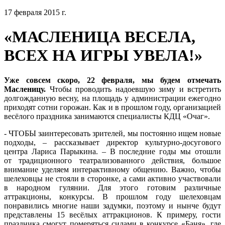
17 февраля 2015 г.
«МАСЛЕНИЦА ВЕСЕЛА,
ВСЕХ НА ИГРЫ УВЕЛА!»
Уже совсем скоро, 22 февраля, мы будем отмечать
Масленицу.
Чтобы проводить надоевшую зиму и встретить
долгожданную весну, на площадь у администрации ежегодно
приходят сотни горожан. Как и в прошлом году, организацией
весёлого праздника занимаются специалисты КДЦ «Очаг».
- ЧТОБЫ заинтересовать зрителей, мы постоянно ищем новые
подходы, – рассказывает директор культурно-досугового
центра Лариса Парыкина. – В последние годы мы отошли
от традиционного театрализованного действия, большое
внимание уделяем интерактивному общению. Важно, чтобы
шелеховцы не стояли в сторонке, а сами активно участвовали
в народном гулянии. Для этого готовим различные
аттракционы, конкурсы. В прошлом году шелеховцам
понравились многие наши задумки, поэтому и нынче будут
представлены 15 весёлых аттракционов. К примеру, гости
праздника смогут померяться силами в конкурсе «Баня», где