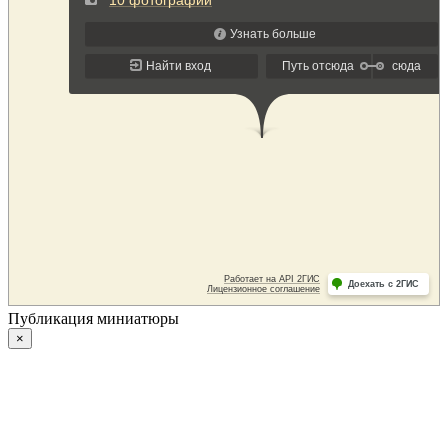
Публикация миниатюры
×