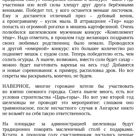
участники изо всей силы хлещут друг друга берёзовыми
вениками. Победит тот, у кого останется меньше листочков.
Ему и достанется отличный приз – дубовый веник,
а проигравшему – кусок мыла. В аттракционе «Тир» надо
попасть из огромной рогатки в мишень картофелиной. Очень
полюбился шелеховским мужчинам конкурс «Комплимент
тёще». Надо отметить, в прошлом году желающих поздравить
своих любимых родственниц было немало. Проводился
и другой «юморной» конкурс: кто большее количество раз
поднимет мешок с пудом соли. Теперь победителю есть, чем
солить огурцы. А нынче, возможно, вместо соли будет сахар –
можно будет наготовить варенья на весь год! Добавятся
и новые соревнования: к примеру, распиловка дров. Но все
секреты мы раскрывать, конечно, не будем.
НАВЕРНОЕ, многие горожане хотели бы участвовать
во взятии снежного городка. Снега нынче много, есть все
условия строительства «Царь-горы». Но вот уже второй год
шелеховцы не проводят это мероприятие: слишком оно
травмоопасное, после несчастного случая в Ангарске никто
не возьмёт на себя такую ответственность.
На площадке за администрацией шелеховцы будут
традиционно покорять масленичный столб с подарками.
Кстати, в прошлом году счастливчикам достались ценные