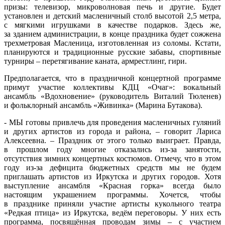
призы: телевизор, микроволновая печь и другие. Будет
установлен и детский масленичный столб высотой 2,5 метра,
с мягкими игрушками в качестве подарков. Здесь же,
за зданием администрации, в конце праздника будет сожжена
трехметровая Масленица, изготовленная из соломы. Кстати,
планируются и традиционные русские забавы, спортивные
турниры – перетягивание каната, армрестлинг, гири.
Предполагается, что в праздничной концертной программе
примут участие коллективы КДЦ «Очаг»: вокальный
ансамбль «Вдохновение» (руководитель Виталий Тюленев)
и фольклорный ансамбль «Живинка» (Марина Бутакова).
- МЫ готовы привлечь для проведения масленичных гуляний
и других артистов из города и района, – говорит Лариса
Алексеевна. – Праздник от этого только выиграет. Правда,
в прошлом году многие отказались из-за занятости,
отсутствия зимних концертных костюмов. Отмечу, что в этом
году из-за дефицита бюджетных средств мы не будем
приглашать артистов из Иркутска и других городов. Хотя
выступление ансамбля «Красная горка» всегда было
настоящим украшением программы. Хочется, чтобы
в празднике приняли участие артисты кукольного театра
«Редкая птица» из Иркутска, ведём переговоры. У них есть
программа, посвящённая проводам зимы – с участием