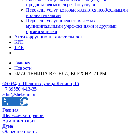
предоставляемые через Госуслуги
Перечень услуг, которые являются необходимыми
и обязательными
Перечень услуг, предоставляемых
муниципальными учреждениями и другими
организациями
Антикоррупционная деятельность
КРП
ТИК
...
Главная
Новости
«МАСЛЕНИЦА ВЕСЕЛА, ВСЕХ НА ИГРЫ...
666034, г. Шелехов, улица Ленина, 15
+7 39550 4-13-35
adm@sheladm.ru
Главная
Шелеховский район
Администрация
Дума
Общественность