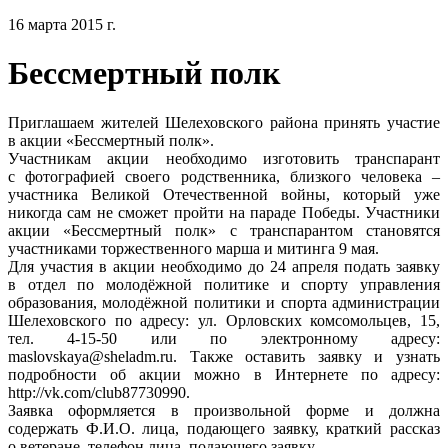
16 марта 2015 г.
Бессмертный полк
Приглашаем жителей Шелеховского района принять участие
в акции «Бессмертный полк».
Участникам акции необходимо изготовить транспарант
с фотографией своего родственника, близкого человека –
участника Великой Отечественной войны, который уже
никогда сам не сможет пройти на параде Победы. Участники
акции «Бессмертный полк» с транспарантом становятся
участниками торжественного марша и митинга 9 мая.
Для участия в акции необходимо до 24 апреля подать заявку
в отдел по молодёжной политике и спорту управления
образования, молодёжной политики и спорта администрации
Шелеховского по адресу: ул. Орловских комсомольцев, 15,
тел. 4-15-50 или по электронному адресу:
maslovskaya@sheladm.ru. Также оставить заявку и узнать
подробности об акции можно в Интернете по адресу:
http://vk.com/club87730990.
Заявка оформляется в произвольной форме и должна
содержать Ф.И.О. лица, подающего заявку, краткий рассказ
о ветеране, телефон лица, подающего заявку.