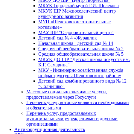
МБОУ ДО ШР "Центр творчества"
МКУК Городской музей Г.И. Шелехова
МКУК ШР Межпоселенческий центр
культурного развития
МУП «Шелеховские отопительные
котельные»
МАУ ШР "Оздоровительный центр"
Детский сад № 4 «Журавлик
Начальная школа - детский сад № 14
Средняя общеобразовательная школа № 2
Средняя общеобразовательная школа № 5
МКУК ДО ШР "Детская школа искусств им.
К.Г. Самарина"
МКУ «Инженерно-хозяйственная служба
инфраструктуры Шелеховского района»
Детский сад комбинированного вида № 12
"Солнышко"
Массовые социально значимые услуги,
предоставляемые через Госуслуги
Перечень услуг, которые являются необходимыми
и обязательными
Перечень услуг, предоставляемых
муниципальными учреждениями и другими
организациями
Антикоррупционная деятельность