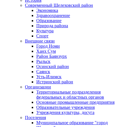
История
Современный Шелеховский район
Экономика
Здравоохранение
Образование
Природа района
Культура
Спорт
Внешние связи
Город Номи
Ханх Сум
Район Баянзурх
Рыльск
Осинский район
Саянск
Усть-Илимск
Истринский район
Организации
Территориальные подразделения
федеральных и областных органов
Основные промышленные предприятия
Образовательные учреждения
Учреждения культуры, досуга
Поселения
Муниципальное образование "город