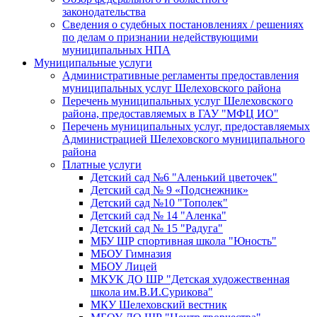
законодательства
Сведения о судебных постановлениях / решениях
по делам о признании недействующими
муниципальных НПА
Муниципальные услуги
Административные регламенты предоставления
муниципальных услуг Шелеховского района
Перечень муниципальных услуг Шелеховского
района, предоставляемых в ГАУ "МФЦ ИО"
Перечень муниципальных услуг, предоставляемых
Администрацией Шелеховского муниципального
района
Платные услуги
Детский сад №6 "Аленький цветочек"
Детский сад № 9 «Подснежник»
Детский сад №10 "Тополек"
Детский сад № 14 "Аленка"
Детский сад № 15 "Радуга"
МБУ ШР спортивная школа "Юность"
МБОУ Гимназия
МБОУ Лицей
МКУК ДО ШР "Детская художественная
школа им.В.И.Сурикова"
МКУ Шелеховский вестник