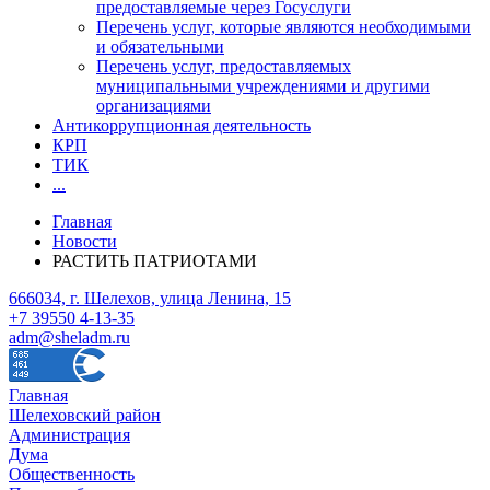
предоставляемые через Госуслуги
Перечень услуг, которые являются необходимыми
и обязательными
Перечень услуг, предоставляемых
муниципальными учреждениями и другими
организациями
Антикоррупционная деятельность
КРП
ТИК
...
Главная
Новости
РАСТИТЬ ПАТРИОТАМИ
666034, г. Шелехов, улица Ленина, 15
+7 39550 4-13-35
adm@sheladm.ru
Главная
Шелеховский район
Администрация
Дума
Общественность