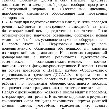
техника. Обеспечен доступ к сети Интернет, действует
локальная сеть и электронный документооборот, программы
«Электронный журнал» и «Электронный дневник»,
приобретено специальное оборудование для проведения
тестирования.
В 2014 году при подготовке школы к началу занятий проведён
ремонт кабинетов и внутренних помещений за счёт
благотворительной помощи родителей и попечителей. Было
отремонтировано наружное освещение, оборудован новый
медицинский кабинет, установлено кухонное оборудование.
В своём отчёте Н.А. Перуновский подчеркнул роль
дополнительного образования обучающихся для развития
их творческий самореализации, Из основных направлений
допобразования в школе реализуются художественно-
эстетическое, социально-педагогическое, военно-
патриотическое и физкультурно-спортивное. Выстроены связи
на основе договоров с ЦРТДЮ, клубом «Содружество»,
с региональным отделением ДОСААФ, с отделом военного
комиссариата Иркутской области по г. Шелехову, что помогает
работать по программам оборонно-спортивного профиля,
совершенствовать гражданско-патриотическое воспитание.
Наряду с достижениями, коллектив школы видит и проблемы,
которые предстоит решать. В их числе кадровые: в результате
сокращения числа учащихся сокращается нагрузка учителей
физики, химии, географии, технологии, что создаёт