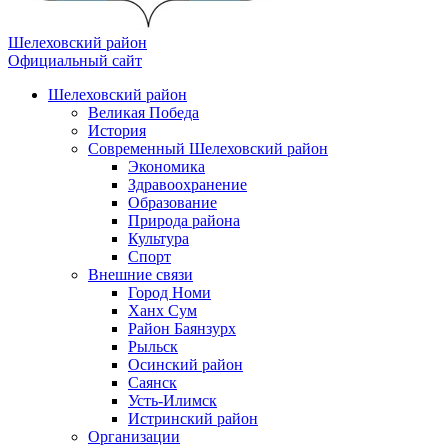
Шелеховский район
Официальный сайт
Шелеховский район
Великая Победа
История
Современный Шелеховский район
Экономика
Здравоохранение
Образование
Природа района
Культура
Спорт
Внешние связи
Город Номи
Ханх Сум
Район Баянзурх
Рыльск
Осинский район
Саянск
Усть-Илимск
Истринский район
Организации