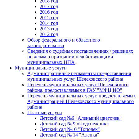
2018 год
2017 год
2016 год
2015 год
2014 год
2013 год
2012 год
Обзор федерального и областного
законодательства
Сведения о судебных постановлениях / решениях
по делам о признании недействующими
муниципальных НПА
Муниципальные услуги
Административные регламенты предоставления
муниципальных услуг Шелеховского района
Перечень муниципальных услуг Шелеховского
района, предоставляемых в ГАУ "МФЦ ИО"
Перечень муниципальных услуг, предоставляемых
Администрацией Шелеховского муниципального
района
Платные услуги
Детский сад №6 "Аленький цветочек"
Детский сад № 9 «Подснежник»
Детский сад №10 "Тополек"
Детский сад № 14 "Аленка"