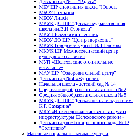
Детский сад № 15 "Радуга"
МБУ ШР спортивная школа "Юность"
МБОУ Гимназия
МБОУ Лицей
МКУК ДО ШР "Детская художественная
школа им.В.И.Сурикова"
МКУ Шелеховский вестник
МБОУ ДО ШР "Центр творчества"
МКУК Городской музей Г.И. Шелехова
МКУК ШР Межпоселенческий центр
культурного развития
МУП «Шелеховские отопительные
котельные»
МАУ ШР "Оздоровительный центр"
Детский сад № 4 «Журавлик
Начальная школа - детский сад № 14
Средняя общеобразовательная школа № 2
Средняя общеобразовательная школа № 5
МКУК ДО ШР "Детская школа искусств им.
К.Г. Самарина"
МКУ «Инженерно-хозяйственная служба
инфраструктуры Шелеховского района»
Детский сад комбинированного вида № 12
"Солнышко"
Массовые социально значимые услуги,