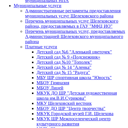
муниципальных НПА
Муниципальные услуги
Административные регламенты предоставления
муниципальных услуг Шелеховского района
Перечень муниципальных услуг Шелеховского
района, предоставляемых в ГАУ "МФЦ ИО"
Перечень муниципальных услуг, предоставляемых
Администрацией Шелеховского муниципального
района
Платные услуги
Детский сад №6 "Аленький цветочек"
Детский сад № 9 «Подснежник»
Детский сад №10 "Тополек"
Детский сад № 14 "Аленка"
Детский сад № 15 "Радуга"
МБУ ШР спортивная школа "Юность"
МБОУ Гимназия
МБОУ Лицей
МКУК ДО ШР "Детская художественная
школа им.В.И.Сурикова"
МКУ Шелеховский вестник
МБОУ ДО ШР "Центр творчества"
МКУК Городской музей Г.И. Шелехова
МКУК ШР Межпоселенческий центр
культурного развития