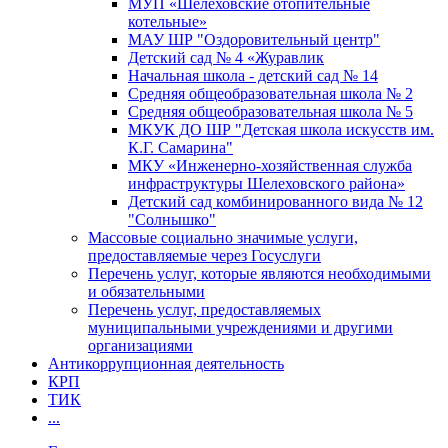
МУП «Шелеховские отопительные
котельные»
МАУ ШР "Оздоровительный центр"
Детский сад № 4 «Журавлик
Начальная школа - детский сад № 14
Средняя общеобразовательная школа № 2
Средняя общеобразовательная школа № 5
МКУК ДО ШР "Детская школа искусств им.
К.Г. Самарина"
МКУ «Инженерно-хозяйственная служба
инфраструктуры Шелеховского района»
Детский сад комбинированного вида № 12
"Солнышко"
Массовые социально значимые услуги,
предоставляемые через Госуслуги
Перечень услуг, которые являются необходимыми
и обязательными
Перечень услуг, предоставляемых
муниципальными учреждениями и другими
организациями
Антикоррупционная деятельность
КРП
ТИК
...