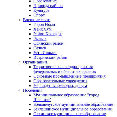
Образование
Природа района
Культура
Спорт
Внешние связи
Город Номи
Ханх Сум
Район Баянзурх
Рыльск
Осинский район
Саянск
Усть-Илимск
Истринский район
Организации
Территориальные подразделения
федеральных и областных органов
Основные промышленные предприятия
Образовательные учреждения
Учреждения культуры, досуга
Поселения
Муниципальное образование "город
Шелехов"
Большелугское муниципальное образование
Баклашинское муниципальное образование
Олхинское муниципальное образование