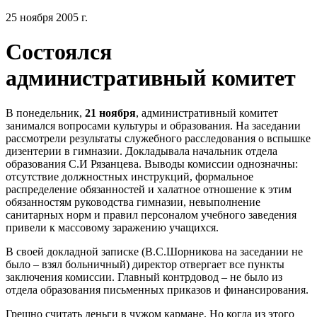
25 ноября 2005 г.
Состоялся
административный комитет
В понедельник,
21 ноября
, административный комитет
занимался вопросами культуры и образования. На заседании
рассмотрели результаты служебного расследования о вспышке
дизентерии в гимназии. Докладывала начальник отдела
образования С.И Рязанцева. Выводы комиссии однозначны:
отсутствие должностных инструкций, формальное
распределение обязанностей и халатное отношение к этим
обязанностям руководства гимназии, невыполнение
санитарных норм и правил персоналом учебного заведения
привели к массовому заражению учащихся.
В своей докладной записке (В.С.Шорникова на заседании не
было – взял больничный) директор отвергает все пункты
заключения комиссии. Главный контрдовод – не было из
отдела образования письменных приказов и финансирования.
Грешно считать деньги в чужом кармане. Но когда из этого