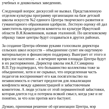
учебных и дошкольных заведениях.
Следующий вопрос дискуссий не вызвал. Представленную
отделом культуры программу организации на базе детской
школы искусств №2 единого Центра творческого развития и
гуманитарного образования одобрили. Лестную оценку ей дал
заместитель председателя комитета по культуре Иркутской
области В.Я.Кожевников, назвав эталонной. По шелеховскому
образцу такие центры будут создаваться в других районах.
За создание Центра обеими руками голосовали директора
сельских школ искусств – объединение сулит им ощутимую
материальную и финансовую поддержку. Выиграет от этого и
взрослое население – в вечернее время площади Центра будут
в их распоряжении. Директор школы им.К.Г.Самарина
В.П.Тур подтвердил, что большинство коллектива тоже за
объединение, хотя и не скрывал, что определенная часть
педагогов воспринимает его как посягательство на
независимость и считает предлогом для локализации
конфликта между администрацией и забастовочным
комитетом. А люди устали от этой перманентной забастовки,
которая длится год и потеряла всякий смысл, когда уже и не
понятно, за что или против кого бастуют.
Думаю, принимая решение об организации Центра, мэр