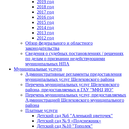
2019 год
2018 год
2017 год
2016 год
2015 год
2014 год
2013 год
2012 год
Обзор федерального и областного
законодательства
Сведения о судебных постановлениях / решениях
по делам о признании недействующими
муниципальных НПА
Муниципальные услуги
Административные регламенты предоставления
муниципальных услуг Шелеховского района
Перечень муниципальных услуг Шелеховского
района, предоставляемых в ГАУ "МФЦ ИО"
Перечень муниципальных услуг, предоставляемых
Администрацией Шелеховского муниципального
района
Платные услуги
Детский сад №6 "Аленький цветочек"
Детский сад № 9 «Подснежник»
Детский сад №10 "Тополек"