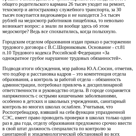
общего родительского кармана 26 тысяч уходит на ремонт,
техосмотр и автостраховку служебного транспорта, за 30
тысяч покупается видеокамера и не находится 3-х тысяч
рублей на медосмотр работников пищеблока, то невольно
возникает вопрос: а знали ли вообще здесь об этом
медосмотре? Ведь все спохватились, когда полыхнуло.
Городским отделом образования издан приказ о расторжении
трудового договора с В.С.Шорниковым. Основание - ст.81
п.10 Трудового кодекса Российской Федерации «За
однократное грубое нарушение трудовых обязанностей».
Подводя итоги обсуждения, мэр района Ю.А.Сюсин, отметив,
что подбор и расстановка кадров – это компетенция отдела
образования, а контроль за работой отдела – обязанность
администрации, потребовал привлечь к дисциплинарной
ответственности и руководство отдела. В городе сохраняется
напряженность с острыми кишечными заболеваниями,
особенно в детских и школьных учреждениях, санитарный
контроль во многих школах ослаблен. Учитывая, что
Роспотребнадзор, взявший на себя функции упраздненной
СЭС, имеет право проводить проверки в школах только один
раз в два года, отделу образования предложено срочно ввести
в свой штат должность специалиста по контролю за
санитарной и эпидемиологической обстановкой во всех