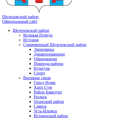
Шелеховский район
Официальный сайт
Шелеховский район
Великая Победа
История
Современный Шелеховский район
Экономика
Здравоохранение
Образование
Природа района
Культура
Спорт
Внешние связи
Город Номи
Ханх Сум
Район Баянзурх
Рыльск
Осинский район
Саянск
Усть-Илимск
Истринский район