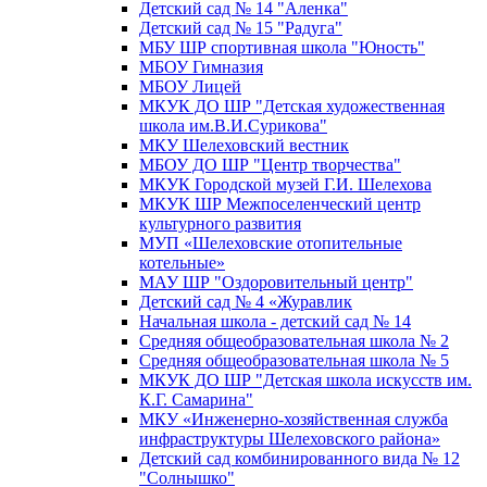
Детский сад № 14 "Аленка"
Детский сад № 15 "Радуга"
МБУ ШР спортивная школа "Юность"
МБОУ Гимназия
МБОУ Лицей
МКУК ДО ШР "Детская художественная
школа им.В.И.Сурикова"
МКУ Шелеховский вестник
МБОУ ДО ШР "Центр творчества"
МКУК Городской музей Г.И. Шелехова
МКУК ШР Межпоселенческий центр
культурного развития
МУП «Шелеховские отопительные
котельные»
МАУ ШР "Оздоровительный центр"
Детский сад № 4 «Журавлик
Начальная школа - детский сад № 14
Средняя общеобразовательная школа № 2
Средняя общеобразовательная школа № 5
МКУК ДО ШР "Детская школа искусств им.
К.Г. Самарина"
МКУ «Инженерно-хозяйственная служба
инфраструктуры Шелеховского района»
Детский сад комбинированного вида № 12
"Солнышко"