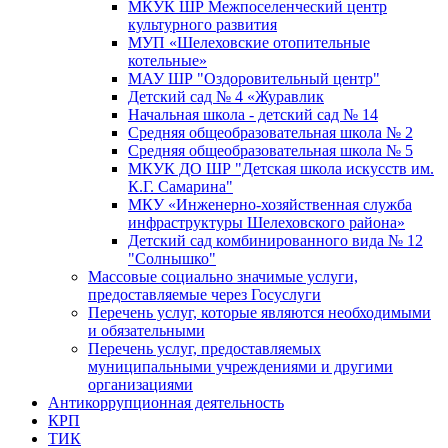
МКУК ШР Межпоселенческий центр
культурного развития
МУП «Шелеховские отопительные
котельные»
МАУ ШР "Оздоровительный центр"
Детский сад № 4 «Журавлик
Начальная школа - детский сад № 14
Средняя общеобразовательная школа № 2
Средняя общеобразовательная школа № 5
МКУК ДО ШР "Детская школа искусств им.
К.Г. Самарина"
МКУ «Инженерно-хозяйственная служба
инфраструктуры Шелеховского района»
Детский сад комбинированного вида № 12
"Солнышко"
Массовые социально значимые услуги,
предоставляемые через Госуслуги
Перечень услуг, которые являются необходимыми
и обязательными
Перечень услуг, предоставляемых
муниципальными учреждениями и другими
организациями
Антикоррупционная деятельность
КРП
ТИК