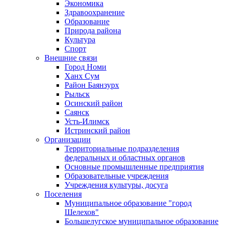
Экономика
Здравоохранение
Образование
Природа района
Культура
Спорт
Внешние связи
Город Номи
Ханх Сум
Район Баянзурх
Рыльск
Осинский район
Саянск
Усть-Илимск
Истринский район
Организации
Территориальные подразделения
федеральных и областных органов
Основные промышленные предприятия
Образовательные учреждения
Учреждения культуры, досуга
Поселения
Муниципальное образование "город
Шелехов"
Большелугское муниципальное образование