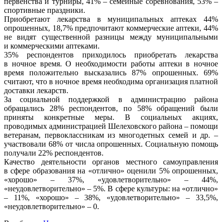
первенства и турниры, 41% – семейные соревнования, 53% –
спортивные праздники.
Приобретают лекарства в муниципальных аптеках 44%
опрошенных, 18,7% предпочитают коммерческие аптеки, 44%
не видят существенной разницы между муниципальными
и коммерческими аптеками.
35% респондентов приходилось приобретать лекарства
в ночное время. О необходимости работы аптеки в ночное
время положительно высказались 87% опрошенных. 69%
считают, что в ночное время необходима организация платной
доставки лекарств.
За социальной поддержкой в администрацию района
обращались 28% респондентов, по 58% обращений были
приняты конкретные меры. В социальных акциях,
проводимых администрацией Шелеховского района – помощи
ветеранам, первоклассникам из многодетных семей и др. –
участвовали 68% от числа опрошенных. Социальную помощь
получали 22% респондентов.
Качество деятельности органов местного самоуправления
в сфере образования на «отлично» оценили 5% опрошенных,
«хорошо» – 37%, «удовлетворительно» – 44%,
«неудовлетворительно» – 5%. В сфере культуры: на «отлично»
– 11%, «хорошо» – 38%, «удовлетворительно» – 33,5%,
«неудовлетворительно» – 0.