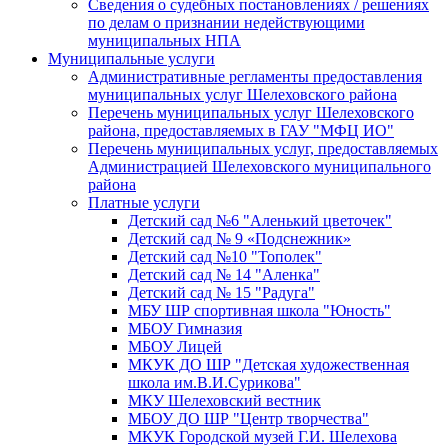
Сведения о судебных постановлениях / решениях
по делам о признании недействующими
муниципальных НПА
Муниципальные услуги
Административные регламенты предоставления
муниципальных услуг Шелеховского района
Перечень муниципальных услуг Шелеховского
района, предоставляемых в ГАУ "МФЦ ИО"
Перечень муниципальных услуг, предоставляемых
Администрацией Шелеховского муниципального
района
Платные услуги
Детский сад №6 "Аленький цветочек"
Детский сад № 9 «Подснежник»
Детский сад №10 "Тополек"
Детский сад № 14 "Аленка"
Детский сад № 15 "Радуга"
МБУ ШР спортивная школа "Юность"
МБОУ Гимназия
МБОУ Лицей
МКУК ДО ШР "Детская художественная
школа им.В.И.Сурикова"
МКУ Шелеховский вестник
МБОУ ДО ШР "Центр творчества"
МКУК Городской музей Г.И. Шелехова