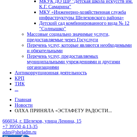
МКУК ДО ШР "Детская школа искусств им.
К.Г. Самарина"
МКУ «Инженерно-хозяйственная служба
инфраструктуры Шелеховского района»
Детский сад комбинированного вида № 12
"Солнышко"
Массовые социально значимые услуги,
предоставляемые через Госуслуги
Перечень услуг, которые являются необходимыми
и обязательными
Перечень услуг, предоставляемых
муниципальными учреждениями и другими
организациями
Антикоррупционная деятельность
КРП
ТИК
...
Главная
Новости
ОЛХА ПРИНЯЛА «ЭСТАФЕТУ РАДОСТИ...
666034, г. Шелехов, улица Ленина, 15
+7 39550 4-13-35
adm@sheladm.ru