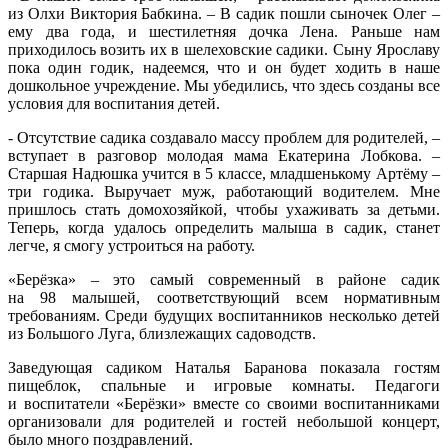
из Олхи Виктория Бабкина. – В садик пошли сыночек Олег –
ему два года, и шестилетняя дочка Лена. Раньше нам
приходилось возить их в шелеховские садики. Сыну Ярославу
пока один годик, надеемся, что и он будет ходить в наше
дошкольное учреждение. Мы убедились, что здесь созданы все
условия для воспитания детей.
- Отсутствие садика создавало массу проблем для родителей, –
вступает в разговор молодая мама Екатерина Лобкова. –
Старшая Надюшка учится в 5 классе, младшенькому Артёму –
три годика. Выручает муж, работающий водителем. Мне
пришлось стать домохозяйкой, чтобы ухаживать за детьми.
Теперь, когда удалось определить малыша в садик, станет
легче, я смогу устроиться на работу.
«Берёзка» – это самый современный в районе садик
на 98 малышей, соответствующий всем нормативным
требованиям. Среди будущих воспитанников несколько детей
из Большого Луга, близлежащих садоводств.
Заведующая садиком Наталья Баранова показала гостям
пищеблок, спальные и игровые комнаты. Педагоги
и воспитатели «Берёзки» вместе со своими воспитанниками
организовали для родителей и гостей небольшой концерт,
было много поздравлений.