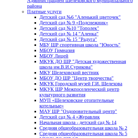
Администрацией Шелеховского муниципального
района
Платные услуги
Детский сад №6 "Аленький цветочек"
Детский сад № 9 «Подснежник»
Детский сад №10 "Тополек"
Детский сад № 14 "Аленка"
Детский сад № 15 "Радуга"
МБУ ШР спортивная школа "Юность"
МБОУ Гимназия
МБОУ Лицей
МКУК ДО ШР "Детская художественная
школа им.В.И.Сурикова"
МКУ Шелеховский вестник
МБОУ ДО ШР "Центр творчества"
МКУК Городской музей Г.И. Шелехова
МКУК ШР Межпоселенческий центр
культурного развития
МУП «Шелеховские отопительные
котельные»
МАУ ШР "Оздоровительный центр"
Детский сад № 4 «Журавлик
Начальная школа - детский сад № 14
Средняя общеобразовательная школа № 2
Средняя общеобразовательная школа № 5