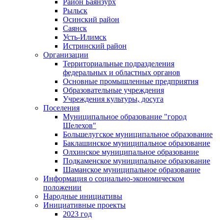
Район Баянзурх
Рыльск
Осинский район
Саянск
Усть-Илимск
Истринский район
Организации
Территориальные подразделения
федеральных и областных органов
Основные промышленные предприятия
Образовательные учреждения
Учреждения культуры, досуга
Поселения
Муниципальное образование "город
Шелехов"
Большелугское муниципальное образование
Баклашинское муниципальное образование
Олхинское муниципальное образование
Подкаменское муниципальное образование
Шаманское муниципальное образование
Информация о социально-экономическом
положении
Народные инициативы
Инициативные проекты
2023 год