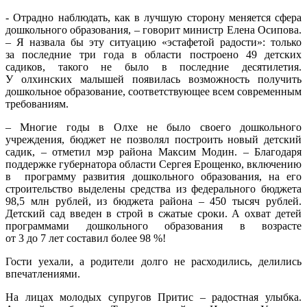
- Отрадно наблюдать, как в лучшую сторону меняется сфера
дошкольного образования, – говорит министр Елена Осипова.
– Я назвала бы эту ситуацию «эстафетой радости»: только
за последние три года в области построено 49 детских
садиков, такого не было в последние десятилетия.
У олхинских малышей появилась возможность получить
дошкольное образование, соответствующее всем современным
требованиям.
– Многие годы в Олхе не было своего дошкольного
учреждения, бюджет не позволял построить новый детский
садик, – отметил мэр района Максим Модин. – Благодаря
поддержке губернатора области Сергея Ерощенко, включению
в программу развития дошкольного образования, на его
строительство выделены средства из федерального бюджета
98,5 млн рублей, из бюджета района – 450 тысяч рублей.
Детский сад введен в строй в сжатые сроки. А охват детей
программами дошкольного образования в возрасте
от 3 до 7 лет составил более 98 %!
Гости уехали, а родители долго не расходились, делились
впечатлениями.
На лицах молодых супругов Притис – радостная улыбка.