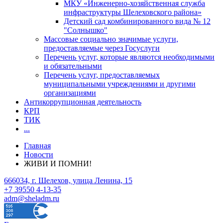
МКУ «Инженерно-хозяйственная служба
инфраструктуры Шелеховского района»
Детский сад комбинированного вида № 12
"Солнышко"
Массовые социально значимые услуги,
предоставляемые через Госуслуги
Перечень услуг, которые являются необходимыми
и обязательными
Перечень услуг, предоставляемых
муниципальными учреждениями и другими
организациями
Антикоррупционная деятельность
КРП
ТИК
...
Главная
Новости
ЖИВИ И ПОМНИ!
666034, г. Шелехов, улица Ленина, 15
+7 39550 4-13-35
adm@sheladm.ru