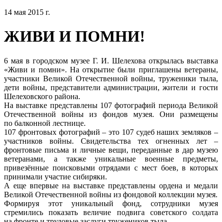
14 мая 2015 г.
ЖИВИ И ПОМНИ!
6 мая в городском музее Г. И. Шелехова открылась выставка
«Живи и помни». На открытие были приглашены ветераны,
участники Великой Отечественной войны, труженики тыла,
дети войны, представители администрации, жители и гости
Шелеховского района.
На выставке представлены 107 фотографий периода Великой
Отечественной войны из фондов музея. Они размещены
по балконной лестнице.
107 фронтовых фотографий – это 107 судеб наших земляков –
участников войны. Свидетельства тех огненных лет –
фронтовые письма и личные вещи, переданные в дар музею
ветеранами, а также уникальные военные предметы,
привезённые поисковыми отрядами с мест боев, в которых
принимали участие сибиряки.
А еще впервые на выставке представлены ордена и медали
Великой Отечественной войны из фондовой коллекции музея.
Формируя этот уникальный фонд, сотрудники музея
стремились показать величие подвига советского солдата
на фронте и трудовые заслуги тружеников тыла.