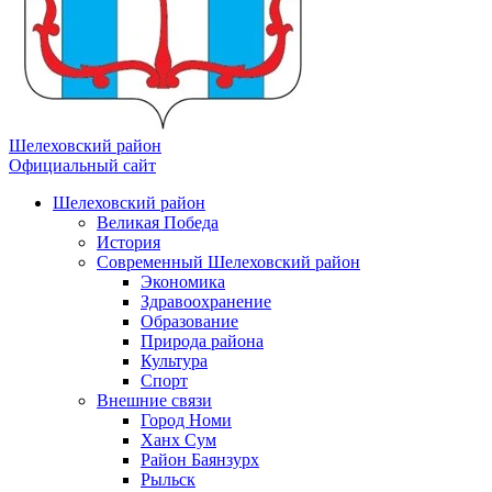
Шелеховский район
Официальный сайт
Шелеховский район
Великая Победа
История
Современный Шелеховский район
Экономика
Здравоохранение
Образование
Природа района
Культура
Спорт
Внешние связи
Город Номи
Ханх Сум
Район Баянзурх
Рыльск