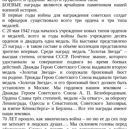
БОЕВЫЕ награды являются ярчайшим памятником нашей
военной истории.
В первые годы войны для награждения советских солдат
и офицеров существовало всего три ордена и три типа
медалей.
С 20 мая 1942 года началось учреждение новых типов орденов
и медалей, всего за годы войны было учреждено десять
орденов и двадцать одна медаль. На выставке представлено
25 наград – в таком составе и объеме коллекция представлена
зрителю впервые. Среди наград: медаль "Золотая Звезда" –
высшая степень отличия СССР. Почётное звание, которого
удостаивали за совершение подвига во время боевых
действий. Дважды Герою Советского Союза выдавали вторую
медаль «Золотая Звезда» и сооружали бронзовый бюст
на родине. Трижды Герою Советского Союза выдавали третью
медаль «Золотая Звезда», и его бронзовый бюст должен быть
установлен в Москве. Мы гордимся нашим земляком –
Дважды Героем Советского Союза А. П. Белобородовым.
Ордена Славы трёх степеней, медали «За отвагу», за оборону
Ленинграда, Одессы и Севастополя, Советского Заполярья,
за взятие Кёниксберга» и Берлина… Все эти награды имеют
наши земляки.
70 ЛЕТ прошло, как закончилась война – но эхо ее до сих пор
не затихает в людских душах…. Мы склоняем головы перед