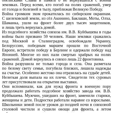
обелисками Славы в память о не вернувшихся с войны
земляках. Перед всеми, кто погиб на полях сражений, умер
от голода и болезней в тылу, приближая Великую Победу.
Война громким эхом прокатилась по сибирским окраинам.
С шелеховской земли, из сёл Акинино, Баклаши, Моты, Олха,
Шаманка, ушли на фронт более двух тысяч защитников,
и лишь треть вернулась домой.
Из подсобного хозяйства совхоза им. В.В. Куйбышева в годы
войны было призвано 59 человек. Наши земляки сражались
под Москвой и Сталинградом, освобождали Украину,
Белоруссию, победным маршем прошли по Восточной
Европе, встретили победу в Берлине и одержали победу над
Японией. Многие из них пали смертью храбрых на полях
сражений. Домой вернулись в совхоз лишь 22 фронтовика.
Война разрушила не только города и села. Она разметала
по белому свету семьи, погубила близких, лишила надежды
на счастье. Особенно жестоко она отразилась на судьбе детей.
Нелегкая доля выпала на их плечи. Свидетели тех суровых
лет присутствовали на открытии выставки.
Они вспоминали, как для нужд фронта в военную пору
продолжало работать подсобное хозяйство завода им. В.В.
Куйбышева. Мужчин, ушедших на фронт, заменили старики,
женщины и дети. Подростки работали наравне со взрослыми.
Школьники зимой после уроков до поздней ночи в совхозной
столовой чистили и сушили овощи для фронта, а летом