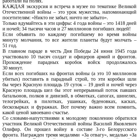
работали на полях.
КАЖДАЯ экскурсия и встреча в музее по тематике Великой
Отечественной войны – это урок мужества, напоминающий
посетителям: «Никто не забыт, ничто не забыто».
Только вдумайтесь в эти цифры: 4 года войны – это 1418 дней
и ночей; 34 тысячи часов и 27 миллионов погибших людей!
Если объявить по каждому погибшему во время войны
минуту молчания, то все жители планеты будут молчать –
51 год.
В главном параде в честь Дня Победы 24 июня 1945 года
участвовало 10 тысяч солдат и офицеров армий и фронтов.
Прохождение парадных коробок войск продолжалось
30 минут.
Если всех погибших на фронтах войны (а это 10 миллионов
убитых) поставить в парадный строй, то эти коробки шли
бы через Красную площадь 19 суток – 19 дней и ночей через
Красную площадь шел бы этот непрерывный поток павших
батальонов, полков и дивизий, в обмотках, сапогах, шинелях,
телогрейках, в пилотках, ушанках, буденовках, касках,
бескозырках и фуражках. Вот почему важно всем помнить,
какой ценой завоевано счастье.
Со словами-напутствиями к молодому поколению обратился
участник Великой Отечественной войны Василий Яковлевич
Олифир. Он прошел войну в составе 3-го Белорусского
фронта. Награжден тремя медалями «За отвагу», медалью «За