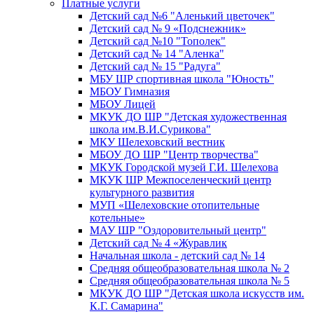
Платные услуги
Детский сад №6 "Аленький цветочек"
Детский сад № 9 «Подснежник»
Детский сад №10 "Тополек"
Детский сад № 14 "Аленка"
Детский сад № 15 "Радуга"
МБУ ШР спортивная школа "Юность"
МБОУ Гимназия
МБОУ Лицей
МКУК ДО ШР "Детская художественная
школа им.В.И.Сурикова"
МКУ Шелеховский вестник
МБОУ ДО ШР "Центр творчества"
МКУК Городской музей Г.И. Шелехова
МКУК ШР Межпоселенческий центр
культурного развития
МУП «Шелеховские отопительные
котельные»
МАУ ШР "Оздоровительный центр"
Детский сад № 4 «Журавлик
Начальная школа - детский сад № 14
Средняя общеобразовательная школа № 2
Средняя общеобразовательная школа № 5
МКУК ДО ШР "Детская школа искусств им.
К.Г. Самарина"