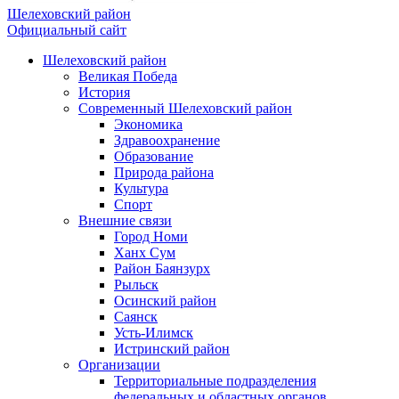
Шелеховский район
Официальный сайт
Шелеховский район
Великая Победа
История
Современный Шелеховский район
Экономика
Здравоохранение
Образование
Природа района
Культура
Спорт
Внешние связи
Город Номи
Ханх Сум
Район Баянзурх
Рыльск
Осинский район
Саянск
Усть-Илимск
Истринский район
Организации
Территориальные подразделения
федеральных и областных органов