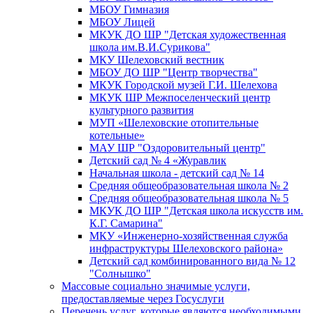
МБОУ Гимназия
МБОУ Лицей
МКУК ДО ШР "Детская художественная
школа им.В.И.Сурикова"
МКУ Шелеховский вестник
МБОУ ДО ШР "Центр творчества"
МКУК Городской музей Г.И. Шелехова
МКУК ШР Межпоселенческий центр
культурного развития
МУП «Шелеховские отопительные
котельные»
МАУ ШР "Оздоровительный центр"
Детский сад № 4 «Журавлик
Начальная школа - детский сад № 14
Средняя общеобразовательная школа № 2
Средняя общеобразовательная школа № 5
МКУК ДО ШР "Детская школа искусств им.
К.Г. Самарина"
МКУ «Инженерно-хозяйственная служба
инфраструктуры Шелеховского района»
Детский сад комбинированного вида № 12
"Солнышко"
Массовые социально значимые услуги,
предоставляемые через Госуслуги
Перечень услуг, которые являются необходимыми