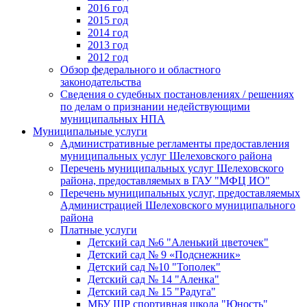
2016 год
2015 год
2014 год
2013 год
2012 год
Обзор федерального и областного
законодательства
Сведения о судебных постановлениях / решениях
по делам о признании недействующими
муниципальных НПА
Муниципальные услуги
Административные регламенты предоставления
муниципальных услуг Шелеховского района
Перечень муниципальных услуг Шелеховского
района, предоставляемых в ГАУ "МФЦ ИО"
Перечень муниципальных услуг, предоставляемых
Администрацией Шелеховского муниципального
района
Платные услуги
Детский сад №6 "Аленький цветочек"
Детский сад № 9 «Подснежник»
Детский сад №10 "Тополек"
Детский сад № 14 "Аленка"
Детский сад № 15 "Радуга"
МБУ ШР спортивная школа "Юность"