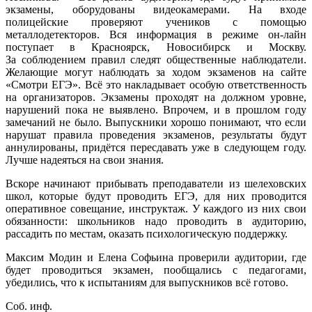
экзамены, оборудованы видеокамерами. На входе
полицейские проверяют учеников с помощью
металлодетекторов. Вся информация в режиме он-лайн
поступает в Красноярск, Новосибирск и Москву.
За соблюдением правил следят общественные наблюдатели.
Желающие могут наблюдать за ходом экзаменов на сайте
«Смотри ЕГЭ». Всё это накладывает особую ответственность
на организаторов. Экзамены проходят на должном уровне,
нарушений пока не выявлено. Впрочем, и в прошлом году
замечаний не было. Выпускники хорошо понимают, что если
нарушат правила проведения экзаменов, результаты будут
аннулированы, придётся пересдавать уже в следующем году.
Лучше надеяться на свои знания.
Вскоре начинают прибывать преподаватели из шелеховских
школ, которые будут проводить ЕГЭ, для них проводится
оперативное совещание, инструктаж. У каждого из них свои
обязанности: школьников надо проводить в аудиторию,
рассадить по местам, оказать психологическую поддержку.
Максим Модин и Елена Софьина проверили аудитории, где
будет проводиться экзамен, пообщались с педагогами,
убедились, что к испытаниям для выпускников всё готово.
Соб. инф.