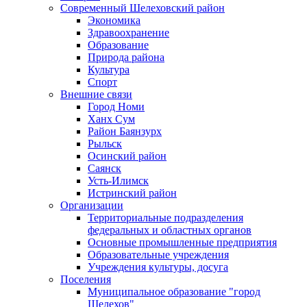
Современный Шелеховский район
Экономика
Здравоохранение
Образование
Природа района
Культура
Спорт
Внешние связи
Город Номи
Ханх Сум
Район Баянзурх
Рыльск
Осинский район
Саянск
Усть-Илимск
Истринский район
Организации
Территориальные подразделения
федеральных и областных органов
Основные промышленные предприятия
Образовательные учреждения
Учреждения культуры, досуга
Поселения
Муниципальное образование "город
Шелехов"