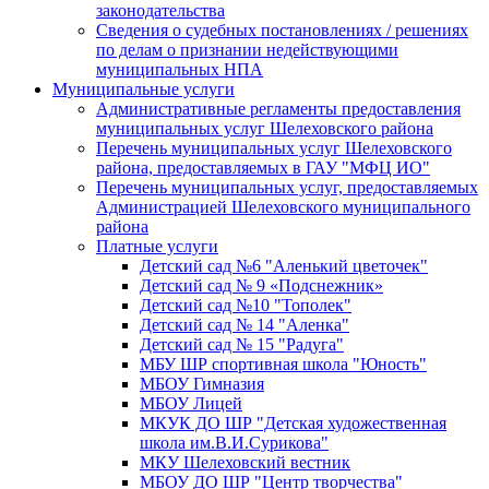
законодательства
Сведения о судебных постановлениях / решениях
по делам о признании недействующими
муниципальных НПА
Муниципальные услуги
Административные регламенты предоставления
муниципальных услуг Шелеховского района
Перечень муниципальных услуг Шелеховского
района, предоставляемых в ГАУ "МФЦ ИО"
Перечень муниципальных услуг, предоставляемых
Администрацией Шелеховского муниципального
района
Платные услуги
Детский сад №6 "Аленький цветочек"
Детский сад № 9 «Подснежник»
Детский сад №10 "Тополек"
Детский сад № 14 "Аленка"
Детский сад № 15 "Радуга"
МБУ ШР спортивная школа "Юность"
МБОУ Гимназия
МБОУ Лицей
МКУК ДО ШР "Детская художественная
школа им.В.И.Сурикова"
МКУ Шелеховский вестник
МБОУ ДО ШР "Центр творчества"