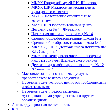
МКУК Городской музей Г.И. Шелехова
МКУК ШР Межпоселенческий центр
культурного развития
МУП «Шелеховские отопительные
котельные»
МАУ ШР "Оздоровительный центр"
Детский сад № 4 «Журавлик
Начальная школа - детский сад № 14
Средняя общеобразовательная школа № 2
Средняя общеобразовательная школа № 5
МКУК ДО ШР "Детская школа искусств им.
К.Г. Самарина"
МКУ «Инженерно-хозяйственная служба
инфраструктуры Шелеховского района»
Детский сад комбинированного вида № 12
"Солнышко"
Массовые социально значимые услуги,
предоставляемые через Госуслуги
Перечень услуг, которые являются необходимыми
и обязательными
Перечень услуг, предоставляемых
муниципальными учреждениями и другими
организациями
Антикоррупционная деятельность
КРП