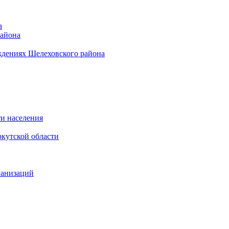
а
района
ждениях Шелеховского района
и населения
кутской области
ганизаций