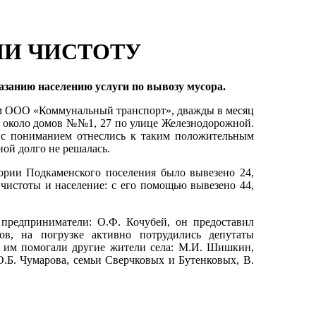
ЛИ ЧИСТОТУ
азанию населению услуги по вывозу мусора.
м ООО «Коммунальный транспорт», дважды в месяц
х около домов №№1, 27 по улице Железнодорожной.
 с пониманием отнеслись к таким положительным
ой долго не решалась.
рии Подкаменского поселения было вывезено 24,
чистоты и население: с его помощью вывезено 44,
предприниматели: О.Ф. Кочубей, он предоставил
в, на погрузке активно потрудились депутаты
 им помогали другие жители села: М.И. Шишкин,
 О.Б. Чумарова, семьи Сверчковых и Бутенковых, В.