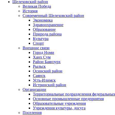
Шелеховский район
Великая Победа
История
Современный Шелеховский район
Экономика
Здравоохранение
Образование
Природа района
Культура
Спорт
Внешние связи
Город Номи
Ханх Сум
Район Баянзурх
Рыльск
Осинский район
Саянск
Усть-Илимск
Истринский район
Организации
Территориальные подразделения федеральных
Основные промышленные предприятия
Образовательные учреждения
Учреждения культуры, досуга
Поселения