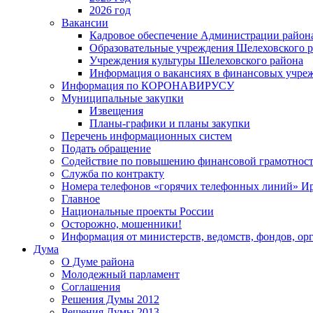
2026 год
Вакансии
Кадровое обеспечение Администрации район
Образовательные учреждения Шелеховского 
Учреждения культуры Шелеховского района
Информация о вакансиях в финансовых учре
Информация по КОРОНАВИРУСУ
Муниципальные закупки
Извещения
Планы-графики и планы закупки
Перечень информационных систем
Подать обращение
Содействие по повышению финансовой грамотност
Служба по контракту
Номера телефонов «горячих телефонных линий» Ир
Главное
Национальные проекты России
Осторожно, мошенники!
Информация от министерств, ведомств, фондов, ор
Дума
О Думе района
Молодежный парламент
Соглашения
Решения Думы 2012
Решения Думы 2013