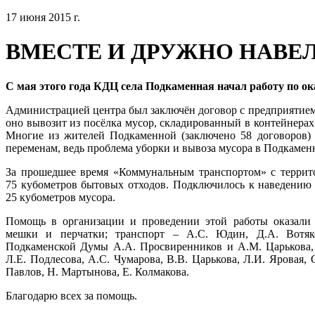
17 июня 2015 г.
ВМЕСТЕ И ДРУЖНО НАВЕ
С мая этого года КДЦ села Подкаменная начал работу по ок
Администрацией центра был заключён договор с предприятие
оно вывозит из посёлка мусор, складированный в контейнера
Многие из жителей Подкаменной (заключено 58 договоров)
переменам, ведь проблема уборки и вывоза мусора в Подкаменн
За прошедшее время «Коммунальным транспортом» с террито
75 кубометров бытовых отходов. Подключилось к наведению 
25 кубометров мусора.
Помощь в организации и проведении этой работы оказали 
мешки и перчатки; транспорт – А.С. Юдин, Д.А. Вотяко
Подкаменской Думы А.А. Просвиренников и А.М. Царькова,
Л.Е. Подлесова, А.С. Чумарова, В.В. Царькова, Л.И. Яровая,
Павлов, Н. Мартынова, Е. Колмакова.
Благодарю всех за помощь.