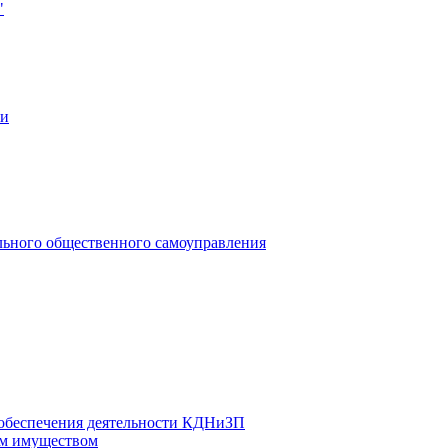
"
ии
льного общественного самоуправления
 обеспечения деятельности КДНиЗП
м имуществом