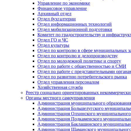
Управление по экономике
Финансовое управление
Архивный отдел
Отдел бухгалтерии
Отдел информационных технологий
Отдел мобилизационной подготовки
Комитет по градостроительству и инфраструк
Отдел ГО и ЧС
Отдел культуры
Отдел по контролю в сфере муниципальных з
Отдел по контролю и делопроизводству
Отдел по молодежной политике и спорту
Отдел по работе с общественностью и СМИ
Отдел по работе с представительными органа
Отдел по развитию потребительского рынка
Отдел управления персоналом
Хозяйственная служба
Реестр социально ориентированных некоммерчески
Органы местного самоуправления
Администрация муниципального образования
Администрация Большелугского муниципальн
Администрация Олхинского муниципального 
Администрация Подкаменского муниципально
Администрация Баклашинского муниципально
Администрация Шаманского муниципального