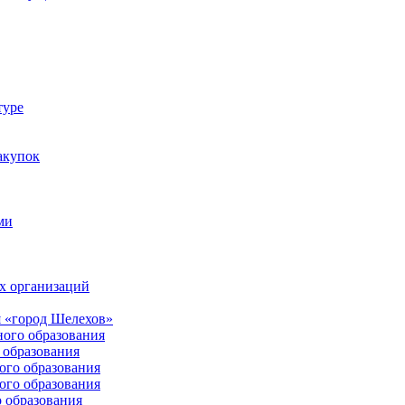
туре
акупок
ми
х организаций
 «город Шелехов»
ого образования
образования
го образования
го образования
 образования