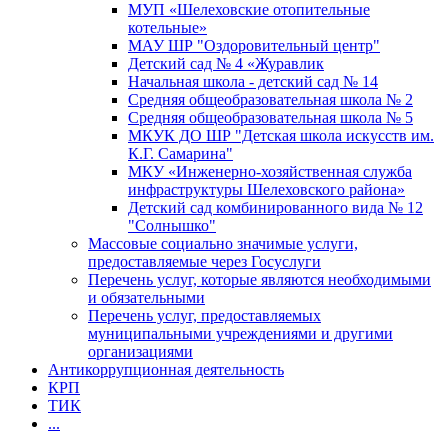
МУП «Шелеховские отопительные
котельные»
МАУ ШР "Оздоровительный центр"
Детский сад № 4 «Журавлик
Начальная школа - детский сад № 14
Средняя общеобразовательная школа № 2
Средняя общеобразовательная школа № 5
МКУК ДО ШР "Детская школа искусств им.
К.Г. Самарина"
МКУ «Инженерно-хозяйственная служба
инфраструктуры Шелеховского района»
Детский сад комбинированного вида № 12
"Солнышко"
Массовые социально значимые услуги,
предоставляемые через Госуслуги
Перечень услуг, которые являются необходимыми
и обязательными
Перечень услуг, предоставляемых
муниципальными учреждениями и другими
организациями
Антикоррупционная деятельность
КРП
ТИК
...