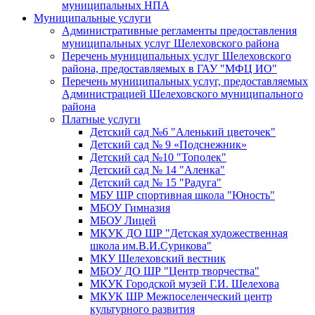
муниципальных НПА
Муниципальные услуги
Административные регламенты предоставления
муниципальных услуг Шелеховского района
Перечень муниципальных услуг Шелеховского
района, предоставляемых в ГАУ "МФЦ ИО"
Перечень муниципальных услуг, предоставляемых
Администрацией Шелеховского муниципального
района
Платные услуги
Детский сад №6 "Аленький цветочек"
Детский сад № 9 «Подснежник»
Детский сад №10 "Тополек"
Детский сад № 14 "Аленка"
Детский сад № 15 "Радуга"
МБУ ШР спортивная школа "Юность"
МБОУ Гимназия
МБОУ Лицей
МКУК ДО ШР "Детская художественная
школа им.В.И.Сурикова"
МКУ Шелеховский вестник
МБОУ ДО ШР "Центр творчества"
МКУК Городской музей Г.И. Шелехова
МКУК ШР Межпоселенческий центр
культурного развития