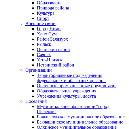
Образование
Природа района
Культура
Спорт
Внешние связи
Город Номи
Ханх Сум
Район Баянзурх
Рыльск
Осинский район
Саянск
Усть-Илимск
Истринский район
Организации
Территориальные подразделения
федеральных и областных органов
Основные промышленные предприятия
Образовательные учреждения
Учреждения культуры, досуга
Поселения
Муниципальное образование "город
Шелехов"
Большелугское муниципальное образование
Баклашинское муниципальное образование
Олхинское муниципальное образование