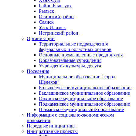
Ханх Сум
Район Баянзурх
Рыльск
Осинский район
Саянск
Усть-Илимск
Истринский район
Организации
Территориальные подразделения
федеральных и областных органов
Основные промышленные предприятия
Образовательные учреждения
Учреждения культуры, досуга
Поселения
Муниципальное образование "город
Шелехов"
Большелугское муниципальное образование
Баклашинское муниципальное образование
Олхинское муниципальное образование
Подкаменское муниципальное образование
Шаманское муниципальное образование
Информация о социально-экономическом
положении
Народные инициативы
Инициативные проекты