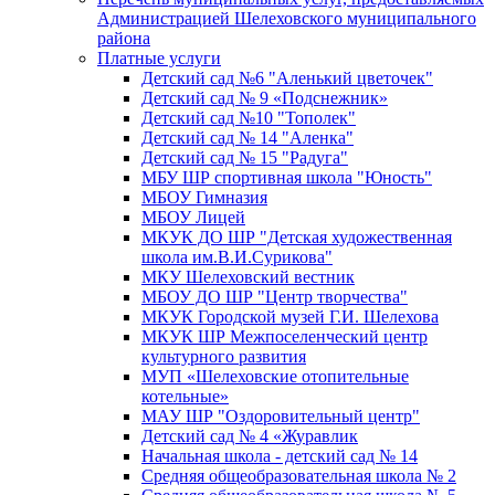
Администрацией Шелеховского муниципального
района
Платные услуги
Детский сад №6 "Аленький цветочек"
Детский сад № 9 «Подснежник»
Детский сад №10 "Тополек"
Детский сад № 14 "Аленка"
Детский сад № 15 "Радуга"
МБУ ШР спортивная школа "Юность"
МБОУ Гимназия
МБОУ Лицей
МКУК ДО ШР "Детская художественная
школа им.В.И.Сурикова"
МКУ Шелеховский вестник
МБОУ ДО ШР "Центр творчества"
МКУК Городской музей Г.И. Шелехова
МКУК ШР Межпоселенческий центр
культурного развития
МУП «Шелеховские отопительные
котельные»
МАУ ШР "Оздоровительный центр"
Детский сад № 4 «Журавлик
Начальная школа - детский сад № 14
Средняя общеобразовательная школа № 2