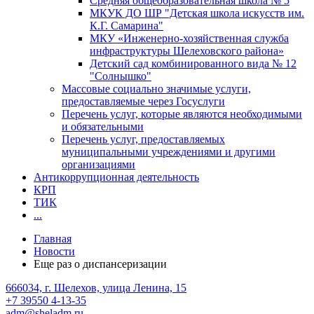
Средняя общеобразовательная школа № 5
МКУК ДО ШР "Детская школа искусств им.
К.Г. Самарина"
МКУ «Инженерно-хозяйственная служба
инфраструктуры Шелеховского района»
Детский сад комбинированного вида № 12
"Солнышко"
Массовые социально значимые услуги,
предоставляемые через Госуслуги
Перечень услуг, которые являются необходимыми
и обязательными
Перечень услуг, предоставляемых
муниципальными учреждениями и другими
организациями
Антикоррупционная деятельность
КРП
ТИК
...
Главная
Новости
Еще раз о диспансеризации
666034, г. Шелехов, улица Ленина, 15
+7 39550 4-13-35
adm@sheladm.ru