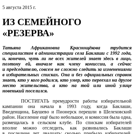
5 августа 2015 г.
ИЗ СЕМЕЙНОГО
«РЕЗЕРВА»
Татьяна Африкановна Краснощёкова трудится
специалистом в администрации села Баклаши с 1992 года,
и, конечно, чуть ли не всех жителей знает здесь в лицо,
поэтому ей, вначале как члену комиссии, а сейчас
и председателю, совсем не сложно следить за изменениями
в избирательных списках. Она и без официальных справок
знает, кто у кого родился, кто умер, кто переехал на другое
место жительства, а кто на той или иной улице
новенький поселился.
ПОСТИГАТЬ премудрости работы избирательной
кампании она начала в 1993 году, когда Баклаши,
Введенщина, Баушево и Пионерск перешли в Шелеховский
район. Население ещё было небольшое, и комиссия была одна,
размещалась в сельском клубе. По спискам избирателей
вполне можно отследить, как развивались Баклаши
в последние лет двадцать: сколько прибыло избирателей,