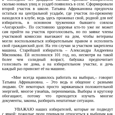
сколько новых улиц и усадеб появилось в селе. Сформировали
второй участок в школе. Татьяна Африкановна предпочла
остаться на центральной усадьбе, где участок по-прежнему
находился в клубе, ведь здесь проживал свой, родной для неё
избиратель, в основном труженики бывшего совхоза
«Ангарский». По состоянию здоровья кто-то уже не может
сам прийти на участок проголосовать, но по заявке члены
участковой комиссии выезжают на дом, чтобы ветераны
могли воспользоваться избирательным правом и исполнить
свой гражданский долг. На эти случаи за участком закреплена
машина. Старейший избиратель – Александра Андреевна
Мясникова. Ей исполнился 101 год, но, несмотря на такой
более чем солидный возраст, бабушка предпочитает
голосовать не дома, а на избирательном участке, и дочь
каждый раз привозит её на машине.
«Мне всегда нравилось работать на выборах,– говорит
Татьяна Африкановна. – Это ведь и общение с разными
людьми. От некоторых просто заряжаешься положительной
энергией, многое узнаёшь, перенимаешь. Выборы и кругозор
обогащают, потому что приходится изучать многие
документы, законы, разбирать нештатные ситуации.
УВАЖАЮ наших избирателей, которые не подведут
с явкой: пожилые люди привыкли относиться к выборам как