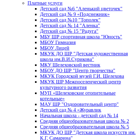
Платные услуги
Детский сад №6 "Аленький цветочек"
Детский сад № 9 «Подснежник»
Детский сад №10 "Тополек"
Детский сад № 14 "Аленка"
Детский сад № 15 "Радуга"
МБУ ШР спортивная школа "Юность"
МБОУ Гимназия
МБОУ Лицей
МКУК ДО ШР "Детская художественная
школа им.В.И.Сурикова"
МКУ Шелеховский вестник
МБОУ ДО ШР "Центр творчества"
МКУК Городской музей Г.И. Шелехова
МКУК ШР Межпоселенческий центр
культурного развития
МУП «Шелеховские отопительные
котельные»
МАУ ШР "Оздоровительный центр"
Детский сад № 4 «Журавлик
Начальная школа - детский сад № 14
Средняя общеобразовательная школа № 2
Средняя общеобразовательная школа № 5
МКУК ДО ШР "Детская школа искусств им.
К.Г. Самарина"