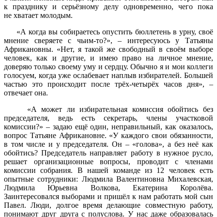
к празднику и серьёзному делу одновременно, чего пока
не хватает молодым.
«А когда вы собираетесь опустить бюллетень в урну, своё
мнение сверяете с чьим-то?», – интересуюсь у Татьяны
Африкановны. «Нет, я такой же свободный в своём выборе
человек, как и другие, и имею право на личное мнение,
доверяю только своему уму и сердцу. Обычно я и мои коллеги
голосуем, когда уже ослабевает наплыв избирателей. Большей
частью это происходит после трёх-четырёх часов дня», –
отвечает она.
«А может ли избирательная комиссия обойтись без
председателя, ведь есть секретарь, члены участковой
комиссии?» – задаю ещё один, неправильный, как оказалось,
вопрос Татьяне Африкановне. «У каждого свои обязанности,
в том числе и у председателя. Он – «голова», а без неё как
обойтись? Председатель направляет работу в нужное русло,
решает организационные вопросы, проводит с членами
комиссии собрания. В нашей команде из 12 человек есть
опытные сотрудники: Людмила Валентиновна Михалевская,
Людмила Юрьевна Волкова, Екатерина Королёва.
Заинтересовался выборами и пришёл к нам работать мой сын
Павел. Люди, долгое время делающие совместную работу,
понимают друг друга с полуслова. У нас даже образовалась