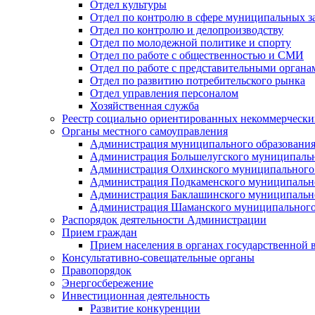
Отдел культуры
Отдел по контролю в сфере муниципальных з
Отдел по контролю и делопроизводству
Отдел по молодежной политике и спорту
Отдел по работе с общественностью и СМИ
Отдел по работе с представительными органа
Отдел по развитию потребительского рынка
Отдел управления персоналом
Хозяйственная служба
Реестр социально ориентированных некоммерчески
Органы местного самоуправления
Администрация муниципального образования
Администрация Большелугского муниципальн
Администрация Олхинского муниципального 
Администрация Подкаменского муниципально
Администрация Баклашинского муниципально
Администрация Шаманского муниципального
Распорядок деятельности Администрации
Прием граждан
Прием населения в органах государственной 
Консультативно-совещательные органы
Правопорядок
Энергосбережение
Инвестиционная деятельность
Развитие конкуренции