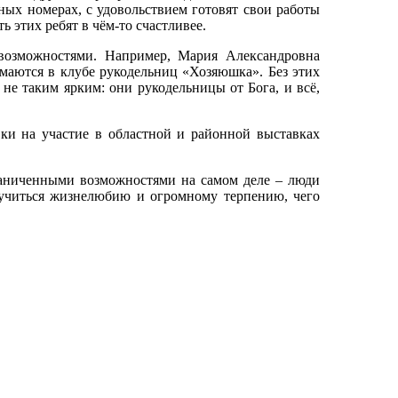
ных номерах, с удовольствием готовят свои работы
ь этих ребят в чём-то счастливее.
зможностями. Например, Мария Александровна
аются в клубе рукодельниц «Хозяюшка». Без этих
е таким ярким: они рукодельницы от Бога, и всё,
 на участие в областной и районной выставках
ниченными возможностями на самом деле – люди
учиться жизнелюбию и огромному терпению, чего