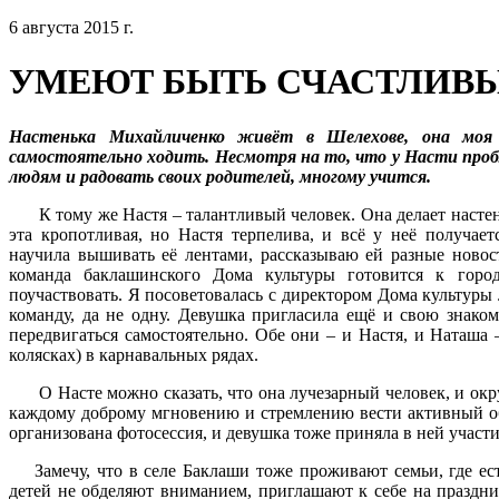
6 августа 2015 г.
УМЕЮТ БЫТЬ СЧАСТЛИВ
Настенька Михайличенко живёт в Шелехове, она моя
самостоятельно ходить. Несмотря на то, что у Насти проб
людям и радовать своих родителей, многому учится.
К тому же Настя – талантливый человек. Она делает настенн
эта кропотливая, но Настя терпелива, и всё у неё получае
научила вышивать её лентами, рассказываю ей разные новост
команда баклашинского Дома культуры готовится к город
поучаствовать. Я посоветовалась с директором Дома культур
команду, да не одну. Девушка пригласила ещё и свою знако
передвигаться самостоятельно. Обе они – и Настя, и Наташа
колясках) в карнавальных рядах.
О Насте можно сказать, что она лучезарный человек, и окр
каждому доброму мгновению и стремлению вести активный об
организована фотосессия, и девушка тоже приняла в ней участи
Замечу, что в селе Баклаши тоже проживают семьи, где ест
детей не обделяют вниманием, приглашают к себе на праздни