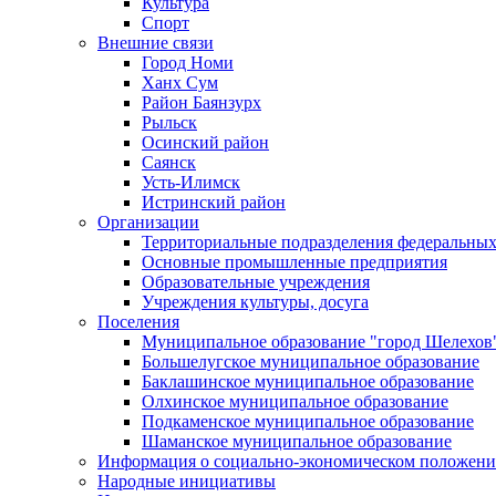
Культура
Спорт
Внешние связи
Город Номи
Ханх Сум
Район Баянзурх
Рыльск
Осинский район
Саянск
Усть-Илимск
Истринский район
Организации
Территориальные подразделения федеральных
Основные промышленные предприятия
Образовательные учреждения
Учреждения культуры, досуга
Поселения
Муниципальное образование "город Шелехов
Большелугское муниципальное образование
Баклашинское муниципальное образование
Олхинское муниципальное образование
Подкаменское муниципальное образование
Шаманское муниципальное образование
Информация о социально-экономическом положен
Народные инициативы