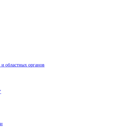
 и областных органов
"
ии