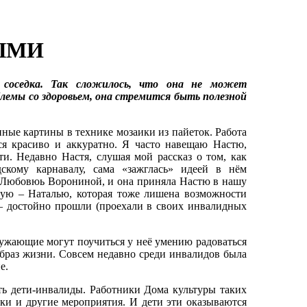
ЫМИ
 соседка. Так сложилось, что она не может
лемы со здоровьем, она стремится быть полезной
ые картины в технике мозаики из пайеток. Работа
тся красиво и аккуратно. Я часто навещаю Настю,
и. Недавно Настя, слушая мой рассказ о том, как
скому карнавалу, сама «зажглась» идеей в нём
ы Любовюь Ворониной, и она приняла Настю в нашу
мую – Наталью, которая тоже лишена возможности
 – достойно прошли (проехали в своих инвалидных
ужающие могут поучиться у неё умению радоваться
раз жизни. Совсем недавно среди инвалидов была
е.
ь дети-инвалиды. Работники Дома культуры таких
ки и другие мероприятия. И дети эти оказываются