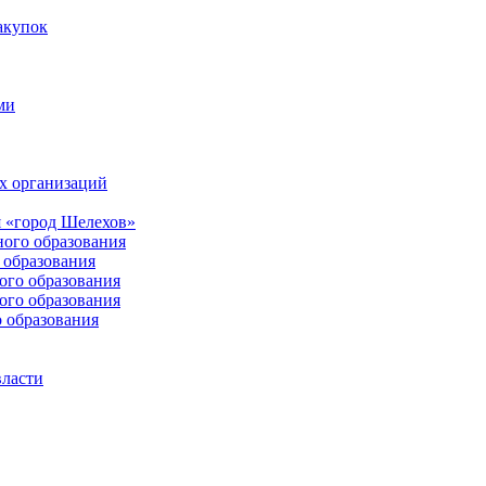
акупок
ми
х организаций
 «город Шелехов»
ого образования
образования
го образования
го образования
 образования
власти