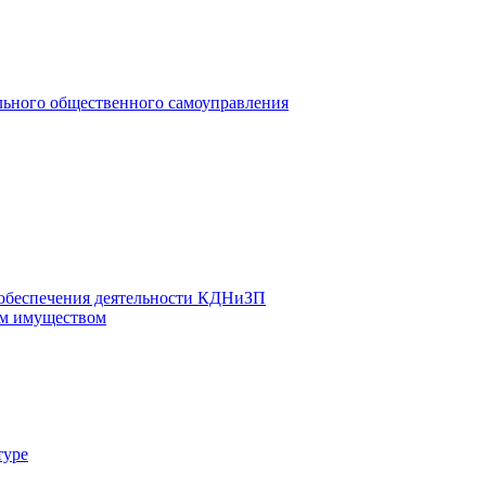
льного общественного самоуправления
 обеспечения деятельности КДНиЗП
м имуществом
туре