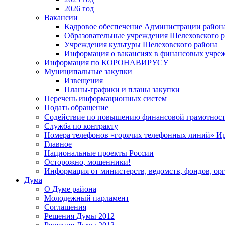
2026 год
Вакансии
Кадровое обеспечение Администрации район
Образовательные учреждения Шелеховского 
Учреждения культуры Шелеховского района
Информация о вакансиях в финансовых учре
Информация по КОРОНАВИРУСУ
Муниципальные закупки
Извещения
Планы-графики и планы закупки
Перечень информационных систем
Подать обращение
Содействие по повышению финансовой грамотност
Служба по контракту
Номера телефонов «горячих телефонных линий» Ир
Главное
Национальные проекты России
Осторожно, мошенники!
Информация от министерств, ведомств, фондов, ор
Дума
О Думе района
Молодежный парламент
Соглашения
Решения Думы 2012