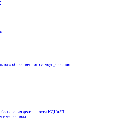
"
ии
льного общественного самоуправления
 обеспечения деятельности КДНиЗП
м имуществом