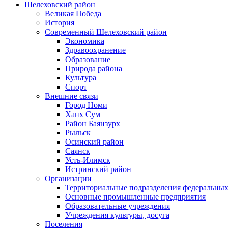
Шелеховский район
Великая Победа
История
Современный Шелеховский район
Экономика
Здравоохранение
Образование
Природа района
Культура
Спорт
Внешние связи
Город Номи
Ханх Сум
Район Баянзурх
Рыльск
Осинский район
Саянск
Усть-Илимск
Истринский район
Организации
Территориальные подразделения федеральных
Основные промышленные предприятия
Образовательные учреждения
Учреждения культуры, досуга
Поселения