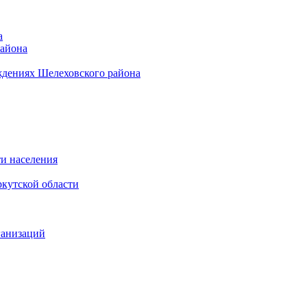
а
района
ждениях Шелеховского района
и населения
кутской области
ганизаций