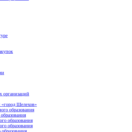
туре
акупок
ми
х организаций
 «город Шелехов»
ого образования
образования
го образования
го образования
 образования