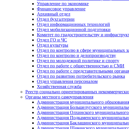
Управление по экономике
Финансовое управление
Архивный отдел
Отдел бухгалтерии
Отдел информационных технологий
Отдел мобилизационной подготовки
Комитет по градостроительству и инфраструк
Отдел ГО и ЧС
Отдел культуры
Отдел по контролю в сфере муниципальных з
Отдел по контролю и делопроизводству
Отдел по молодежной политике и спорту
Отдел по работе с общественностью и СМИ
Отдел по работе с представительными органа
Отдел по развитию потребительского рынка
Отдел управления персоналом
Хозяйственная служба
Реестр социально ориентированных некоммерчески
Органы местного самоуправления
Администрация муниципального образования
Администрация Большелугского муниципальн
Администрация Олхинского муниципального 
Администрация Подкаменского муниципально
Администрация Баклашинского муниципально
Администрация Шаманского муниципального