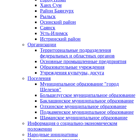
Ханх Сум
Район Баянзурх
Рыльск
Осинский район
Саянск
Усть-Илимск
Истринский район
Организации
Территориальные подразделения
федеральных и областных органов
Основные промышленные предприятия
Образовательные учреждения
Учреждения культуры, досуга
Поселения
Муниципальное образование "город
Шелехов"
Большелугское муниципальное образование
Баклашинское муниципальное образование
Олхинское муниципальное образование
Подкаменское муниципальное образование
Шаманское муниципальное образование
Информация о социально-экономическом
положении
Народные инициативы