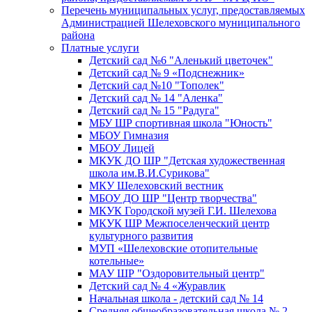
Перечень муниципальных услуг, предоставляемых
Администрацией Шелеховского муниципального
района
Платные услуги
Детский сад №6 "Аленький цветочек"
Детский сад № 9 «Подснежник»
Детский сад №10 "Тополек"
Детский сад № 14 "Аленка"
Детский сад № 15 "Радуга"
МБУ ШР спортивная школа "Юность"
МБОУ Гимназия
МБОУ Лицей
МКУК ДО ШР "Детская художественная
школа им.В.И.Сурикова"
МКУ Шелеховский вестник
МБОУ ДО ШР "Центр творчества"
МКУК Городской музей Г.И. Шелехова
МКУК ШР Межпоселенческий центр
культурного развития
МУП «Шелеховские отопительные
котельные»
МАУ ШР "Оздоровительный центр"
Детский сад № 4 «Журавлик
Начальная школа - детский сад № 14
Средняя общеобразовательная школа № 2