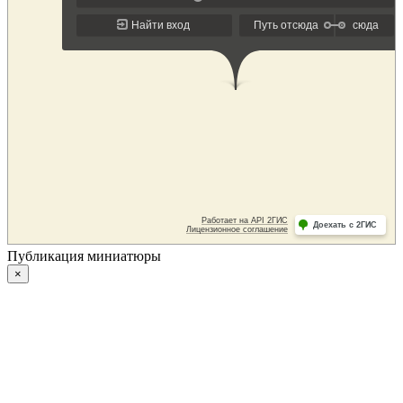
Публикация миниатюры
×