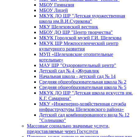
МБОУ Гимназия
МБОУ Лицей
МКУК ДО ШР "Детская художественная
школа им.В.И.Сурикова"
МКУ Шелеховский вестник
МБОУ ДО ШР "Центр творчества"
МКУК Городской музей Г.И. Шелехова
МКУК ШР Межпоселенческий центр
культурного развития
МУП «Шелеховские отопительные
котельные»
МАУ ШР "Оздоровительный центр"
Детский сад № 4 «Журавлик
Начальная школа - детский сад № 14
Средняя общеобразовательная школа № 2
Средняя общеобразовательная школа № 5
МКУК ДО ШР "Детская школа искусств им.
К.Г. Самарина"
МКУ «Инженерно-хозяйственная служба
инфраструктуры Шелеховского района»
Детский сад комбинированного вида № 12
"Солнышко"
Массовые социально значимые услуги,
предоставляемые через Госуслуги
Перечень услуг, которые являются необходимыми