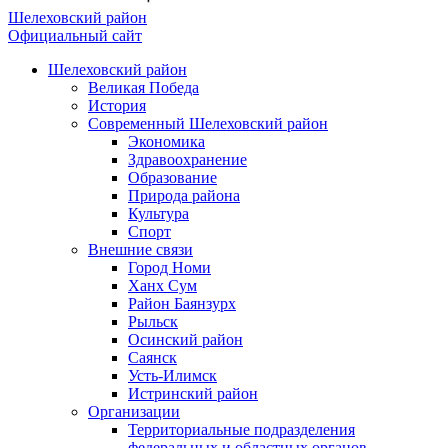
Шелеховский район
Официальный сайт
Шелеховский район
Великая Победа
История
Современный Шелеховский район
Экономика
Здравоохранение
Образование
Природа района
Культура
Спорт
Внешние связи
Город Номи
Ханх Сум
Район Баянзурх
Рыльск
Осинский район
Саянск
Усть-Илимск
Истринский район
Организации
Территориальные подразделения
федеральных и областных органов