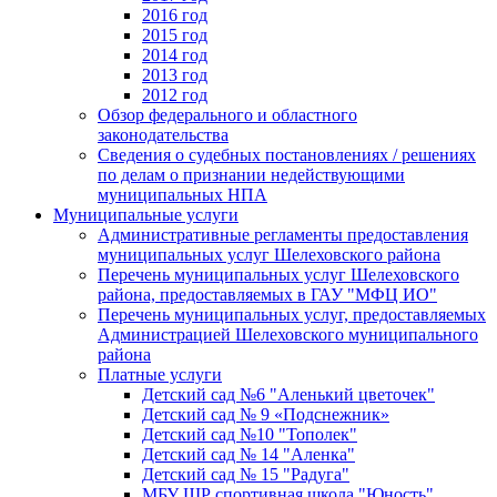
2016 год
2015 год
2014 год
2013 год
2012 год
Обзор федерального и областного
законодательства
Сведения о судебных постановлениях / решениях
по делам о признании недействующими
муниципальных НПА
Муниципальные услуги
Административные регламенты предоставления
муниципальных услуг Шелеховского района
Перечень муниципальных услуг Шелеховского
района, предоставляемых в ГАУ "МФЦ ИО"
Перечень муниципальных услуг, предоставляемых
Администрацией Шелеховского муниципального
района
Платные услуги
Детский сад №6 "Аленький цветочек"
Детский сад № 9 «Подснежник»
Детский сад №10 "Тополек"
Детский сад № 14 "Аленка"
Детский сад № 15 "Радуга"
МБУ ШР спортивная школа "Юность"