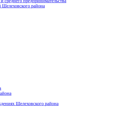
 и среднего предпринимательства
 Шелеховского района
а
района
ждениях Шелеховского района