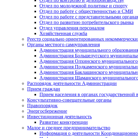
Отдел по контролю и делопроизводству
Отдел по молодежной политике и спорту
Отдел по работе с общественностью и СМИ
Отдел по работе с представительными органа
Отдел по развитию потребительского рынка
Отдел управления персоналом
Хозяйственная служба
Реестр социально ориентированных некоммерчески
Органы местного самоуправления
Администрация муниципального образования
Администрация Большелугского муниципальн
Администрация Олхинского муниципального 
Администрация Подкаменского муниципально
Администрация Баклашинского муниципально
Администрация Шаманского муниципального
Распорядок деятельности Администрации
Прием граждан
Прием населения в органах государственной 
Консультативно-совещательные органы
Правопорядок
Энергосбережение
Инвестиционная деятельность
Развитие конкуренции
Малое и среднее предпринимательство
Информация о деятельности Координационног