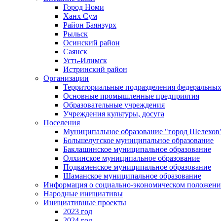
Город Номи
Ханх Сум
Район Баянзурх
Рыльск
Осинский район
Саянск
Усть-Илимск
Истринский район
Организации
Территориальные подразделения федеральных
Основные промышленные предприятия
Образовательные учреждения
Учреждения культуры, досуга
Поселения
Муниципальное образование "город Шелехов
Большелугское муниципальное образование
Баклашинское муниципальное образование
Олхинское муниципальное образование
Подкаменское муниципальное образование
Шаманское муниципальное образование
Информация о социально-экономическом положен
Народные инициативы
Инициативные проекты
2023 год
2024 год