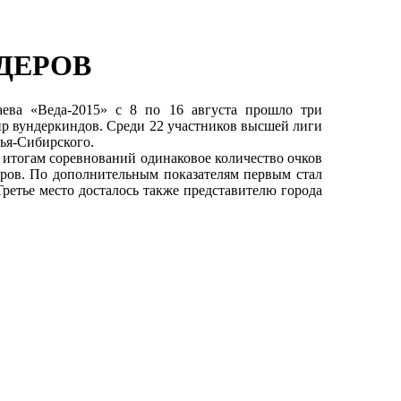
ДЕРОВ
аева «Веда-2015» с 8 по 16 августа прошло три
нир вундеркиндов. Среди 22 участников высшей лиги
лья-Сибирского.
о итогам соревнований одинаковое количество очков
ров. По дополнительным показателям первым стал
Третье место досталось также представителю города