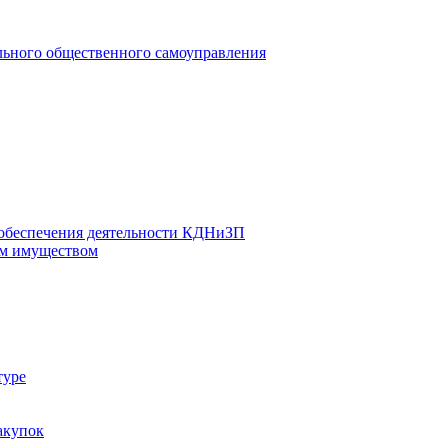
льного общественного самоуправления
 обеспечения деятельности КДНиЗП
м имуществом
туре
акупок