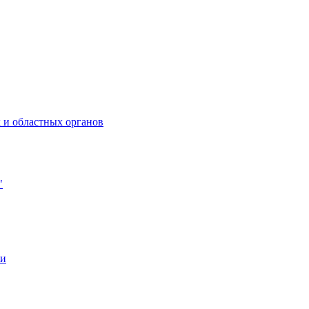
 и областных органов
"
ии