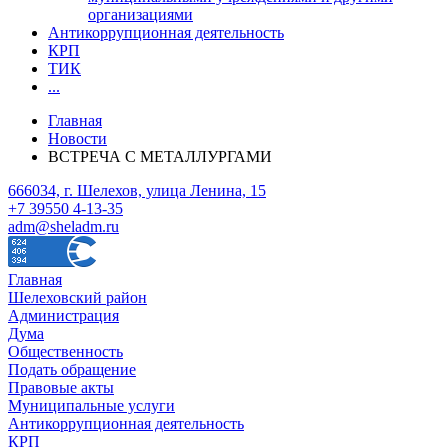
организациями
Антикоррупционная деятельность
КРП
ТИК
...
Главная
Новости
ВСТРЕЧА С МЕТАЛЛУРГАМИ
666034, г. Шелехов, улица Ленина, 15
+7 39550 4-13-35
adm@sheladm.ru
Главная
Шелеховский район
Администрация
Дума
Общественность
Подать обращение
Правовые акты
Муниципальные услуги
Антикоррупционная деятельность
КРП