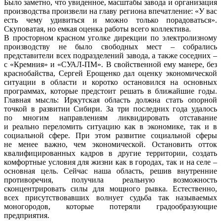
Было заметно, что увиденное, масштабы завода и организация
производства произвели на главу региона впечатление: «У вас
есть чему удивиться и можно только порадоваться».
Скуповатая, но емкая оценка работы всего коллектива.
В просторном красном уголке дирекции по электролизному
производству не было свободных мест – собрались
представители всех подразделений завода, а также соседних –
с «Кремния» и «СУАЛ-ПМ». В свойственной ему манере, без
краснобайства, Сергей Ерощенко дал оценку экономической
ситуации в области и коротко остановился на основных
программах, которые предстоит решать в ближайшие годы.
Главная мысль: Иркутская область должна стать опорной
точкой в развитии Сибири. За три последних года удалось
по многим направлениям ликвидировать отставание
и реально переломить ситуацию как в экономике, так и в
социальной сфере. При этом развитие социальной сферы
не менее важно, чем экономической. Остановить отток
квалифицированных кадров в другие территории, создать
комфортные условия для жизни как в городах, так и на селе –
основная цель. Сейчас наша область, решив внутренние
противоречия, получила реальную возможность
сконцентрировать силы для мощного рывка. Естественно,
всех присутствовавших волнует судьба так называемых
моногородов, которые потеряли градообразующие
предприятия.