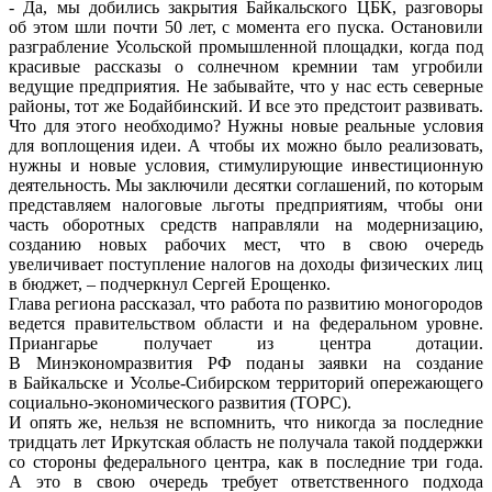
- Да, мы добились закрытия Байкальского ЦБК, разговоры
об этом шли почти 50 лет, с момента его пуска. Остановили
разграбление Усольской промышленной площадки, когда под
красивые рассказы о солнечном кремнии там угробили
ведущие предприятия. Не забывайте, что у нас есть северные
районы, тот же Бодайбинский. И все это предстоит развивать.
Что для этого необходимо? Нужны новые реальные условия
для воплощения идеи. А чтобы их можно было реализовать,
нужны и новые условия, стимулирующие инвестиционную
деятельность. Мы заключили десятки соглашений, по которым
представляем налоговые льготы предприятиям, чтобы они
часть оборотных средств направляли на модернизацию,
созданию новых рабочих мест, что в свою очередь
увеличивает поступление налогов на доходы физических лиц
в бюджет, – подчеркнул Сергей Ерощенко.
Глава региона рассказал, что работа по развитию моногородов
ведется правительством области и на федеральном уровне.
Приангарье получает из центра дотации.
В Минэкономразвития РФ поданы заявки на создание
в Байкальске и Усолье-Сибирском территорий опережающего
социально-экономического развития (ТОРС).
И опять же, нельзя не вспомнить, что никогда за последние
тридцать лет Иркутская область не получала такой поддержки
со стороны федерального центра, как в последние три года.
А это в свою очередь требует ответственного подхода