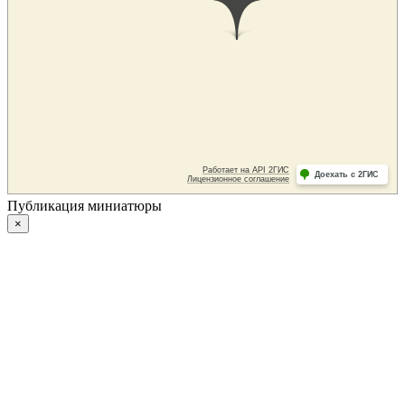
Публикация миниатюры
×