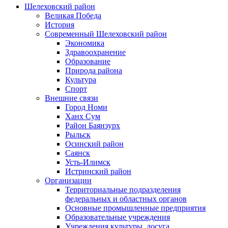
Шелеховский район
Великая Победа
История
Современный Шелеховский район
Экономика
Здравоохранение
Образование
Природа района
Культура
Спорт
Внешние связи
Город Номи
Ханх Сум
Район Баянзурх
Рыльск
Осинский район
Саянск
Усть-Илимск
Истринский район
Организации
Территориальные подразделения
федеральных и областных органов
Основные промышленные предприятия
Образовательные учреждения
Учреждения культуры, досуга