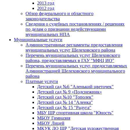
2013 год
2012 год
Обзор федерального и областного
законодательства
Сведения о судебных постановлениях / решениях
по делам о признании недействующими
муниципальных НПА
Муниципальные услуги
Административные регламенты предоставления
муниципальных услуг Шелеховского района
Перечень муниципальных услуг Шелеховского
района, предоставляемых в ГАУ "МФЦ ИО"
Перечень муниципальных услуг, предоставляемых
Администрацией Шелеховского муниципального
района
Платные услуги
Детский сад №6 "Аленький цветочек"
Детский сад № 9 «Подснежник»
Детский сад №10 "Тополек"
Детский сад № 14 "Аленка"
Детский сад № 15 "Радуга"
МБУ ШР спортивная школа "Юность"
МБОУ Гимназия
МБОУ Лицей
МКУК ДО ШР "Детская художественная