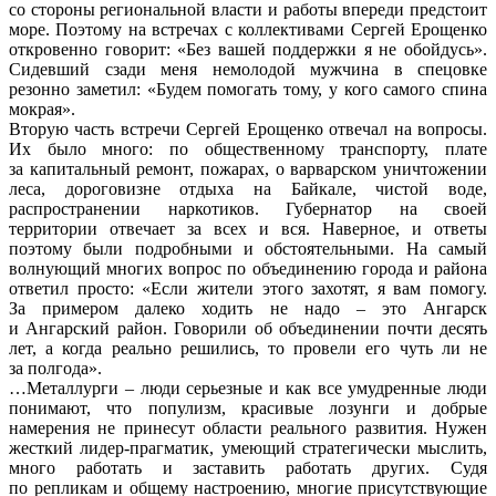
со стороны региональной власти и работы впереди предстоит
море. Поэтому на встречах с коллективами Сергей Ерощенко
откровенно говорит: «Без вашей поддержки я не обойдусь».
Сидевший сзади меня немолодой мужчина в спецовке
резонно заметил: «Будем помогать тому, у кого самого спина
мокрая».
Вторую часть встречи Сергей Ерощенко отвечал на вопросы.
Их было много: по общественному транспорту, плате
за капитальный ремонт, пожарах, о варварском уничтожении
леса, дороговизне отдыха на Байкале, чистой воде,
распространении наркотиков. Губернатор на своей
территории отвечает за всех и вся. Наверное, и ответы
поэтому были подробными и обстоятельными. На самый
волнующий многих вопрос по объединению города и района
ответил просто: «Если жители этого захотят, я вам помогу.
За примером далеко ходить не надо – это Ангарск
и Ангарский район. Говорили об объединении почти десять
лет, а когда реально решились, то провели его чуть ли не
за полгода».
…Металлурги – люди серьезные и как все умудренные люди
понимают, что популизм, красивые лозунги и добрые
намерения не принесут области реального развития. Нужен
жесткий лидер-прагматик, умеющий стратегически мыслить,
много работать и заставить работать других. Судя
по репликам и общему настроению, многие присутствующие