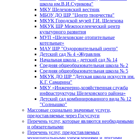
школа им.В.И.Сурикова"
МКУ Шелеховский вестник
МБОУ ДО ШР "Центр творчества"
МКУК Городской музей Г.И. Шелехова
МКУК ШР Межпоселенческий центр
культурного развития
МУП «Шелеховские отопительные
котельные»
МАУ ШР "Оздоровительный центр"
Детский сад № 4 «Журавлик
Начальная школа - детский сад № 14
Средняя общеобразовательная школа № 2
Средняя общеобразовательная школа № 5
МКУК ДО ШР "Детская школа искусств им.
К.Г. Самарина"
МКУ «Инженерно-хозяйственная служба
инфраструктуры Шелеховского района»
Детский сад комбинированного вида № 12
"Солнышко"
Массовые социально значимые услуги,
предоставляемые через Госуслуги
Перечень услуг, которые являются необходимыми
и обязательными
Перечень услуг, предоставляемых
муниципальными учреждениями и другими