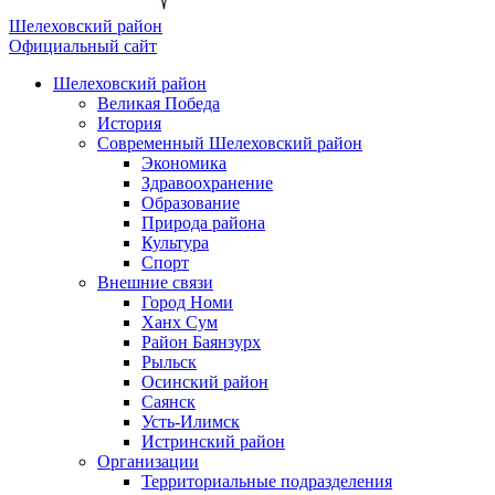
Шелеховский район
Официальный сайт
Шелеховский район
Великая Победа
История
Современный Шелеховский район
Экономика
Здравоохранение
Образование
Природа района
Культура
Спорт
Внешние связи
Город Номи
Ханх Сум
Район Баянзурх
Рыльск
Осинский район
Саянск
Усть-Илимск
Истринский район
Организации
Территориальные подразделения