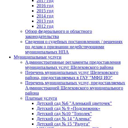
2017 год
2016 год
2015 год
2014 год
2013 год
2012 год
Обзор федерального и областного
законодательства
Сведения о судебных постановлениях / решениях
по делам о признании недействующими
муниципальных НПА
Муниципальные услуги
Административные регламенты предоставления
муниципальных услуг Шелеховского района
Перечень муниципальных услуг Шелеховского
района, предоставляемых в ГАУ "МФЦ ИО"
Перечень муниципальных услуг, предоставляемых
Администрацией Шелеховского муниципального
района
Платные услуги
Детский сад №6 "Аленький цветочек"
Детский сад № 9 «Подснежник»
Детский сад №10 "Тополек"
Детский сад № 14 "Аленка"
Детский сад № 15 "Радуга"