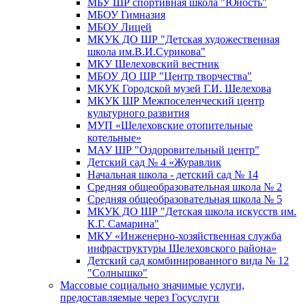
МБУ ШР спортивная школа "Юность"
МБОУ Гимназия
МБОУ Лицей
МКУК ДО ШР "Детская художественная
школа им.В.И.Сурикова"
МКУ Шелеховский вестник
МБОУ ДО ШР "Центр творчества"
МКУК Городской музей Г.И. Шелехова
МКУК ШР Межпоселенческий центр
культурного развития
МУП «Шелеховские отопительные
котельные»
МАУ ШР "Оздоровительный центр"
Детский сад № 4 «Журавлик
Начальная школа - детский сад № 14
Средняя общеобразовательная школа № 2
Средняя общеобразовательная школа № 5
МКУК ДО ШР "Детская школа искусств им.
К.Г. Самарина"
МКУ «Инженерно-хозяйственная служба
инфраструктуры Шелеховского района»
Детский сад комбинированного вида № 12
"Солнышко"
Массовые социально значимые услуги,
предоставляемые через Госуслуги