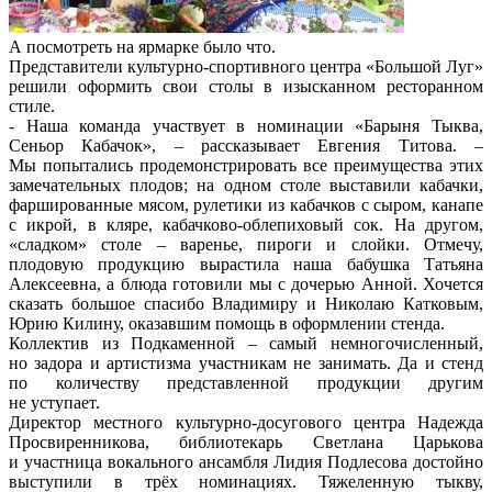
А посмотреть на ярмарке было что.
Представители культурно-спортивного центра «Большой Луг»
решили оформить свои столы в изысканном ресторанном
стиле.
- Наша команда участвует в номинации «Барыня Тыква,
Сеньор Кабачок», – рассказывает Евгения Титова. –
Мы попытались продемонстрировать все преимущества этих
замечательных плодов; на одном столе выставили кабачки,
фаршированные мясом, рулетики из кабачков с сыром, канапе
с икрой, в кляре, кабачково-облепиховый сок. На другом,
«сладком» столе – варенье, пироги и слойки. Отмечу,
плодовую продукцию вырастила наша бабушка Татьяна
Алексеевна, а блюда готовили мы с дочерью Анной. Хочется
сказать большое спасибо Владимиру и Николаю Катковым,
Юрию Килину, оказавшим помощь в оформлении стенда.
Коллектив из Подкаменной – самый немногочисленный,
но задора и артистизма участникам не занимать. Да и стенд
по количеству представленной продукции другим
не уступает.
Директор местного культурно-досугового центра Надежда
Просвиренникова, библиотекарь Светлана Царькова
и участница вокального ансамбля Лидия Подлесова достойно
выступили в трёх номинациях. Тяжеленную тыкву,