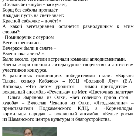
«Сельдь без «шубы» заскучает,
Борщ без свёклы пропадёт.
Каждый пусть на свете знает:
Красной свёколке – почёт! »
А какой вегетарианец останется равнодушным к этим
словам?:
«Помидорчик с огурцом
Весело шептались.
Вечерком были в салате –
Вместе оказались! ».
Было весело, зрители встречали команды аплодисментами.
Члены жюри оценили литературное творчество и артистизм
участников конкурса.
В различных номинациях победителями стали: «Барыня
Тыква, сеньор Кабачок» – КСЦ «Большой Луг» (Е.А.
Каткова), «Что летом уродится – зимой пригодится» –
вокальный ансамбль «Реченька» из Мот, «Цветочная палитра»
– Ольга Зырянова из Олхи, «Без солёного гриба стол –
худоба» – Вячеслав Чеканов из Олхи, «Ягода-малина» –
представители Подкаменского КДЦ, а «Корнеплоды-
кормильцы народа» – вокальный ансамбль «Белые росы»
из Шаманского центра культуры и благоустройства.