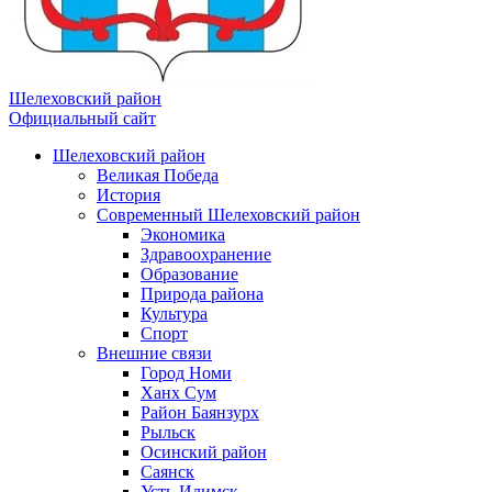
Шелеховский район
Официальный сайт
Шелеховский район
Великая Победа
История
Современный Шелеховский район
Экономика
Здравоохранение
Образование
Природа района
Культура
Спорт
Внешние связи
Город Номи
Ханх Сум
Район Баянзурх
Рыльск
Осинский район
Саянск
Усть-Илимск