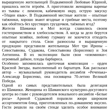
выращенную жительницей Подкаменной Любовью Юдиной,
пришлось нести втроём. А приготовили женщины варенье
из тыквы с лимоном, кабачковую икру, острую закуску
«Тёщин язык». В Подкаменной местные жители – опытные
таёжники, хорошо знают ягодные и грибные места, поэтому
как обойтись без хрустящих груздочков, таёжных ягод?
Жители Шаманки и Мот всегда славились своим
гостеприимством и хлебосольством. А когда за дело берутся
опытные хозяйки, любому гурману не захочется отходить
от накрытого стола. Свои разносолы и выращенную
продукцию представили жительницы Мот три Ирины –
Севостьянова, Судакова, Севостьянова (Борисенко) и Зоя
Антипина. В их экспозиции были свои «изюминки»:
огромный дайкон, плоды барбариса.
Особенно запомнилась цветочная композиция – орден
Красной Звезды, выполненный из бархатцев. Как рассказал
автор – музыкальный руководитель ансамбля «Реченька»
Александр Борисенко, она посвящена 70-летию Великой
Победы.
Одной из самых представительных была делегация
из Шаманки. Женщины из Шаманского культурно-досугового
центра во главе с руководителем вокального ансамбля «Белые
росы» Ариной Судаковой поразили жюри широким
ассортиментом блюд, приготовленных по-домашнему вкусно.
Гости решили на своём стенде уделить особое внимание