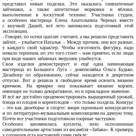
представил новые поделки. Это оказались симпатичные
зайчишки, а также аппетитные морковки и яблоки,
выполненные в лоскутной технике. Участники студии,
а особенно мастерица Елена Анатольевна Черных вместе
с внучкой Дашей, всё лето занимались подготовкой этой
экспозиции.
- Говорят, по осени цыплят считают, а мы решили представить
зайчат, – улыбается Наталья. – Между прочим, они все разные,
у каждого свой характер. Чтобы изготовить фигурку, надо
немало терпения, но это того стоит – нам приятно, если люди
при виде наших забавных зверушек улыбнутся.
Свои изделия демонстрирует и ещё одна начинающая
мастерица из Большого Луга – домохозяйка Ольга Будько.
Дизайнер по образованию, сейчас находится в декретном
отпуске. Вот и решила в свободное время освоить вязание
крючком. На ярмарке она показывает вязание корзин,
имеющее не только декоративное, но и прикладное значение.
И всё же достойно продемонстрировать выращенный урожай,
блюда из плодов и корнеплодов – это только полдела. Конкурс
– это как двоеборье в спорте: жюри оценивало конкурсантов
и по литературно-музыкальным композициям на дачную тему.
Почти все участники подготовили озорные частушки.
Особенно запомнились куплеты, лихо исполненные
самодеятельными артистами из ансамбля «Забава». К примеру,
у олхинцев есть настоящий гимн свёкле: