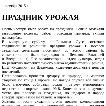
1 октября 2015 г.
ПРАЗДНИК УРОЖАЯ
Осень исстари была богата на праздники. Селяне отмечали
завершение полевых работ, проводили ярмарки, гуляли
на свадьбах.
В минувшую субботу в Большом Луге состоялся
традиционный районный праздник урожая. В посёлок
съехались делегации поселений со всего района (к
сожалению, не было садоводов из Шелехова, Баклашей
и Введенщины). Его организаторы – отдел культуры, отдел
по развитию потребительского рынка администрации района,
ЦТД «Родники» из Шелехова, культурно-досуговые центры
поселений.
Планировалось провести ярмарку на природе, на местном
стадионе по улице Широкой, но погода спутала все планы:
было пасмурно, собирался дождь, поэтому мероприятие
перенесли в спортзал школы №8. Конечно, это не лучшее
место для проведения праздника, но недаром в народе
говорят: красна изба не углами, а пирогами.
Хозяева и гости украсили столы яркими композициями
из осенних цветов и плодоовощной продукции, выставили