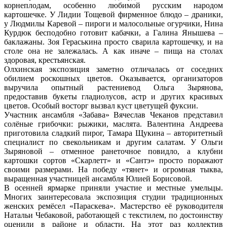
корнеплодам, особенно любимой русским народом
картошечке. У Лидии Тощевой фирменное блюдо – драники,
у Людмилы Каревой – пироги и малосольные огурчики, Нина
Курдюк бесподобно готовит кабачки, а Галина Янышева –
баклажаны. Зоя Гераськина просто сварила картошечку, и на
столе она не залежалась. А как иначе – пища на столах
здоровая, крестьянская.
Олхинская экспозиция заметно отличалась от соседних
обилием роскошных цветов. Оказывается, организаторов
выручила опытный растениевод Ольга Зырянова,
предоставив букеты гладиолусов, астр и других красивых
цветов. Особый восторг вызвал куст цветущей фуксии.
Участник ансамбля «Забава» Вячеслав Чеканов представил
солёные грибочки: рыжики, маслята. Валентина Андреева
приготовила сладкий пирог, Тамара Щукина – авторитетный
специалист по свекольникам и другим салатам. У Ольги
Зыряновой – отменное ранеточное повидло, а клубни
картошки сортов «Скарлетт» и «Сантэ» просто поражают
своими размерами. На победу «тянет» и огромная тыква,
выращенная участницей ансамбля Юлией Борисовой.
В осенней ярмарке приняли участие и местные умельцы.
Многих заинтересовала экспозиция студии традиционных
женских ремёсел «Параскева». Мастерство её руководителя
Натальи Чебаковой, работающей с текстилем, по достоинству
оценили в районе и области. На этот раз коллектив