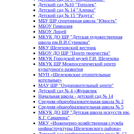
Детский сад №10 "Тополек"
Детский сад № 14 "Аленка"
Детский сад № 15 "Радуга"
МБУ ШР спортивная школа "Юность"
МБОУ Гимназия
МБОУ Лицей
МКУК ДО ШР "Детская художественная
школа им.В.И.Сурикова"
МКУ Шелеховский вестник
МБОУ ДО ШР "Центр творчества"
МКУК Городской музей Г.И. Шелехова
МКУК ШР Межпоселенческий центр
культурного развития
МУП «Шелеховские отопительные
котельные»
МАУ ШР "Оздоровительный центр"
Детский сад № 4 «Журавлик
Начальная школа - детский сад № 14
Средняя общеобразовательная школа № 2
Средняя общеобразовательная школа № 5
МКУК ДО ШР "Детская школа искусств им.
К.Г. Самарина"
МКУ «Инженерно-хозяйственная служба
инфраструктуры Шелеховского района»
Детский сад комбинированного вида № 12