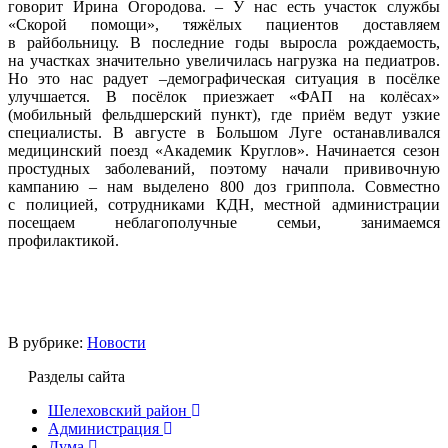
говорит Ирина Огородова. – У нас есть участок службы
«Скорой помощи», тяжёлых пациентов доставляем
в райбольницу. В последние годы выросла рождаемость,
на участках значительно увеличилась нагрузка на педиатров.
Но это нас радует –демографическая ситуация в посёлке
улучшается. В посёлок приезжает «ФАП на колёсах»
(мобильный фельдшерский пункт), где приём ведут узкие
специалисты. В августе в Большом Луге останавливался
медицинский поезд «Академик Круглов». Начинается сезон
простудных заболеваний, поэтому начали прививочную
кампанию – нам выделено 800 доз гриппола. Совместно
с полицией, сотрудниками КДН, местной администрации
посещаем неблагополучные семьи, занимаемся
профилактикой.
В рубрике:
Новости
Разделы сайта
Шелеховский район
Администрация
Дума