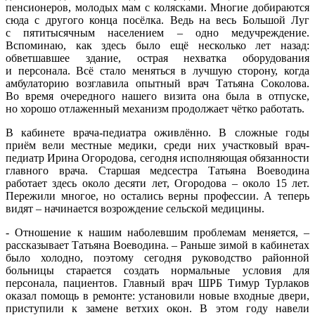
пенсионеров, молодых мам с колясками. Многие добираются
сюда с другого конца посёлка. Ведь на весь Большой Луг
с пятитысячным населением – одно медучреждение.
Вспоминаю, как здесь было ещё несколько лет назад:
обветшавшее здание, острая нехватка оборудования
и персонала. Всё стало меняться в лучшую сторону, когда
амбулаторию возглавила опытный врач Татьяна Соколова.
Во время очередного нашего визита она была в отпуске,
но хорошо отлаженный механизм продолжает чётко работать.
В кабинете врача-педиатра оживлённо. В сложные годы
приём вели местные медики, среди них участковый врач-
педиатр Ирина Огородова, сегодня исполняющая обязанности
главного врача. Старшая медсестра Татьяна Воеводина
работает здесь около десяти лет, Огородова – около 15 лет.
Пережили многое, но остались верны профессии. А теперь
видят – начинается возрождение сельской медицины.
- Отношение к нашим наболевшим проблемам меняется, –
рассказывает Татьяна Воеводина. – Раньше зимой в кабинетах
было холодно, поэтому сегодня руководство районной
больницы старается создать нормальные условия для
персонала, пациентов. Главный врач ШРБ Тимур Турлаков
оказал помощь в ремонте: установили новые входные двери,
приступили к замене ветхих окон. В этом году навели