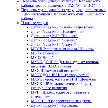
Перечень муниципальных услуг Шелеховского
района, предоставляемых в ГАУ "МФЦ ИО"
Перечень муниципальных услуг, предоставляемых
Администрацией Шелеховского муниципального
района
Платные услуги
Детский сад №6 "Аленький цветочек"
Детский сад № 9 «Подснежник»
Детский сад №10 "Тополек"
Детский сад № 14 "Аленка"
Детский сад № 15 "Радуга"
МБУ ШР спортивная школа "Юность"
МБОУ Гимназия
МБОУ Лицей
МКУК ДО ШР "Детская художественная
школа им.В.И.Сурикова"
МКУ Шелеховский вестник
МБОУ ДО ШР "Центр творчества"
МКУК Городской музей Г.И. Шелехова
МКУК ШР Межпоселенческий центр
культурного развития
МУП «Шелеховские отопительные
котельные»
МАУ ШР "Оздоровительный центр"
Детский сад № 4 «Журавлик