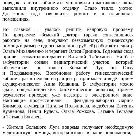
порядок в пяти кабинетах: установили пластиковые окна,
выполнили внутреннюю отделку. Стало тепло, уютно.
До конца года завершится ремонт и в оставшихся
помещениях.
Но главное – удалось решить кадровую проблему.
По программе «Земский доктор» (врачи, согласившиеся
работать на селе, получают безвозмездную финансовую
помощь в размере одного миллиона рублей) работают педиатр
Ольга Михальченко и терапевт Олеся Гридина. Год назад сюда
пришел стоматолог-терапевт Виталий Табиханов. На базе
амбулатории создан педиатрический участок, который
обслуживает не только Большой Луг, но Олху
и Подкаменную. Возобновил работу гинекологический
кабинет: раз в неделю из райцентра приезжает и ведёт приём
акушер-гинеколог Анна Кошкина. В амбулатории можно
сдать общеклинические, биохимические анализы, причём
результаты приходят уже назавтра в электронном виде.
Настоящие профессионалы – фельдшер-лаборант Лариса
Климова, акушерка Наталья Полынцева, медсёстры Евгения
Кузнецова, Нелли Рудель, Ольга Рожкова, Татьяна Тельман
и Татьяна Бугавец.
- Жители Большого Луга вовремя получают необходимую
медицинскую помощь, которая входит в наши полномочия,–