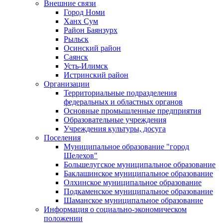
Внешние связи
Город Номи
Ханх Сум
Район Баянзурх
Рыльск
Осинский район
Саянск
Усть-Илимск
Истринский район
Организации
Территориальные подразделения
федеральных и областных органов
Основные промышленные предприятия
Образовательные учреждения
Учреждения культуры, досуга
Поселения
Муниципальное образование "город
Шелехов"
Большелугское муниципальное образование
Баклашинское муниципальное образование
Олхинское муниципальное образование
Подкаменское муниципальное образование
Шаманское муниципальное образование
Информация о социально-экономическом
положении