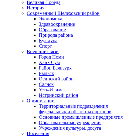
Великая Победа
История
Современный Шелеховский район
Экономика
Здравоохранение
Образование
Природа района
Культура
Спорт
Внешние связи
Город Номи
Ханх Сум
Район Баянзурх
Рыльск
Осинский район
Саянск
Усть-Илимск
Истринский район
Организации
Территориальные подразделения
федеральных и областных органов
Основные промышленные предприятия
Образовательные учреждения
Учреждения культуры, досуга
Поселения