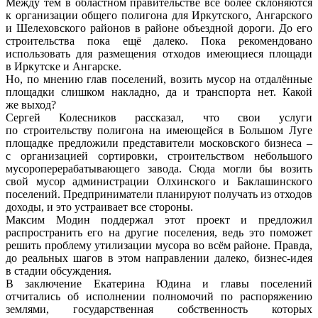
Между тем в областном правительстве всё более склоняются
к организации общего полигона для Иркутского, Ангарского
и Шелеховского районов в районе объездной дороги. До его
строительства пока ещё далеко. Пока рекомендовано
использовать для размещения отходов имеющиеся площади
в Иркутске и Ангарске.
Но, по мнению глав поселений, возить мусор на отдалённые
площадки слишком накладно, да и транспорта нет. Какой
же выход?
Сергей Колесников рассказал, что свои услуги
по строительству полигона на имеющейся в Большом Луге
площадке предложили представители московского бизнеса –
с организацией сортировки, строительством небольшого
мусороперерабатывающего завода. Сюда могли бы возить
свой мусор администрации Олхинского и Баклашинского
поселений. Предприниматели планируют получать из отходов
доходы, и это устраивает все стороны.
Максим Модин поддержал этот проект и предложил
распространить его на другие поселения, ведь это поможет
решить проблему утилизации мусора во всём районе. Правда,
до реальных шагов в этом направлении далеко, бизнес-идея
в стадии обсуждения.
В заключение Екатерина Юдина и главы поселений
отчитались об исполнении полномочий по распоряжению
землями, государственная собственность которых