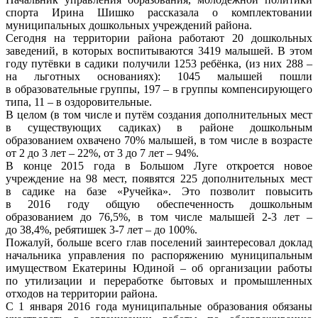
спорта Ирина Шишко рассказала о комплектовании
муниципальных дошкольных учреждений района.
Сегодня на территории района работают 20 дошкольных
заведений, в которых воспитываются 3419 малышей. В этом
году путёвки в садики получили 1253 ребёнка, (из них 288 –
на льготных основаниях): 1045 малышей пошли
в образовательные группы, 197 – в группы компенсирующего
типа, 11 – в оздоровительные.
В целом (в том числе и путём создания дополнительных мест
в существующих садиках) в районе дошкольным
образованием охвачено 70% малышей, в том числе в возрасте
от 2 до 3 лет – 22%, от 3 до 7 лет – 94%.
В конце 2015 года в Большом Луге откроется новое
учреждение на 98 мест, появятся 225 дополнительных мест
в садике на базе «Ручейка». Это позволит повысить
в 2016 году общую обеспеченность дошкольным
образованием до 76,5%, в том числе малышей 2-3 лет –
до 38,4%, ребятишек 3-7 лет – до 100%.
Пожалуй, больше всего глав поселений заинтересовал доклад
начальника управления по распоряжению муниципальным
имуществом Екатерины Юдиной – об организации работы
по утилизации и переработке бытовых и промышленных
отходов на территории района.
С 1 января 2016 года муниципальные образования обязаны