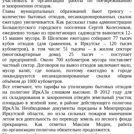
участвовать в организации работы по обезвреживанию
и захоронению отходов.
Главы муниципальных образований бьют тревогу –
количество бытовых отходов, несанкционированных свалок
ежегодно увеличивается. Как рассказал глава администрации
Большелугского городского поселения Сергей Колесников,
ежедневно только из прилегающих садоводств вывозится 12-
15 машин мусора. В Шелехове ежегодно собирают 77 тысяч
кубов отходов (для сравнения, в Иркутске – 120 тысяч
кубометров), в том числе 51 тысяча – в жилом секторе
(многоквартирные дома), 25 тысяч – поступает
от предприятий. Около 700 кубометров мусора поставляет
частный сектор. Договоров на вывоз отходов заключают мало,
мусор валят, где попало, поэтому ежегодно в городе
ликвидируются несанкционированные свалки общим
объёмом до 1000 кубометров.
Все отмечают, что тарифы на утилизацию бытовых отходов
на полигоне ИркАЗа слишком высокие. В 2012 году для
их складирования и захоронения отведён земельный участок
площадью в зелёной зоне, в районе действующего полигона
ИркАЗа. Необходимые документы переданы в Минприроды
Иркутской области, но из-за сильных пожаров нынешним
летом вся деятельность по переводу земель из лесного фонда
прекращена. Как отметил Максим Модин, работа
по организации полигона обязательно продолжится.