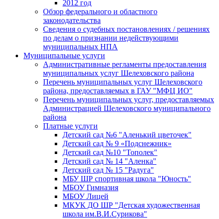
2012 год
Обзор федерального и областного
законодательства
Сведения о судебных постановлениях / решениях
по делам о признании недействующими
муниципальных НПА
Муниципальные услуги
Административные регламенты предоставления
муниципальных услуг Шелеховского района
Перечень муниципальных услуг Шелеховского
района, предоставляемых в ГАУ "МФЦ ИО"
Перечень муниципальных услуг, предоставляемых
Администрацией Шелеховского муниципального
района
Платные услуги
Детский сад №6 "Аленький цветочек"
Детский сад № 9 «Подснежник»
Детский сад №10 "Тополек"
Детский сад № 14 "Аленка"
Детский сад № 15 "Радуга"
МБУ ШР спортивная школа "Юность"
МБОУ Гимназия
МБОУ Лицей
МКУК ДО ШР "Детская художественная
школа им.В.И.Сурикова"