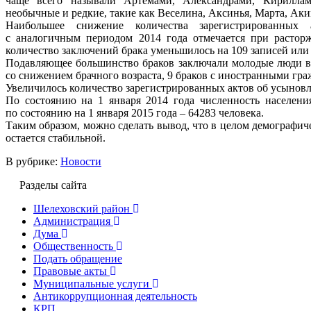
чаще всего называли Артёмами, Александрами, Кириллам
необычные и редкие, такие как Веселина, Аксинья, Марта, Ак
Наибольшее снижение количества зарегистрированных 
с аналогичным периодом 2014 года отмечается при растор
количество заключений брака уменьшилось на 109 записей или
Подавляющее большинство браков заключали молодые люди в в
со снижением брачного возраста, 9 браков с иностранными гр
Увеличилось количество зарегистрированных актов об усынов
По состоянию на 1 января 2014 года численность населения
по состоянию на 1 января 2015 года – 64283 человека.
Таким образом, можно сделать вывод, что в целом демографич
остается стабильной.
В рубрике:
Новости
Разделы сайта
Шелеховский район
Администрация
Дума
Общественность
Подать обращение
Правовые акты
Муниципальные услуги
Антикоррупционная деятельность
КРП