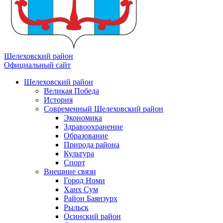
Шелеховский район
Официальный сайт
Шелеховский район
Великая Победа
История
Современный Шелеховский район
Экономика
Здравоохранение
Образование
Природа района
Культура
Спорт
Внешние связи
Город Номи
Ханх Сум
Район Баянзурх
Рыльск
Осинский район