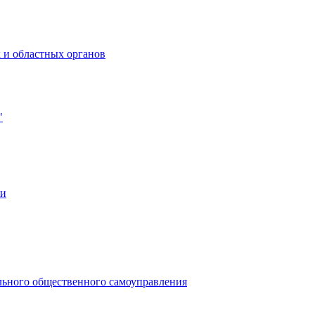
 и областных органов
"
ии
льного общественного самоуправления