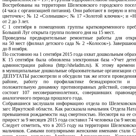
Востребованы на территории Шелеховского городского посе
(4 часа с организацией питания). Они работают в первую и вт
цветочек»; № 12 «Солнышко»; № 17 «Золотой ключик»; и «Н
от 2 до 3 лет.
С 1 сентября в помещениях группы кратковременного пре
Большой Луг открыта группа полного дня на 15 мест.
Проведены предварительные ремонтные работы для откр
на 50 мест (филиал детского сада № 2 «Колосок»). Заверша
до 8 ноября.
По состоянию на 1 сентября 2015 года охват дошкольным образ
К 15 сентября была обновлена электронная база «Учет дет
администрации района (http://sheladm.ru). К этому време
в муниципальные дошкольные образовательные организации ст
ДЕПУТАТЫ рассмотрели и обсудили так же итоги проведения
районе, работу по профилактике безнадзорности и п
положительную динамику противоправных действий, соверша
состоит 107 несовершеннолетних, совершивших правона
аналогичного периода прошлого года.
Собравшиеся заслушали информацию отдела по Шелеховско
загс Иркутской области. Как рассказала начальник Отдела На
превышения рождаемости над смертностью. Несмотря на ее с
прирост за 9 месяцев 2015 года составил 74 человека (за 9 месяц
Следует отметить, что в 2015 году на территории Шелеховско
мальчиков. Самыми популярными женскими именами стали Соф