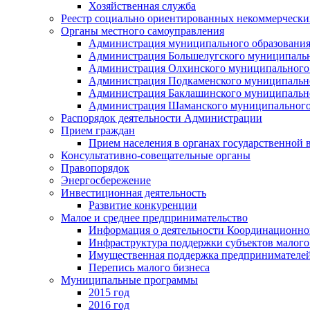
Хозяйственная служба
Реестр социально ориентированных некоммерчески
Органы местного самоуправления
Администрация муниципального образования
Администрация Большелугского муниципальн
Администрация Олхинского муниципального 
Администрация Подкаменского муниципально
Администрация Баклашинского муниципально
Администрация Шаманского муниципального
Распорядок деятельности Администрации
Прием граждан
Прием населения в органах государственной 
Консультативно-совещательные органы
Правопорядок
Энергосбережение
Инвестиционная деятельность
Развитие конкуренции
Малое и среднее предпринимательство
Информация о деятельности Координационног
Инфраструктура поддержки субъектов малого
Имущественная поддержка предпринимателей
Перепись малого бизнеса
Муниципальные программы
2015 год
2016 год