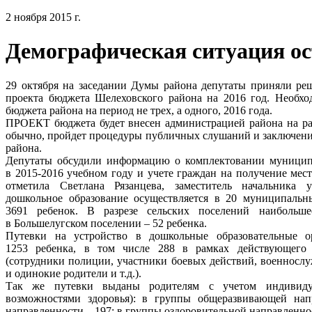
2 ноября 2015 г.
Демографическая ситуация ос
29 октября на заседании Думы района депутаты приняли реш
проекта бюджета Шелеховского района на 2016 год. Необхо
бюджета района на период не трех, а одного, 2016 года.
ПРОЕКТ бюджета будет внесен администрацией района на расс
обычно, пройдет процедуры публичных слушаний и заключени
района.
Депутаты обсудили информацию о комплектовании муницип
в 2015-2016 учебном году и учете граждан на получение мес
отметила Светлана Рязанцева, заместитель начальника 
дошкольное образование осуществляется в 20 муниципальны
3691 ребенок. В разрезе сельских поселений наибольше
в Большелугском поселении – 52 ребенка.
Путевки на устройство в дошкольные образовательные о
1253 ребенка, в том числе 288 в рамках действующего ф
(сотрудники полиции, участники боевых действий, военнос
и одинокие родители и т.д.).
Так же путевки выданы родителям с учетом индивидуа
возможностями здоровья): в группы общеразвивающей на
направленности – 197; в группы оздоровительной направленнос