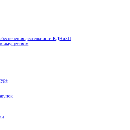
 обеспечения деятельности КДНиЗП
м имуществом
туре
акупок
ми