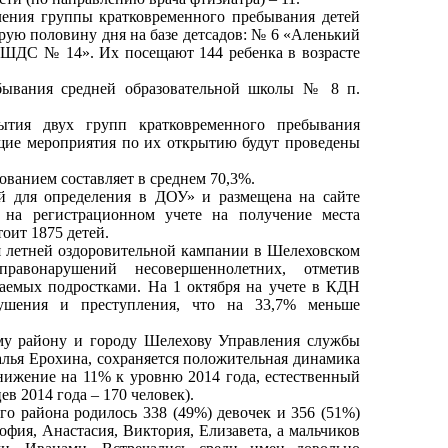
ления группы кратковременного пребывания детей
орую половину дня на базе детсадов: № 6 «Аленький
ШДС № 14». Их посещают 144 ребенка в возрасте
бывания средней образовательной школы № 8 п.
ытия двух групп кратковременного пребывания
ющие мероприятия по их открытию будут проведены
ованием составляет в среднем 70,3%.
ей для определения в ДОУ» и размещена на сайте
ни на регистрационном учете на получение места
оит 1875 детей.
 летней оздоровительной кампании в Шелеховском
равонарушений несовершеннолетних, отметив
емых подростками. На 1 октября на учете в КДН
рушения и преступления, что на 33,7% меньше
му району и городу Шелехову Управления службы
талья Ерохина, сохраняется положительная динамика
нижение на 11% к уровню 2014 года, естественный
ев 2014 года – 170 человек).
го района родилось 338 (49%) девочек и 356 (51%)
ия, Анастасия, Виктория, Елизавета, а мальчиков