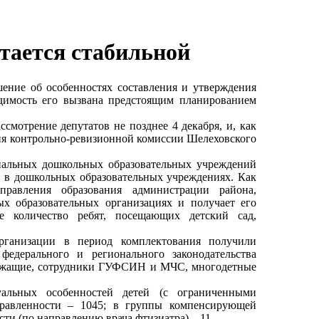
тается стабильной
ение об особенностях составления и утверждения
димость его вызвана предстоящим планированием
мотрение депутатов не позднее 4 декабря, и, как
я контрольно-ревизионной комиссии Шелеховского
альных дошкольных образовательных учреждений
т в дошкольных образовательных учреждениях. Как
управления образования администрации района,
х образовательных организациях и получает его
е количество ребят, посещающих детский сад,
рганизации в период комплектования получили
едерального и регионального законодательства
лужащие, сотрудники ГУФСИН и МЧС, многодетные
льных особенностей детей (с ограниченными
правленности – 1045; в группы компенсирующей
ти (по направлению врача фтизиатра) – 11.