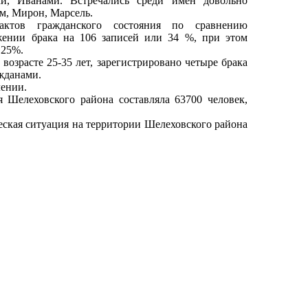
и, Иванами. Встречались среди имен довольно
им, Мирон, Марсель.
актов гражданского состояния по сравнению
жении брака на 106 записей или 34 %, при этом
 25%.
озрасте 25-35 лет, зарегистрировано четыре брака
ажданами.
лении.
 Шелеховского района составляла 63700 человек,
еская ситуация на территории Шелеховского района