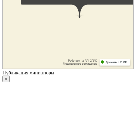
Публикация миниатюры
×