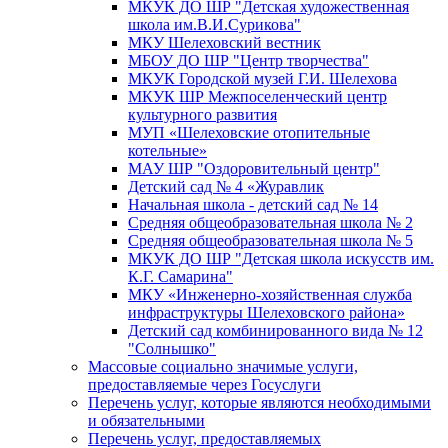
МКУК ДО ШР "Детская художественная
школа им.В.И.Сурикова"
МКУ Шелеховский вестник
МБОУ ДО ШР "Центр творчества"
МКУК Городской музей Г.И. Шелехова
МКУК ШР Межпоселенческий центр
культурного развития
МУП «Шелеховские отопительные
котельные»
МАУ ШР "Оздоровительный центр"
Детский сад № 4 «Журавлик
Начальная школа - детский сад № 14
Средняя общеобразовательная школа № 2
Средняя общеобразовательная школа № 5
МКУК ДО ШР "Детская школа искусств им.
К.Г. Самарина"
МКУ «Инженерно-хозяйственная служба
инфраструктуры Шелеховского района»
Детский сад комбинированного вида № 12
"Солнышко"
Массовые социально значимые услуги,
предоставляемые через Госуслуги
Перечень услуг, которые являются необходимыми
и обязательными
Перечень услуг, предоставляемых