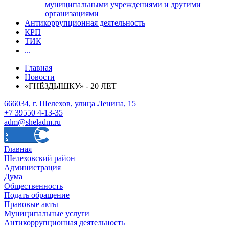
муниципальными учреждениями и другими
организациями
Антикоррупционная деятельность
КРП
ТИК
...
Главная
Новости
«ГНЁЗДЫШКУ» - 20 ЛЕТ
666034, г. Шелехов, улица Ленина, 15
+7 39550 4-13-35
adm@sheladm.ru
Главная
Шелеховский район
Администрация
Дума
Общественность
Подать обращение
Правовые акты
Муниципальные услуги
Антикоррупционная деятельность