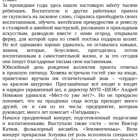
За прошедшие годы здесь нашли настоящую заботу тысячи
ребятишек. Воспитатели и другие работники приюта
не скупились на ласковое слово, старались приободрить своих
воспитанников, обучить житейским премудростям и ремеслу
в столярной и швейной мастерской, рисованию и прикладным
искусствам, разводили вместе с ними огород, открывали
ферму, для которой одна из семей посёлка подарила козлят.
Не всё одинаково хорошо удавалось, но оставались навыки,
знания, которые, безусловно, пригодились потом
воспитанникам в самостоятельной жизни, и за это сегодня
они пишут благодарные письма свои наставникам.
Юбилейный день рождения коллектив приюта отмечал
в прошлую пятницу. Хозяева встречали гостей уже на входе,
приветливо вручали им отличительный знак – «сердце»
на красном шнурочке. Приглашённые всё входят и входят
в нарядно украшенный зал, и директор МУП «ШОК» Андрей
Невижин удивился: «Мест-то уже нет?». Но он прекрасно
понимает, что на праздники сюда всегда приходит много
друзей, он и сам из их числа: предприятие, которым
руководит, много лет помогает «Гнёздышку».
Начался праздничный концерт, подготовленный педагогами
и воспитанниками. Выступали также гости – пели Виктор
Катков, фольклорный ансамбль «Земляниченька». Вели
концерт прекрасная Золушка (её роль исполнила специалист