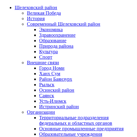
Шелеховский район
Великая Победа
История
Современный Шелеховский район
Экономика
Здравоохранение
Образование
Природа района
Культура
Спорт
Внешние связи
Город Номи
Ханх Сум
Район Баянзурх
Рыльск
Осинский район
Саянск
Усть-Илимск
Истринский район
Организации
Территориальные подразделения
федеральных и областных органов
Основные промышленные предприятия
Образовательные учреждения