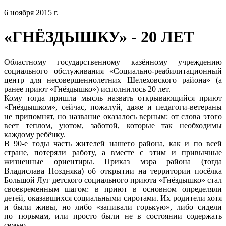
6 ноября 2015 г.
«ГНЁЗДЫШКУ» - 20 ЛЕТ
Областному государственному казённому учреждению
социального обслуживания «Социально-реабилитационный
центр для несовершеннолетних Шелеховского района» (а
ранее приют «Гнёздышко») исполнилось 20 лет.
Кому тогда пришла мысль назвать открывающийся приют
«Гнёздышком», сейчас, пожалуй, даже и педагоги-ветераны
не припомнят, но название оказалось верным: от слова этого
веет теплом, уютом, заботой, которые так необходимы
каждому ребёнку.
В 90-е годы часть жителей нашего района, как и по всей
стране, потеряли работу, а вместе с этим и привычные
жизненные ориентиры. Приказ мэра района (тогда
Владислава Поздняка) об открытии на территории посёлка
Большой Луг детского социального приюта «Гнёздышко» стал
своевременным шагом: в приют в основном определяли
детей, оказавшихся социальными сиротами. Их родители хотя
и были живы, но либо «запивали горькую», либо сидели
по тюрьмам, или просто были не в состоянии содержать
семью.