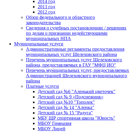
2014 год
2013 год
2012 год
Обзор федерального и областного
законодательства
Сведения о судебных постановлениях / решениях
по делам о признании недействующими
муниципальных НПА
Муниципальные услуги
Административные регламенты предоставления
муниципальных услуг Шелеховского района
Перечень муниципальных услуг Шелеховского
района, предоставляемых в ГАУ "МФЦ ИО"
Перечень муниципальных услуг, предоставляемых
Администрацией Шелеховского муниципального
района
Платные услуги
Детский сад №6 "Аленький цветочек"
Детский сад № 9 «Подснежник»
Детский сад №10 "Тополек"
Детский сад № 14 "Аленка"
Детский сад № 15 "Радуга"
МБУ ШР спортивная школа "Юность"
МБОУ Гимназия
МБОУ Лицей