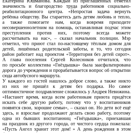
Екатерина Юшманова. Каждый из приглашённых отметил
значимость и благородство труда работников социально-
реабилитационного центра. «Непростая задача вернуть
ребёнка обществу. Вы стараетесь дать детям любовь и тепло,
а также помогаете нам, когда вовремя приходите
несовершеннолетним на помощь, останавливая подчас этим
преступления против них, поэтому всегда можете
рассчитывать на нас», – сказал начальник полиции. Мэр
отметил, что приют стал по-настоящему тёплым домом для
детей, лишённых родительской заботы, и то, что сегодня
район работает над проектом «Территория без детей сирот».
А глава поселения Сергей Колесников отчитался, что
по просьбе коллектива «Гнёздышка» была заасфальтирована
дорога до учреждения и прорабатывается вопрос об открытии
сюда автобусного маршрута.
У каждого из гостей нашлось доброе слово, а также никто
из них не пришёл к детям без подарка. Но самое
оптимистичное поздравление сложилось у Андрея Невижина.
«Настанет время, когда всем работникам приюта придётся
искать себе другую работу, потому что у воспитанников
появятся свои, хорошие семьи», – сказал он. Но дети всё ещё
здесь, и взрослые продолжают делать свою работу, поэтому
одна из бывших воспитанниц «Гнёздышка», приехавшая
на праздник из другого города, от чистого сердца пожелала:
«Пусть Ангел хранит этот дом! » А день рождения в этом