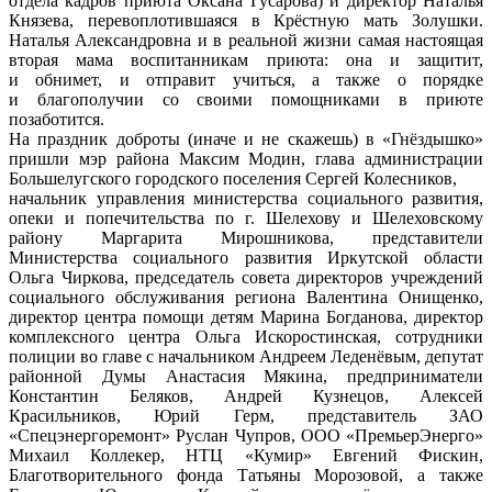
отдела кадров приюта Оксана Гусарова) и директор Наталья
Князева, перевоплотившаяся в Крёстную мать Золушки.
Наталья Александровна и в реальной жизни самая настоящая
вторая мама воспитанникам приюта: она и защитит,
и обнимет, и отправит учиться, а также о порядке
и благополучии со своими помощниками в приюте
позаботится.
На праздник доброты (иначе и не скажешь) в «Гнёздышко»
пришли мэр района Максим Модин, глава администрации
Большелугского городского поселения Сергей Колесников,
начальник управления министерства социального развития,
опеки и попечительства по г. Шелехову и Шелеховскому
району Маргарита Мирошникова, представители
Министерства социального развития Иркутской области
Ольга Чиркова, председатель совета директоров учреждений
социального обслуживания региона Валентина Онищенко,
директор центра помощи детям Марина Богданова, директор
комплексного центра Ольга Искоростинская, сотрудники
полиции во главе с начальником Андреем Леденёвым, депутат
районной Думы Анастасия Мякина, предприниматели
Константин Беляков, Андрей Кузнецов, Алексей
Красильников, Юрий Герм, представитель ЗАО
«Спецэнергоремонт» Руслан Чупров, ООО «ПремьерЭнерго»
Михаил Коллекер, НТЦ «Кумир» Евгений Фискин,
Благотворительного фонда Татьяны Морозовой, а также