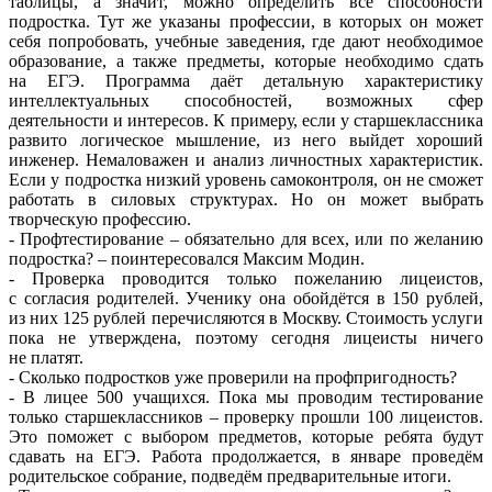
таблицы, а значит, можно определить все способности
подростка. Тут же указаны профессии, в которых он может
себя попробовать, учебные заведения, где дают необходимое
образование, а также предметы, которые необходимо сдать
на ЕГЭ. Программа даёт детальную характеристику
интеллектуальных способностей, возможных сфер
деятельности и интересов. К примеру, если у старшеклассника
развито логическое мышление, из него выйдет хороший
инженер. Немаловажен и анализ личностных характеристик.
Если у подростка низкий уровень самоконтроля, он не сможет
работать в силовых структурах. Но он может выбрать
творческую профессию.
- Профтестирование – обязательно для всех, или по желанию
подростка? – поинтересовался Максим Модин.
- Проверка проводится только пожеланию лицеистов,
с согласия родителей. Ученику она обойдётся в 150 рублей,
из них 125 рублей перечисляются в Москву. Стоимость услуги
пока не утверждена, поэтому сегодня лицеисты ничего
не платят.
- Сколько подростков уже проверили на профпригодность?
- В лицее 500 учащихся. Пока мы проводим тестирование
только старшеклассников – проверку прошли 100 лицеистов.
Это поможет с выбором предметов, которые ребята будут
сдавать на ЕГЭ. Работа продолжается, в январе проведём
родительское собрание, подведём предварительные итоги.