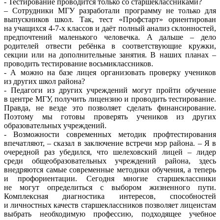
- Тестирование проводится только со старшеклассниками?
– Сотрудники МГУ разработали программу не только для
выпускников школ. Так, тест «Профстарт» ориентирован
на учащихся 4-7-х классов и даёт полный анализ склонностей,
предпочтений маленького человечка. А дальше – дело
родителей отвести ребёнка в соответствующие кружки,
секции или на дополнительные занятия. В наших планах –
проводить тестирование восьмиклассников.
- А можно на базе лицея организовать проверку учеников
из других школ района?
- Педагоги из других учреждений могут пройти обучение
в центре МГУ, получить лицензию и проводить тестирование.
Правда, не везде это позволяет сделать финансирование.
Поэтому мы готовы проверять учеников из других
образовательных учреждений.
- Возможности современных методик профтестирования
впечатляют, – сказал в заключение встречи мэр района. – Я в
очередной раз убедился, что шелеховский лицей – лидер
среди общеобразовательных учреждений района, здесь
внедряются самые современные методики обучения, а теперь
и профориентации. Сегодня многие старшеклассники
не могут определиться с выбором жизненного пути.
Комплексная диагностика интересов, способностей
и личностных качеств старшеклассников позволяет лицеистам
выбрать необходимую профессию, подходящее учебное