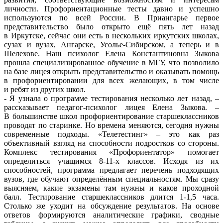
личности. Профориентационные тесты давно и успешно
используются по всей России. В Приангарье первое
представительство было открыто ещё пять лет назад
в Иркутске, сейчас они есть в нескольких иркутских школах,
сузах и вузах, Ангарске, Усолье-Сибирском, а теперь и в
Шелехове. Наш психолог Елена Константиновна Зыкова
прошла специализированное обучение в МГУ, что позволило
на базе лицея открыть представительство и оказывать помощь
в профориентировании для всех желающих, в том числе
и ребят из других школ.
- Я узнала о программе тестирования несколько лет назад, –
рассказывает педагог-психолог лицея Елена Зыкова. –
В большинстве школ профориентирование старшеклассников
проводят по старинке. Но времена меняются, сегодня нужны
современные подходы. «Телетестинг» – это как раз
объективный взгляд на способности подростков со стороны.
Комплекс тестирования «Профориентатор» помогает
определиться учащимся 8-11-х классов. Исходя из их
способностей, программа предлагает перечень подходящих
вузов, где обучают определённым специальностям. Мы сразу
выясняем, какие экзамены там нужны и каков проходной
балл. Тестирование старшеклассников длится 1-1,5 часа.
Столько же уходит на обсуждение результатов. На основе
ответов формируются аналитические графики, сводные