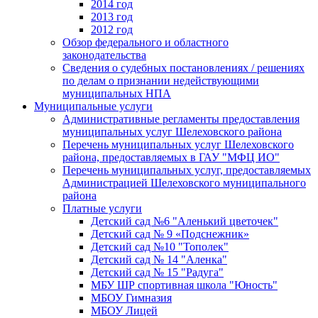
2014 год
2013 год
2012 год
Обзор федерального и областного
законодательства
Сведения о судебных постановлениях / решениях
по делам о признании недействующими
муниципальных НПА
Муниципальные услуги
Административные регламенты предоставления
муниципальных услуг Шелеховского района
Перечень муниципальных услуг Шелеховского
района, предоставляемых в ГАУ "МФЦ ИО"
Перечень муниципальных услуг, предоставляемых
Администрацией Шелеховского муниципального
района
Платные услуги
Детский сад №6 "Аленький цветочек"
Детский сад № 9 «Подснежник»
Детский сад №10 "Тополек"
Детский сад № 14 "Аленка"
Детский сад № 15 "Радуга"
МБУ ШР спортивная школа "Юность"
МБОУ Гимназия
МБОУ Лицей