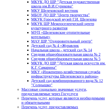
МКУК ДО ШР "Детская художественная
школа им.В.И.Сурикова"
МКУ Шелеховский вестник
МБОУ ДО ШР "Центр творчества"
МКУК Городской музей Г.И. Шелехова
МКУК ШР Межпоселенческий центр
культурного развития
МУП «Шелеховские отопительные
котельные»
МАУ ШР "Оздоровительный центр"
Детский сад № 4 «Журавлик
Начальная школа - детский сад № 14
Средняя общеобразовательная школа № 2
Средняя общеобразовательная школа № 5
МКУК ДО ШР "Детская школа искусств им.
К.Г. Самарина"
МКУ «Инженерно-хозяйственная служба
инфраструктуры Шелеховского района»
Детский сад комбинированного вида № 12
"Солнышко"
Массовые социально значимые услуги,
предоставляемые через Госуслуги
Перечень услуг, которые являются необходимыми
и обязательными
Перечень услуг, предоставляемых