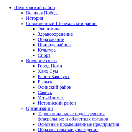
Шелеховский район
Великая Победа
История
Современный Шелеховский район
Экономика
Здравоохранение
Образование
Природа района
Культура
Спорт
Внешние связи
Город Номи
Ханх Сум
Район Баянзурх
Рыльск
Осинский район
Саянск
Усть-Илимск
Истринский район
Организации
Территориальные подразделения
федеральных и областных органов
Основные промышленные предприятия
Образовательные учреждения