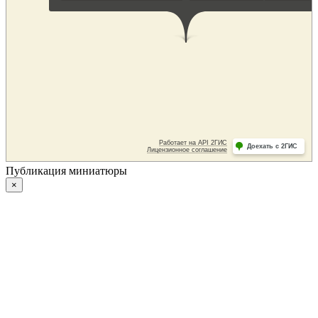
Публикация миниатюры
×