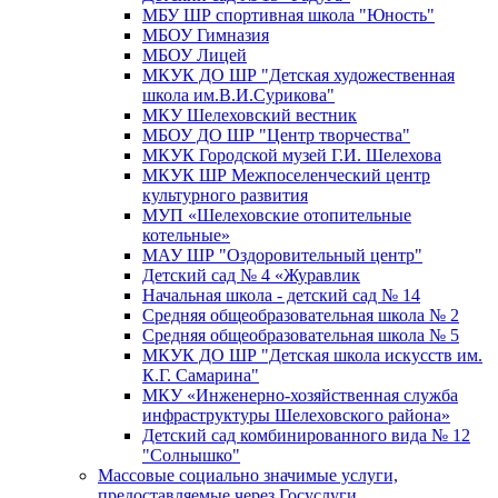
МБУ ШР спортивная школа "Юность"
МБОУ Гимназия
МБОУ Лицей
МКУК ДО ШР "Детская художественная
школа им.В.И.Сурикова"
МКУ Шелеховский вестник
МБОУ ДО ШР "Центр творчества"
МКУК Городской музей Г.И. Шелехова
МКУК ШР Межпоселенческий центр
культурного развития
МУП «Шелеховские отопительные
котельные»
МАУ ШР "Оздоровительный центр"
Детский сад № 4 «Журавлик
Начальная школа - детский сад № 14
Средняя общеобразовательная школа № 2
Средняя общеобразовательная школа № 5
МКУК ДО ШР "Детская школа искусств им.
К.Г. Самарина"
МКУ «Инженерно-хозяйственная служба
инфраструктуры Шелеховского района»
Детский сад комбинированного вида № 12
"Солнышко"
Массовые социально значимые услуги,
предоставляемые через Госуслуги