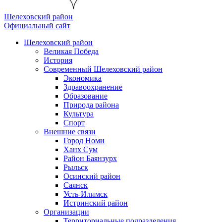
Шелеховский район
Официальный сайт
Шелеховский район
Великая Победа
История
Современный Шелеховский район
Экономика
Здравоохранение
Образование
Природа района
Культура
Спорт
Внешние связи
Город Номи
Ханх Сум
Район Баянзурх
Рыльск
Осинский район
Саянск
Усть-Илимск
Истринский район
Организации
Территориальные подразделения