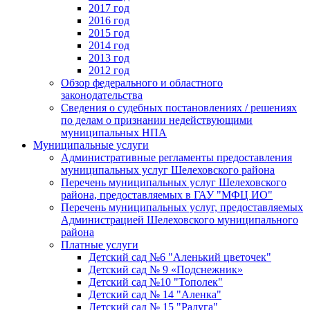
2017 год
2016 год
2015 год
2014 год
2013 год
2012 год
Обзор федерального и областного
законодательства
Сведения о судебных постановлениях / решениях
по делам о признании недействующими
муниципальных НПА
Муниципальные услуги
Административные регламенты предоставления
муниципальных услуг Шелеховского района
Перечень муниципальных услуг Шелеховского
района, предоставляемых в ГАУ "МФЦ ИО"
Перечень муниципальных услуг, предоставляемых
Администрацией Шелеховского муниципального
района
Платные услуги
Детский сад №6 "Аленький цветочек"
Детский сад № 9 «Подснежник»
Детский сад №10 "Тополек"
Детский сад № 14 "Аленка"
Детский сад № 15 "Радуга"