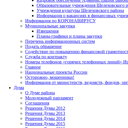
Кадровое обеспечение Администрации район
Образовательные учреждения Шелеховского 
Учреждения культуры Шелеховского района
Информация о вакансиях в финансовых учре
Информация по КОРОНАВИРУСУ
Муниципальные закупки
Извещения
Планы-графики и планы закупки
Перечень информационных систем
Подать обращение
Содействие по повышению финансовой грамотност
Служба по контракту
Номера телефонов «горячих телефонных линий» Ир
Главное
Национальные проекты России
Осторожно, мошенники!
Информация от министерств, ведомств, фондов, ор
Дума
О Думе района
Молодежный парламент
Соглашения
Решения Думы 2012
Решения Думы 2013
Решения Думы 2014
Решения Думы 2015