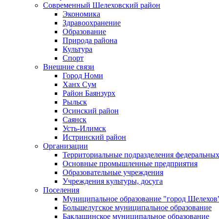
Современный Шелеховский район
Экономика
Здравоохранение
Образование
Природа района
Культура
Спорт
Внешние связи
Город Номи
Ханх Сум
Район Баянзурх
Рыльск
Осинский район
Саянск
Усть-Илимск
Истринский район
Организации
Территориальные подразделения федеральных
Основные промышленные предприятия
Образовательные учреждения
Учреждения культуры, досуга
Поселения
Муниципальное образование "город Шелехов
Большелугское муниципальное образование
Баклашинское муниципальное образование