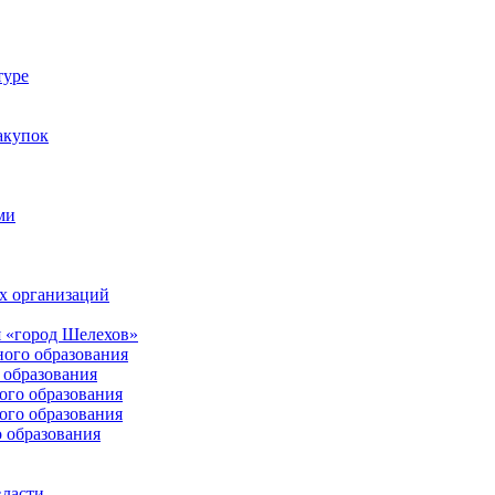
туре
акупок
ми
х организаций
 «город Шелехов»
ого образования
образования
го образования
го образования
 образования
власти