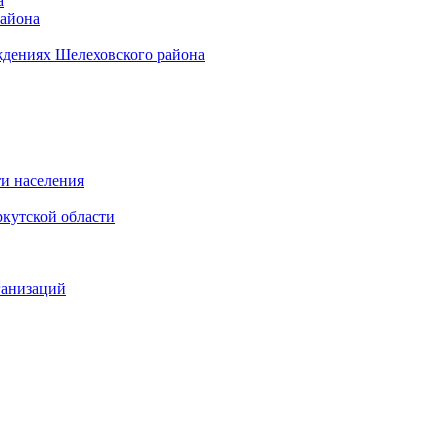
а
района
ждениях Шелеховского района
и населения
кутской области
ганизаций