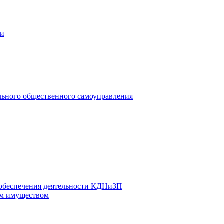
ии
льного общественного самоуправления
 обеспечения деятельности КДНиЗП
м имуществом