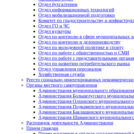
Отдел бухгалтерии
Отдел информационных технологий
Отдел мобилизационной подготовки
Комитет по градостроительству и инфраструк
Отдел ГО и ЧС
Отдел культуры
Отдел по контролю в сфере муниципальных з
Отдел по контролю и делопроизводству
Отдел по молодежной политике и спорту
Отдел по работе с общественностью и СМИ
Отдел по работе с представительными органа
Отдел по развитию потребительского рынка
Отдел управления персоналом
Хозяйственная служба
Реестр социально ориентированных некоммерчески
Органы местного самоуправления
Администрация муниципального образования
Администрация Большелугского муниципальн
Администрация Олхинского муниципального 
Администрация Подкаменского муниципально
Администрация Баклашинского муниципально
Администрация Шаманского муниципального
Распорядок деятельности Администрации
Прием граждан
Прием населения в органах государственной 