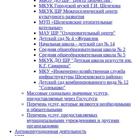
МБОУ ДО ШР "Центр творчества"
МКУК Городской музей Г.И. Шелехова
МКУК ШР Межпоселенческий центр
культурного развития
МУП «Шелеховские отопительные
котельные»
МАУ ШР "Оздоровительный центр"
Детский сад № 4 «Журавлик
Начальная школа - детский сад № 14
Средняя общеобразовательная школа № 2
Средняя общеобразовательная школа № 5
МКУК ДО ШР "Детская школа искусств им.
К.Г. Самарина"
МКУ «Инженерно-хозяйственная служба
инфраструктуры Шелеховского района»
Детский сад комбинированного вида № 12
"Солнышко"
Массовые социально значимые услуги,
предоставляемые через Госуслуги
Перечень услуг, которые являются необходимыми
и обязательными
Перечень услуг, предоставляемых
муниципальными учреждениями и другими
организациями
Антикоррупционная деятельность