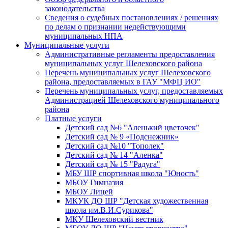
законодательства
Сведения о судебных постановлениях / решениях
по делам о признании недействующими
муниципальных НПА
Муниципальные услуги
Административные регламенты предоставления
муниципальных услуг Шелеховского района
Перечень муниципальных услуг Шелеховского
района, предоставляемых в ГАУ "МФЦ ИО"
Перечень муниципальных услуг, предоставляемых
Администрацией Шелеховского муниципального
района
Платные услуги
Детский сад №6 "Аленький цветочек"
Детский сад № 9 «Подснежник»
Детский сад №10 "Тополек"
Детский сад № 14 "Аленка"
Детский сад № 15 "Радуга"
МБУ ШР спортивная школа "Юность"
МБОУ Гимназия
МБОУ Лицей
МКУК ДО ШР "Детская художественная
школа им.В.И.Сурикова"
МКУ Шелеховский вестник