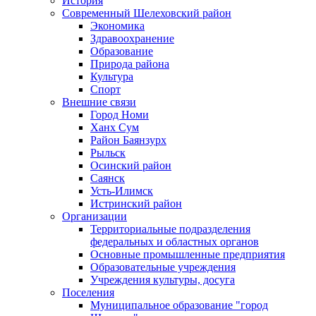
История
Современный Шелеховский район
Экономика
Здравоохранение
Образование
Природа района
Культура
Спорт
Внешние связи
Город Номи
Ханх Сум
Район Баянзурх
Рыльск
Осинский район
Саянск
Усть-Илимск
Истринский район
Организации
Территориальные подразделения
федеральных и областных органов
Основные промышленные предприятия
Образовательные учреждения
Учреждения культуры, досуга
Поселения
Муниципальное образование "город