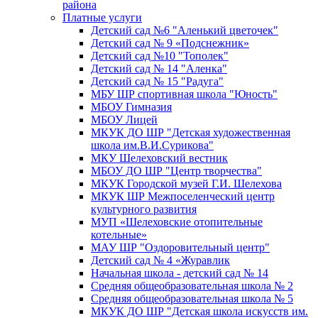
района
Платные услуги
Детский сад №6 "Аленький цветочек"
Детский сад № 9 «Подснежник»
Детский сад №10 "Тополек"
Детский сад № 14 "Аленка"
Детский сад № 15 "Радуга"
МБУ ШР спортивная школа "Юность"
МБОУ Гимназия
МБОУ Лицей
МКУК ДО ШР "Детская художественная
школа им.В.И.Сурикова"
МКУ Шелеховский вестник
МБОУ ДО ШР "Центр творчества"
МКУК Городской музей Г.И. Шелехова
МКУК ШР Межпоселенческий центр
культурного развития
МУП «Шелеховские отопительные
котельные»
МАУ ШР "Оздоровительный центр"
Детский сад № 4 «Журавлик
Начальная школа - детский сад № 14
Средняя общеобразовательная школа № 2
Средняя общеобразовательная школа № 5
МКУК ДО ШР "Детская школа искусств им.