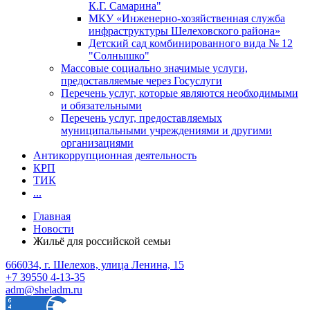
К.Г. Самарина"
МКУ «Инженерно-хозяйственная служба
инфраструктуры Шелеховского района»
Детский сад комбинированного вида № 12
"Солнышко"
Массовые социально значимые услуги,
предоставляемые через Госуслуги
Перечень услуг, которые являются необходимыми
и обязательными
Перечень услуг, предоставляемых
муниципальными учреждениями и другими
организациями
Антикоррупционная деятельность
КРП
ТИК
...
Главная
Новости
Жильё для российской семьи
666034, г. Шелехов, улица Ленина, 15
+7 39550 4-13-35
adm@sheladm.ru