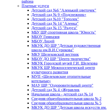
района
Платные услуги
Детский сад №6 "Аленький цветочек"
Детский сад № 9 «Подснежник»
Детский сад №10 "Тополек"
Детский сад № 14 "Аленка"
Детский сад № 15 "Радуга"
МБУ ШР спортивная школа "Юность"
МБОУ Гимназия
МБОУ Лицей
МКУК ДО ШР "Детская художественная
школа им.В.И.Сурикова"
МКУ Шелеховский вестник
МБОУ ДО ШР "Центр творчества"
МКУК Городской музей Г.И. Шелехова
МКУК ШР Межпоселенческий центр
культурного развития
МУП «Шелеховские отопительные
котельные»
МАУ ШР "Оздоровительный центр"
Детский сад № 4 «Журавлик
Начальная школа - детский сад № 14
Средняя общеобразовательная школа № 2
Средняя общеобразовательная школа № 5
МКУК ДО ШР "Детская школа искусств им.