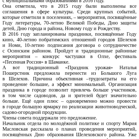
с муниципальными образованиями в 2016 году.
Она отметила, что в 2015 году были выполнены все
соглашения в сфере культуры. Среди крупных событий,
которые отметили в поселениях, – мероприятия, посвящённые
Году литературы, 70-летию Великой Победы, Дню защиты
детей, Дню города и района, Новому году и Рождеству.
В 2016 году запланированы праздники, посвящённые Году
кино, 40-летию побратимских отношений городов Шелехов
и Номи, 10-летию подписания договора о сотрудничестве
с Осинским районом. Пройдут и традиционные районные
мероприятия – конкурс частушки в Олхе, фестиваль
«Песенная Россия» в Шаманке.
А вот традиционный «Праздник урожая» Наталья
Пошерстник предложила перенести из Большого Луга
в Шелехов. Причина объективная –трудозатраты на его
проведение большие, а эффект минимальный. Организация
праздника в городе позволит привлечь больше участников,
в том числе садоводов, да и зрителей будет значительно
больше. Ещё один плюс – одновременно можно провести
в городе большую ярмарку по реализации животноводческой,
садово-огородной продукции.
Члены совета поддержали это предложение.
Начальник отдела по молодёжной политике и спорту Мария
Масловская рассказала о планах проведения мероприятий,
посвящённых Дню образования Шелеховского района. Уже