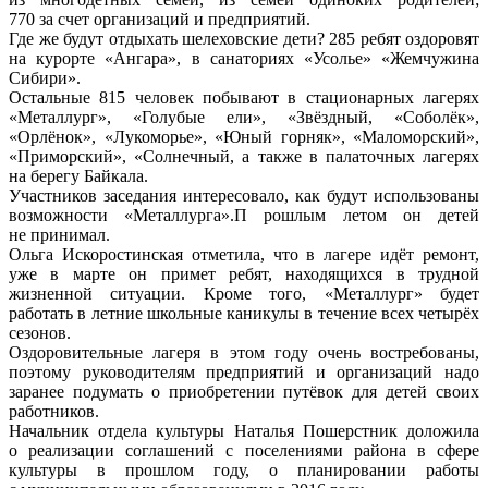
770 за счет организаций и предприятий.
Где же будут отдыхать шелеховские дети? 285 ребят оздоровят
на курорте «Ангара», в санаториях «Усолье» «Жемчужина
Сибири».
Остальные 815 человек побывают в стационарных лагерях
«Металлург», «Голубые ели», «Звёздный, «Соболёк»,
«Орлёнок», «Лукоморье», «Юный горняк», «Маломорский»,
«Приморский», «Солнечный, а также в палаточных лагерях
на берегу Байкала.
Участников заседания интересовало, как будут использованы
возможности «Металлурга».П рошлым летом он детей
не принимал.
Ольга Искоростинская отметила, что в лагере идёт ремонт,
уже в марте он примет ребят, находящихся в трудной
жизненной ситуации. Кроме того, «Металлург» будет
работать в летние школьные каникулы в течение всех четырёх
сезонов.
Оздоровительные лагеря в этом году очень востребованы,
поэтому руководителям предприятий и организаций надо
заранее подумать о приобретении путёвок для детей своих
работников.
Начальник отдела культуры Наталья Пошерстник доложила
о реализации соглашений с поселениями района в сфере
культуры в прошлом году, о планировании работы