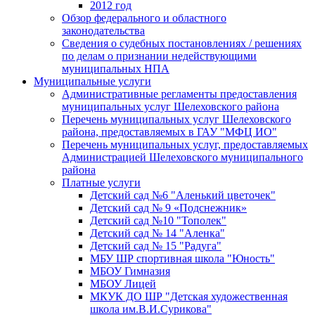
2012 год
Обзор федерального и областного
законодательства
Сведения о судебных постановлениях / решениях
по делам о признании недействующими
муниципальных НПА
Муниципальные услуги
Административные регламенты предоставления
муниципальных услуг Шелеховского района
Перечень муниципальных услуг Шелеховского
района, предоставляемых в ГАУ "МФЦ ИО"
Перечень муниципальных услуг, предоставляемых
Администрацией Шелеховского муниципального
района
Платные услуги
Детский сад №6 "Аленький цветочек"
Детский сад № 9 «Подснежник»
Детский сад №10 "Тополек"
Детский сад № 14 "Аленка"
Детский сад № 15 "Радуга"
МБУ ШР спортивная школа "Юность"
МБОУ Гимназия
МБОУ Лицей
МКУК ДО ШР "Детская художественная
школа им.В.И.Сурикова"