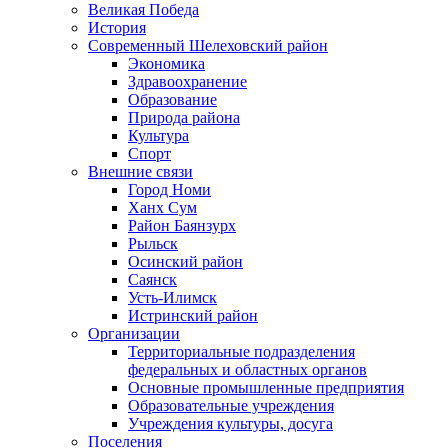
Великая Победа
История
Современный Шелеховский район
Экономика
Здравоохранение
Образование
Природа района
Культура
Спорт
Внешние связи
Город Номи
Ханх Сум
Район Баянзурх
Рыльск
Осинский район
Саянск
Усть-Илимск
Истринский район
Организации
Территориальные подразделения
федеральных и областных органов
Основные промышленные предприятия
Образовательные учреждения
Учреждения культуры, досуга
Поселения