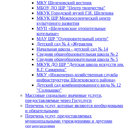
МКУ Шелеховский вестник
МБОУ ДО ШР "Центр творчества"
МКУК Городской музей Г.И. Шелехова
МКУК ШР Межпоселенческий центр
культурного развития
МУП «Шелеховские отопительные
котельные»
МАУ ШР "Оздоровительный центр"
Детский сад № 4 «Журавлик
Начальная школа - детский сад № 14
Средняя общеобразовательная школа № 2
Средняя общеобразовательная школа № 5
МКУК ДО ШР "Детская школа искусств им.
К.Г. Самарина"
МКУ «Инженерно-хозяйственная служба
инфраструктуры Шелеховского района»
Детский сад комбинированного вида № 12
"Солнышко"
Массовые социально значимые услуги,
предоставляемые через Госуслуги
Перечень услуг, которые являются необходимыми
и обязательными
Перечень услуг, предоставляемых
муниципальными учреждениями и другими
организациями