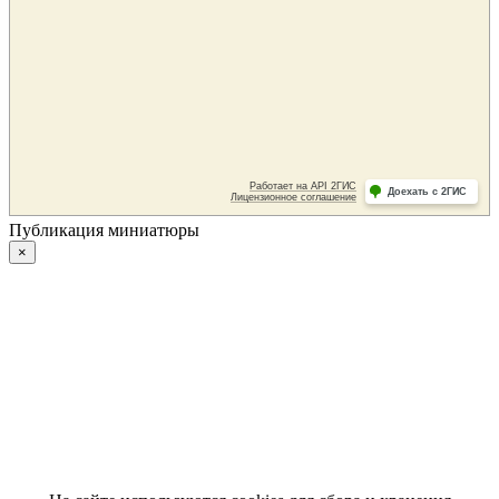
Публикация миниатюры
×